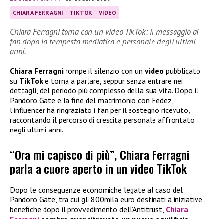
CHIARA FERRAGNI
TIKTOK
VIDEO
Chiara Ferragni torna con un video TikTok: il messaggio ai
fan dopo la tempesta mediatica e personale degli ultimi
anni.
Chiara Ferragni
rompe il silenzio con un
video
pubblicato
su
TikTok
e torna a parlare, seppur senza entrare nei
dettagli, del periodo più complesso della sua vita. Dopo il
Pandoro Gate e la fine del matrimonio con Fedez,
l’influencer ha ringraziato i fan per il sostegno ricevuto,
raccontando il percorso di crescita personale affrontato
negli ultimi anni.
“Ora mi capisco di più”, Chiara Ferragni
parla a cuore aperto in un video TikTok
Dopo le conseguenze economiche legate al caso del
Pandoro Gate, tra cui gli 800mila euro destinati a iniziative
benefiche dopo il provvedimento dell’Antitrust,
Chiara
Ferragni
sembra aver ritrovato un nuovo equilibrio