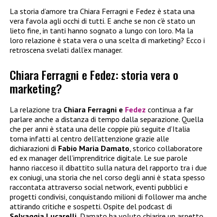
La storia d’amore tra Chiara Ferragni e Fedez è stata una
vera favola agli occhi di tutti. E anche se non c’è stato un
lieto fine, in tanti hanno sognato a lungo con loro. Ma la
loro relazione è stata vera o una scelta di marketing? Ecco i
retroscena svelati dall’ex manager.
Chiara Ferragni e Fedez: storia vera o
marketing?
La relazione tra
Chiara Ferragni e
Fedez
continua a far
parlare anche a distanza di tempo dalla separazione. Quella
che per anni è stata una delle coppie più seguite d’Italia
torna infatti al centro dell’attenzione grazie alle
dichiarazioni di
Fabio Maria Damato
, storico collaboratore
ed ex manager dell’imprenditrice digitale. Le sue parole
hanno riacceso il dibattito sulla natura del rapporto tra i due
ex coniugi, una storia che nel corso degli anni è stata spesso
raccontata attraverso social network, eventi pubblici e
progetti condivisi, conquistando milioni di follower ma anche
attirando critiche e sospetti. Ospite del podcast di
Selvaggia Lucarelli
, Damato ha voluto chiarire un aspetto