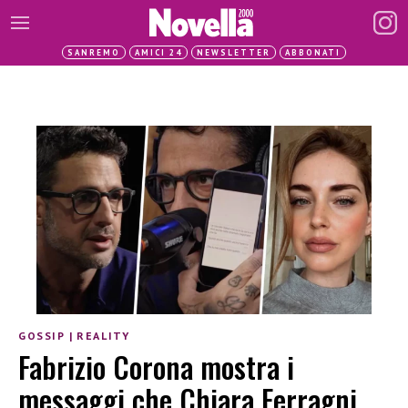
SANREMO
AMICI 24
NEWSLETTER
ABBONATI
GOSSIP
|
REALITY
Fabrizio Corona mostra i
messaggi che Chiara Ferragni