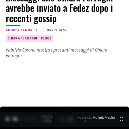
avrebbe inviato a Fedez dopo i
recenti gossip
ANDREA SANNA
|
15 FEBBRAIO 2025
CHIARA FERRAGNI
FEDEZ
Fabrizio Corona mostra i presunti messaggi di Chiara
Ferragni
0:29 /
Ad
hub
Media
POWERED
1
/
2
3:35
BY