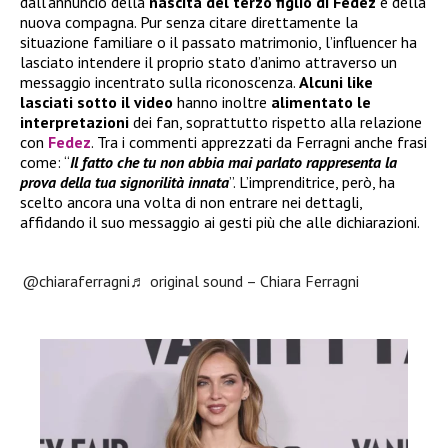
dall’annuncio della
nascita del terzo figlio di Fedez
e della
nuova compagna. Pur senza citare direttamente la
situazione familiare o il passato matrimonio, l’influencer ha
lasciato intendere il proprio stato d’animo attraverso un
messaggio incentrato sulla riconoscenza.
Alcuni like
lasciati sotto il video
hanno inoltre
alimentato le
interpretazioni
dei fan, soprattutto rispetto alla relazione
con
Fedez
. Tra i commenti apprezzati da Ferragni anche frasi
come: “
Il fatto che tu non abbia mai parlato rappresenta la
prova della tua signorilità innata
”. L’imprenditrice, però, ha
scelto ancora una volta di non entrare nei dettagli,
affidando il suo messaggio ai gesti più che alle dichiarazioni.
@chiaraferragni
♬ original sound – Chiara Ferragni