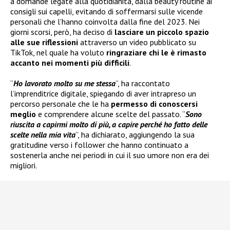
a domande legate alla quotidianità, dalla beauty routine ai
consigli sui capelli, evitando di soffermarsi sulle vicende
personali che l’hanno coinvolta dalla fine del 2023. Nei
giorni scorsi, però, ha deciso di
lasciare un piccolo spazio
alle sue riflessioni
attraverso un video pubblicato su
TikTok, nel quale ha voluto
ringraziare chi le è rimasto
accanto nei momenti più difficili
.
“
Ho lavorato molto su me stessa
”, ha raccontato
l’imprenditrice digitale, spiegando di aver intrapreso un
percorso personale che le ha
permesso di conoscersi
meglio
e comprendere alcune scelte del passato. “
Sono
riuscita a capirmi molto di più, a capire perché ho fatto delle
scelte nella mia vita
”, ha dichiarato, aggiungendo la sua
gratitudine verso i follower che hanno continuato a
sostenerla anche nei periodi in cui il suo umore non era dei
migliori.