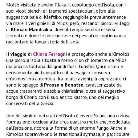
Molto visitata è anche Plaka, il capoluogo dell’isola, con i
suoi vicoli bianchi e i tramonti spettacolari, oltre alla
suggestiva baia di Kleftiko, raggiungibile prevalentemente
via mare. I veri gioielli di Milos, però, restano i piccoli villaggi
di
Klima e Mandrakia
, dove il tempo sembra essersi
fermato e dove le antiche case dei pescatori continuano a
raccontare la lunga storia dell’isola.
Il
viaggio di
Chiara Ferragni
è proseguito anche a Kimolos,
una piccola isola situata a meno di un chilometro da Milos
ma ancora lontana dai grandi flussi turistici. Qui il ritmo è
decisamente più tranquillo e il paesaggio conserva
un’atmosfera autentica. Tra le attrazioni più apprezzate ci
sono le spiagge di
Prassa e Bonatsa
, caratterizzate da
acque trasparenti e sabbia chiarissima, oltre al suggestivo
borgo di Chorio con il suo antico kastro, uno dei meglio
conservati della Grecia.
Uno dei simboli naturali dell’isola è invece Skiadi, una curiosa
formazione rocciosa alta circa quattro metri che, modellata
dall’erosione, ricorda la forma di un enorme fungo. Anche a
Kimolos sopravvivono le tradizionali syrmata, in particolare