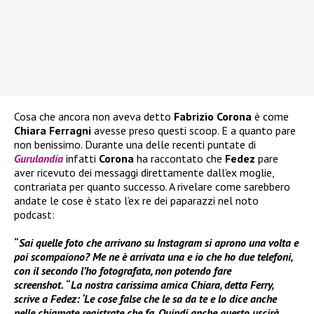
Cosa che ancora non aveva detto
Fabrizio Corona
è come
Chiara Ferragni
avesse preso questi scoop. E a quanto pare
non benissimo. Durante una delle recenti puntate di
Gurulandia
infatti
Corona
ha raccontato che
Fedez
pare
aver ricevuto dei messaggi direttamente dall’ex moglie,
contrariata per quanto successo. A rivelare come sarebbero
andate le cose è stato l’ex re dei paparazzi nel noto
podcast:
“
Sai quelle foto che arrivano su Instagram si aprono una volta e
poi scompaiono?
Me ne è arrivata una e io che ho due telefoni,
con il secondo l’ho fotografata, non potendo fare
screenshot.
“
La nostra carissima amica Chiara, detta Ferry,
scrive a Fedez: ‘Le cose false che le sa da te e lo dice anche
nelle chiamate registrate che fa. Quindi anche questo uscirà