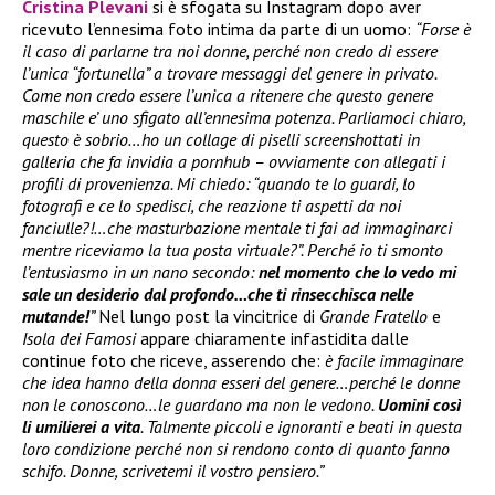
Cristina Plevani
si è sfogata su Instagram dopo aver
ricevuto l’ennesima foto intima da parte di un uomo:
“Forse è
il caso di parlarne tra noi donne, perché non credo di essere
l’unica “fortunella” a trovare messaggi del genere in privato.
Come non credo essere l’unica a ritenere che questo genere
maschile e’ uno sfigato all’ennesima potenza. Parliamoci chiaro,
questo è sobrio…ho un collage di piselli screenshottati in
galleria che fa invidia a pornhub – ovviamente con allegati i
profili di provenienza. Mi chiedo: “quando te lo guardi, lo
fotografi e ce lo spedisci, che reazione ti aspetti da noi
fanciulle?!…che masturbazione mentale ti fai ad immaginarci
mentre riceviamo la tua posta virtuale?”. Perché io ti smonto
l’entusiasmo in un nano secondo:
nel momento che lo vedo mi
sale un desiderio dal profondo…che ti rinsecchisca nelle
mutande!
”
Nel lungo post la vincitrice di
Grande Fratello
e
Isola dei Famosi
appare chiaramente infastidita dalle
continue foto che riceve, asserendo che:
è facile immaginare
che idea hanno della donna esseri del genere…perché le donne
non le conoscono…le guardano ma non le vedono.
Uomini così
li umilierei a vita
. Talmente piccoli e ignoranti e beati in questa
loro condizione perché non si rendono conto di quanto fanno
schifo. Donne, scrivetemi il vostro pensiero.”