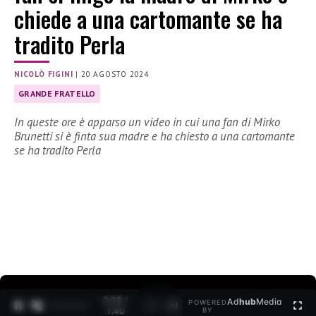
chiede a una cartomante se ha
tradito Perla
NICOLÒ FIGINI
|
20 AGOSTO 2024
GRANDE FRATELLO
In queste ore è apparso un video in cui una fan di Mirko
Brunetti si è finta sua madre e ha chiesto a una cartomante
se ha tradito Perla
0:30 /
Ad
hub
Media
POWERED
1
/
2
1:40
BY