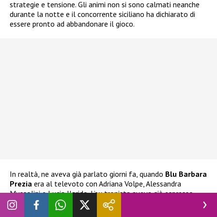
strategie e tensione. Gli animi non si sono calmati neanche
durante la notte e il concorrente siciliano ha dichiarato di
essere pronto ad abbandonare il gioco.
In realtà, ne aveva già parlato giorni fa, quando
Blu Barbara
Prezia
era al televoto con Adriana Volpe, Alessandra
Mussolini e Lucia Ilarido. L’ex tronista aveva già espresso
l’intenzione di ritirarsi
nel caso Blu fosse stata eliminata.
Ha espresso la stessa decisione anche alla stessa Prezia, che