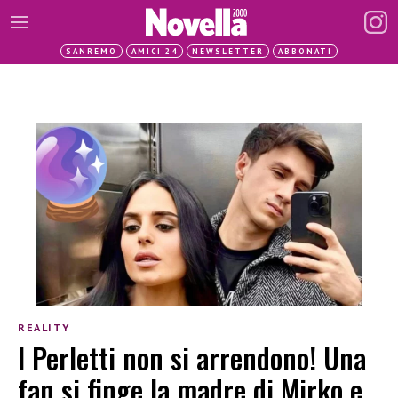
SANREMO
AMICI 24
NEWSLETTER
ABBONATI
REALITY
I Perletti non si arrendono! Una
fan si finge la madre di Mirko e