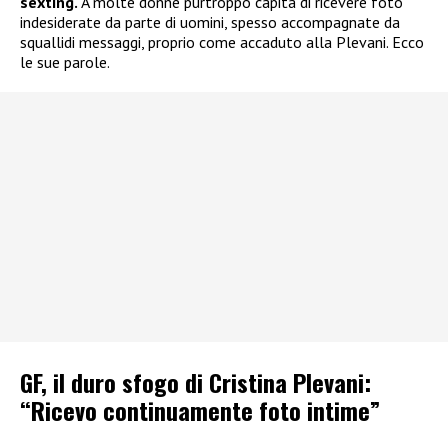
sexting.
A molte donne purtroppo capita di ricevere foto
indesiderate da parte di uomini, spesso accompagnate da
squallidi messaggi, proprio come accaduto alla Plevani. Ecco
le sue parole.
GF, il duro sfogo di Cristina Plevani:
“Ricevo continuamente foto intime”