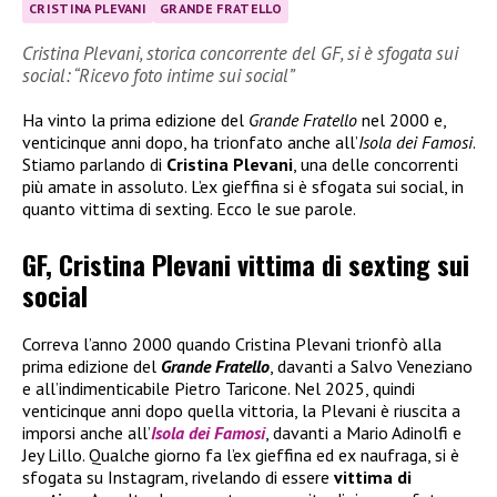
CRISTINA PLEVANI
GRANDE FRATELLO
Cristina Plevani, storica concorrente del GF, si è sfogata sui
social: “Ricevo foto intime sui social”
Ha vinto la prima edizione del
Grande Fratello
nel 2000 e,
venticinque anni dopo, ha trionfato anche all’
Isola dei Famosi
.
Stiamo parlando di
Cristina Plevani
, una delle concorrenti
più amate in assoluto. L’ex gieffina si è sfogata sui social, in
quanto vittima di sexting. Ecco le sue parole.
GF, Cristina Plevani vittima di sexting sui
social
Correva l’anno 2000 quando Cristina Plevani trionfò alla
prima edizione del
Grande Fratello
, davanti a Salvo Veneziano
e all’indimenticabile Pietro Taricone. Nel 2025, quindi
venticinque anni dopo quella vittoria, la Plevani è riuscita a
imporsi anche all’
Isola dei Famosi
, davanti a Mario Adinolfi e
Jey Lillo. Qualche giorno fa l’ex gieffina ed ex naufraga, si è
sfogata su Instagram, rivelando di essere
vittima di