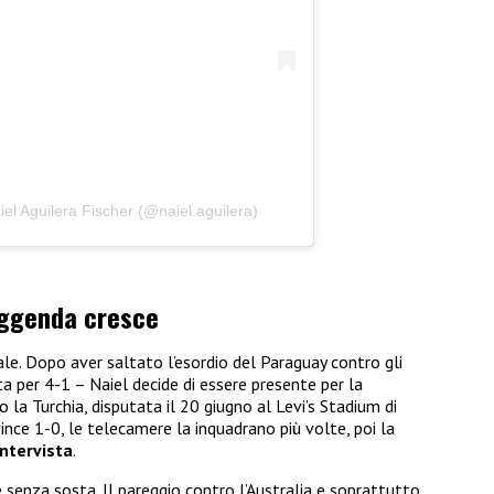
el Aguilera Fischer (@naiel.aguilera)
leggenda cresce
ale. Dopo aver saltato l’esordio del Paraguay contro gli
ta per 4-1 – Naiel decide di essere presente per la
o la Turchia, disputata il 20 giugno al Levi’s Stadium di
vince 1-0, le telecamere la inquadrano più volte, poi la
intervista
.
senza sosta. Il pareggio contro l’Australia e soprattutto