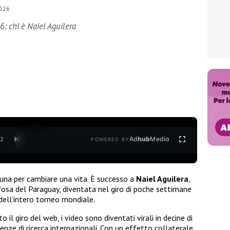
026
6: chi è Naiel Aguilera
Ad
hub
Media
/
2
POWERED BY
ibuna per cambiare una vita. È successo a
Naiel Aguilera
,
ifosa del Paraguay, diventata nel giro di poche settimane
i dell’intero torneo mondiale.
 il giro del web, i video sono diventati virali in decine di
enze di ricerca internazionali. Con un effetto collaterale