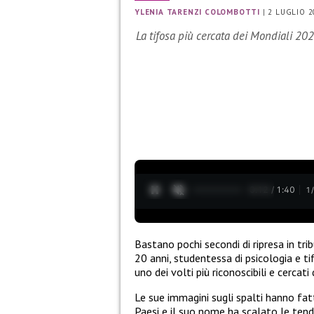
YLENIA TARENZI COLOMBOTTI
|
2 LUGLIO 2
La tifosa più cercata dei Mondiali 202
0:13 / 1:40
1
Bastano pochi secondi di ripresa in tr
20 anni, studentessa di psicologia e t
uno dei volti più riconoscibili e cercat
Le sue immagini sugli spalti hanno fatto
Paesi e il suo nome ha scalato le tend