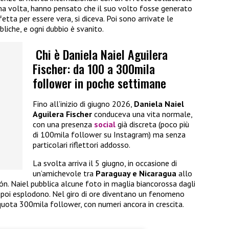
ima volta, hanno pensato che il suo volto fosse generato
rfetta per essere vera, si diceva. Poi sono arrivate le
bbliche, e ogni dubbio è svanito.
Chi è Daniela Naiel Aguilera
Fischer: da 100 a 300mila
follower in poche settimane
Fino all’inizio di giugno 2026,
Daniela Naiel
Aguilera Fischer
conduceva una vita normale,
con una presenza
social
già discreta (poco più
di 100mila follower su Instagram) ma senza
particolari riflettori addosso.
La svolta arriva il 5 giugno, in occasione di
un’amichevole tra
Paraguay e Nicaragua
allo
n. Naiel pubblica alcune foto in maglia biancorossa dagli
e, poi esplodono. Nel giro di ore diventano un fenomeno
 quota 300mila follower, con numeri ancora in crescita.