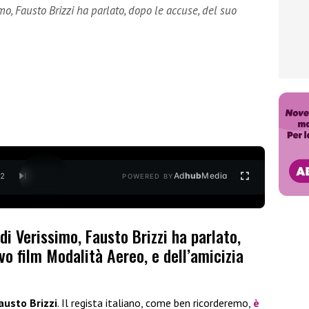
o, Fausto Brizzi ha parlato, dopo le accuse, del suo
Ad
hub
Media
/
2
POWERED BY
di Verissimo, Fausto Brizzi ha parlato,
vo film Modalità Aereo, e dell’amicizia
austo Brizzi
. Il regista italiano, come ben ricorderemo,
è