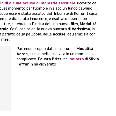
ia di alcune
accuse
di molestie sessuale
, ricevute da
 quel momento per l’uomo è iniziato un lungo calvario,
dopo essere stato assolto dal Tribunale di Roma. Il caso
 sempre dichiarato innocente, è risultato essere non
partire, celebrando l’uscita del suo nuovo
film
,
Modalità
braio
. Così, ospite della nuova puntata di
Verissimo
, in
 ha parlato della pellicola, delle
accuse
, dell’amicizia con
i mesi.
Partendo proprio dalla scrittura di
Modalità
Aereo
, giunto nella sua vita in un momento
complicato,
Fausto Brizzi
nel
salotto
di
Silvia
Toffanin
ha dichiarato: