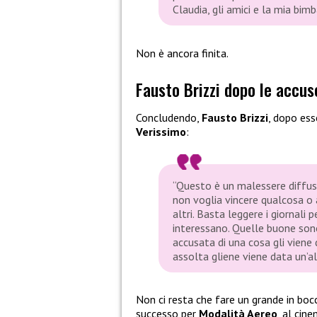
Claudia, gli amici e la mia bimb
Non è ancora finita.
Fausto Brizzi dopo le accus
Concludendo,
Fausto Brizzi
, dopo ess
Verissimo
:
“Questo è un malessere diffus
non voglia vincere qualcosa o
altri. Basta leggere i giornali 
interessano. Quelle buone sono
accusata di una cosa gli viene 
assolta gliene viene data un’al
Non ci resta che fare un grande in boc
successo per
Modalità Aereo
, al cin