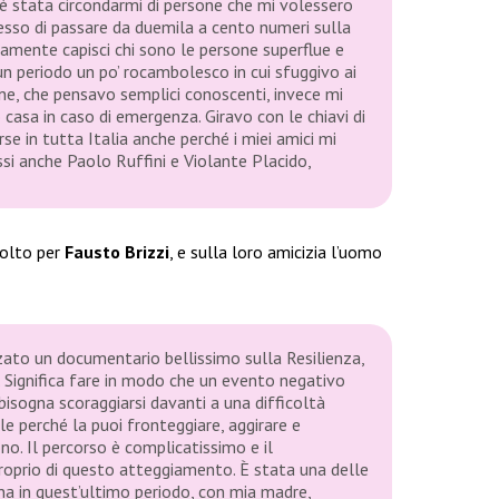
 è stata circondarmi di persone che mi volessero
sso di passare da duemila a cento numeri sulla
samente capisci chi sono le persone superflue e
n periodo un po’ rocambolesco in cui sfuggivo ai
one, che pensavo semplici conoscenti, invece mi
 casa in caso di emergenza. Giravo con le chiavi di
rse in tutta Italia anche perché i miei amici mi
ssi anche Paolo Ruffini e Violante Placido,
molto per
Fausto Brizzi
, e sulla loro amicizia l’uomo
zato un documentario bellissimo sulla Resilienza,
 Significa fare in modo che un evento negativo
bisogna scoraggiarsi davanti a una difficoltà
 perché la puoi fronteggiare, aggirare e
no. Il percorso è complicatissimo e il
roprio di questo atteggiamento. È stata una delle
ina in quest’ultimo periodo, con mia madre,