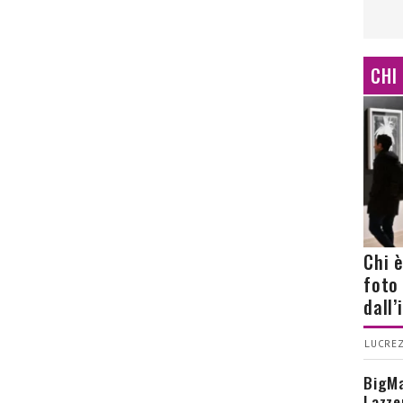
CHI
Chi 
foto
dall
LUCREZ
BigMa
Lazze