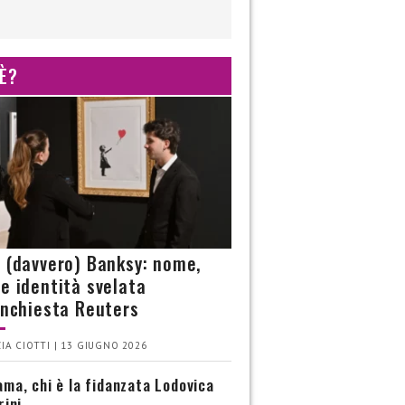
 È?
è (davvero) Banksy: nome,
 e identità svelata
’inchiesta Reuters
IA CIOTTI | 13 GIUGNO 2026
ma, chi è la fidanzata Lodovica
rini