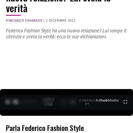
verità
VINCENZO CHIANESE
|
2 DICEMBRE 2022
Federico Fashion Style ha una nuova relazione? Lui rompe il
silenzio e svela la verità: ecco le sue dichiarazioni.
0:30 /
Ad
hub
Media
POWERED
1
/
2
3:35
BY
Parla Federico Fashion Style