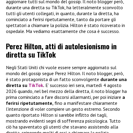
aggiornare tutti sul mondo del gossip. Il noto blogger però,
durante una diretta su TikTok, ha letteralmente sconvolto
tutti gli utenti collegati, in quanto, durante la diretta, ha
cominciato a ferirsi ripetutamente, tanto da portare gli
spettatori a chiamare la polizia. Hilton è stato ricoverato in
ospedale. Ma vediamo esattamente che cosa è successo.
Perez Hilton, atti di autolesionismo in
diretta su TikTok
Negli Stati Uniti chi vuole essere sempre aggiornato sul
mondo del gossip segue Perez Hilton. Il noto blogger, però,
è stato protagonista di un fatto sconvolgente
durante una
diretta su
TikTok
.
E’ successo ieri sera, martedì 4 agosto
2026 quando, nel bel mezzo della diretta, il noto blogger ha
prima cominciato a fare discorsi allarmanti, per poi iniziare
a
ferirsi ripetutamente,
fino a manifestare chiaramente
l’intenzione di voler compiere un gesto estremo. Secondo
quanto riportato Hilton si sarebbe inflitto dei tagli,
mostrando evidenti segni di sofferenza psicologica. Tutto
ciò ha spaventato gli utenti che stavano assistendo alla
diretta, spingendo molti di essi a chiamare la polizia.