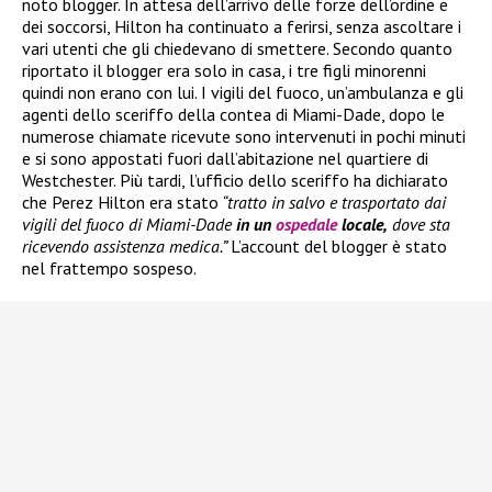
noto blogger. In attesa dell’arrivo delle forze dell’ordine e
dei soccorsi, Hilton ha continuato a ferirsi, senza ascoltare i
vari utenti che gli chiedevano di smettere. Secondo quanto
riportato il blogger era solo in casa, i tre figli minorenni
quindi non erano con lui. I vigili del fuoco, un’ambulanza e gli
agenti dello sceriffo della contea di Miami-Dade, dopo le
numerose chiamate ricevute sono intervenuti in pochi minuti
e si sono appostati fuori dall’abitazione nel quartiere di
Westchester. Più tardi, l’ufficio dello sceriffo ha dichiarato
che Perez Hilton era stato
“tratto in salvo e trasportato dai
vigili del fuoco di Miami-Dade
in un
ospedale
locale,
dove sta
ricevendo assistenza medica.”
L’account del blogger è stato
nel frattempo sospeso.