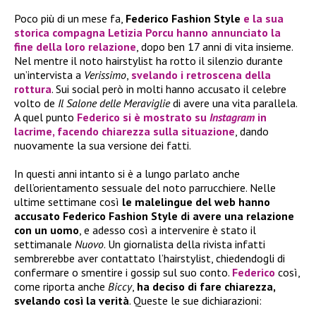
Poco più di un mese fa,
Federico Fashion Style
e la sua
storica compagna
Letizia Porcu
hanno annunciato la
fine della loro relazione
, dopo ben 17 anni di vita insieme.
Nel mentre il noto hairstylist ha rotto il silenzio durante
un’intervista a
Verissimo
,
svelando i retroscena della
rottura
. Sui social però in molti hanno accusato il celebre
volto de
Il Salone delle Meraviglie
di avere una vita parallela.
A quel punto
Federico
si è mostrato su
Instagram
in
lacrime, facendo chiarezza sulla situazione
, dando
nuovamente la sua versione dei fatti.
In questi anni intanto si è a lungo parlato anche
dell’orientamento sessuale del noto parrucchiere. Nelle
ultime settimane così
le malelingue del web hanno
accusato Federico Fashion Style di avere una relazione
con un uomo
, e adesso così a intervenire è stato il
settimanale
Nuovo
. Un giornalista della rivista infatti
sembrerebbe aver contattato l’hairstylist, chiedendogli di
confermare o smentire i gossip sul suo conto.
Federico
così,
come riporta anche
Biccy
,
ha deciso di fare chiarezza,
svelando così la verità
. Queste le sue dichiarazioni: