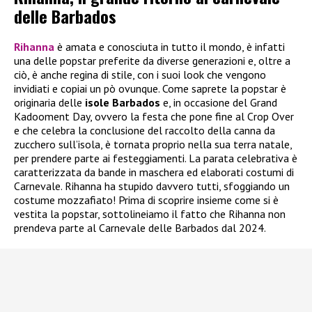
delle Barbados
Rihanna
è amata e conosciuta in tutto il mondo, è infatti
una delle popstar preferite da diverse generazioni e, oltre a
ciò, è anche regina di stile, con i suoi look che vengono
invidiati e copiai un pò ovunque. Come saprete la popstar è
originaria delle
isole Barbados
e, in occasione del Grand
Kadooment Day, ovvero la festa che pone fine al Crop Over
e che celebra la conclusione del raccolto della canna da
zucchero sull’isola, è tornata proprio nella sua terra natale,
per prendere parte ai festeggiamenti. La parata celebrativa è
caratterizzata da bande in maschera ed elaborati costumi di
Carnevale. Rihanna ha stupido davvero tutti, sfoggiando un
costume mozzafiato! Prima di scoprire insieme come si è
vestita la popstar, sottolineiamo il fatto che Rihanna non
prendeva parte al Carnevale delle Barbados dal 2024.