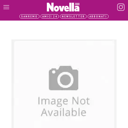
SANREMO
AMICI 24
NEWSLETTER
ABBONATI