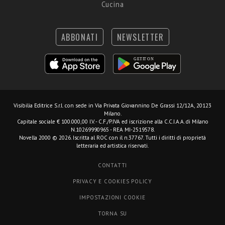
Cucina
ABBONATI
NEWSLETTER
Visibilia Editrice S.r.l.
con sede in Via Privata Giovannino De Grassi 12/12A, 20123
Milano.
Capitale sociale € 100.000,00 I.V. - C.F./P.IVA ed iscrizione alla C.C.I.A.A. di Milano
N.10269990965 - REA MI-2519578.
Novella 2000 © 2026. Iscritta al ROC con il n.37767. Tutti i diritti di proprietà
letteraria ed artistica riservati.
CONTATTI
PRIVACY E COOKIES POLICY
IMPOSTAZIONI COOKIE
TORNA SU