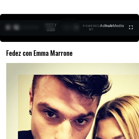
0:27 /
Ad
hub
Media
POWERED
1
/
2
3:35
BY
Fedez con Emma Marrone