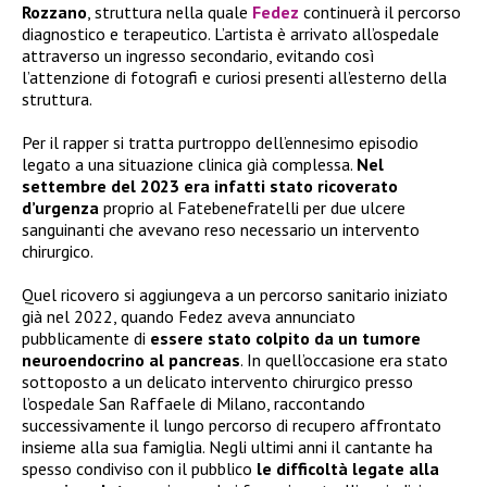
Rozzano
, struttura nella quale
Fedez
continuerà il percorso
diagnostico e terapeutico. L’artista è arrivato all’ospedale
attraverso un ingresso secondario, evitando così
l’attenzione di fotografi e curiosi presenti all’esterno della
struttura.
Per il rapper si tratta purtroppo dell’ennesimo episodio
legato a una situazione clinica già complessa.
Nel
settembre del 2023 era infatti stato ricoverato
d’urgenza
proprio al Fatebenefratelli per due ulcere
sanguinanti che avevano reso necessario un intervento
chirurgico.
Quel ricovero si aggiungeva a un percorso sanitario iniziato
già nel 2022, quando Fedez aveva annunciato
pubblicamente di
essere stato colpito da un tumore
neuroendocrino al pancreas
. In quell’occasione era stato
sottoposto a un delicato intervento chirurgico presso
l’ospedale San Raffaele di Milano, raccontando
successivamente il lungo percorso di recupero affrontato
insieme alla sua famiglia. Negli ultimi anni il cantante ha
spesso condiviso con il pubblico
le difficoltà legate alla