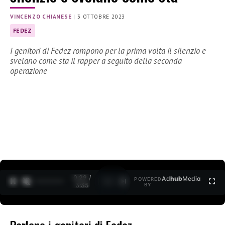
VINCENZO CHIANESE
|
3 OTTOBRE 2023
FEDEZ
I genitori di Fedez rompono per la prima volta il silenzio e
svelano come sta il rapper a seguito della seconda
operazione
0:30 /
Ad
hub
Media
POWERED
1
/
2
3:35
BY