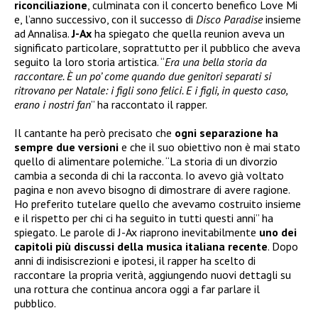
riconciliazione
, culminata con il concerto benefico Love Mi
e, l’anno successivo, con il successo di
Disco Paradise
insieme
ad Annalisa.
J-Ax
ha spiegato che quella reunion aveva un
significato particolare, soprattutto per il pubblico che aveva
seguito la loro storia artistica. “
Era una bella storia da
raccontare. È un po’ come quando due genitori separati si
ritrovano per Natale: i figli sono felici. E i figli, in questo caso,
erano i nostri fan
” ha raccontato il rapper.
Il cantante ha però precisato che
ogni separazione ha
sempre due versioni
e che il suo obiettivo non è mai stato
quello di alimentare polemiche. “La storia di un divorzio
cambia a seconda di chi la racconta. Io avevo già voltato
pagina e non avevo bisogno di dimostrare di avere ragione.
Ho preferito tutelare quello che avevamo costruito insieme
e il rispetto per chi ci ha seguito in tutti questi anni” ha
spiegato. Le parole di J-Ax riaprono inevitabilmente
uno dei
capitoli più discussi della musica italiana recente
. Dopo
anni di indisiscrezioni e ipotesi, il rapper ha scelto di
raccontare la propria verità, aggiungendo nuovi dettagli su
una rottura che continua ancora oggi a far parlare il
pubblico.