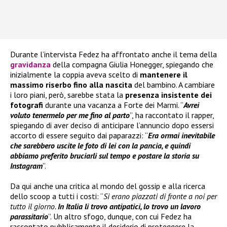
Durante l’intervista Fedez ha affrontato anche il tema della
gravidanza
della compagna Giulia Honegger, spiegando che
inizialmente la coppia aveva scelto di
mantenere il
massimo riserbo fino alla nascita
del bambino. A cambiare
i loro piani, però, sarebbe stata la
presenza insistente dei
fotografi
durante una vacanza a Forte dei Marmi. “
Avrei
voluto tenermelo per me fino al parto
”, ha raccontato il rapper,
spiegando di aver deciso di anticipare l’annuncio dopo essersi
accorto di essere seguito dai paparazzi: “
Era ormai inevitabile
che sarebbero uscite le foto di lei con la pancia, e quindi
abbiamo preferito bruciarli sul tempo e postare la storia su
Instagram
”.
Da qui anche una critica al mondo del gossip e alla ricerca
dello scoop a tutti i costi: “
Si erano piazzati di fronte a noi per
tutto il giorno.
In Italia li trovo antipatici, lo trovo un lavoro
parassitario
”. Un altro sfogo, dunque, con cui Fedez ha
raccontato pubblicamente il desiderio di proteggere la