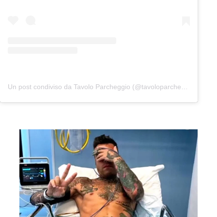
Un post condiviso da Tavolo Parcheggio (@tavoloparcheggio.podcast)