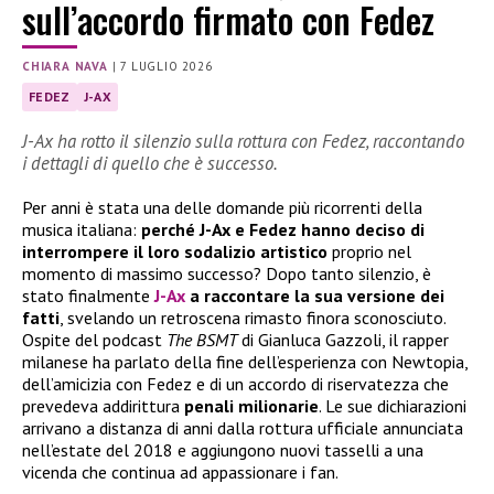
sull’accordo firmato con Fedez
CHIARA NAVA
|
7 LUGLIO 2026
FEDEZ
J-AX
J-Ax ha rotto il silenzio sulla rottura con Fedez, raccontando
i dettagli di quello che è successo.
Per anni è stata una delle domande più ricorrenti della
musica italiana:
perché J-Ax e Fedez hanno deciso di
interrompere il loro sodalizio artistico
proprio nel
momento di massimo successo? Dopo tanto silenzio, è
stato finalmente
J-Ax
a raccontare la sua versione dei
fatti
, svelando un retroscena rimasto finora sconosciuto.
Ospite del podcast
The BSMT
di Gianluca Gazzoli, il rapper
milanese ha parlato della fine dell’esperienza con Newtopia,
dell’amicizia con Fedez e di un accordo di riservatezza che
prevedeva addirittura
penali milionarie
. Le sue dichiarazioni
arrivano a distanza di anni dalla rottura ufficiale annunciata
nell’estate del 2018 e aggiungono nuovi tasselli a una
vicenda che continua ad appassionare i fan.