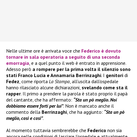
Nelle ultime ore è arrivata voce che
Federico
è dovuto
tornare in sala operatoria a seguito di una seconda
emorragia
, e a quel punto il web è entrato in apprensione.
Adesso però
a rompere per la prima volta il silenzio sono
stati Franco Lucia e Annamaria Berrinzaghi
. I
genitori
di
Fedez
, come riporta
La Stampa
, all’uscita dall’ospedale
hanno rilasciato alcune dichiarazioni,
svelando come sta il
rapper
. Il primo a prendere la parola è stato proprio il papà
del cantante, che ha affermato:
“Sta un pò meglio. Noi
dobbiamo essere forti per lui”
. Non è mancato anche il
commento della
Berrinzaghi
, che ha aggiunto:
“Sta un pò
meglio, così e così”
.
Al momento tuttavia sembrerebbe che
Federico
non sia
ancora nelle condizioni di lasciare l’ospedale e attualmente