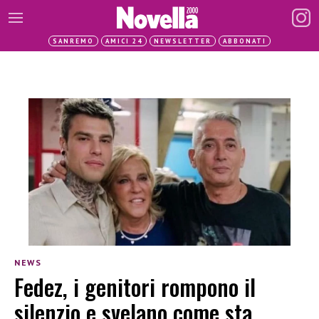
SANREMO
AMICI 24
NEWSLETTER
ABBONATI
NEWS
Fedez, i genitori rompono il
silenzio e svelano come sta