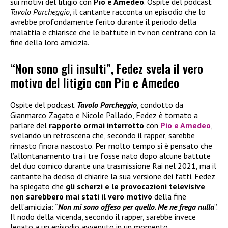
sui motivi del litigio con
Pio e Amedeo
. Ospite del podcast
Tavolo Parcheggio
, il cantante racconta un episodio che lo
avrebbe profondamente ferito durante il periodo della
malattia e chiarisce che le battute in tv non c’entrano con la
fine della loro amicizia.
“Non sono gli insulti”, Fedez svela il vero
motivo del litigio con Pio e Amedeo
Ospite del podcast
Tavolo Parcheggio
, condotto da
Gianmarco Zagato e Nicole Pallado, Fedez è tornato a
parlare del
rapporto ormai interrotto
con
Pio e Amedeo
,
svelando un retroscena che, secondo il rapper, sarebbe
rimasto finora nascosto. Per molto tempo si è pensato che
l’allontanamento tra i tre fosse nato dopo alcune battute
del duo comico durante una trasmissione Rai nel 2021, ma il
cantante ha deciso di chiarire la sua versione dei fatti. Fedez
ha spiegato che
gli scherzi e le provocazioni televisive
non sarebbero mai stati il vero motivo
della fine
dell’amicizia: “
Non mi sono offeso per quello. Me ne frega nulla
”.
Il nodo della vicenda, secondo il rapper, sarebbe invece
legato a un episodio avvenuto in un momento