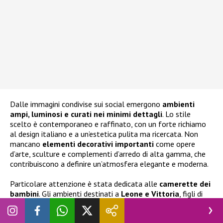
Dalle immagini condivise sui social emergono
ambienti
ampi, luminosi e curati nei minimi dettagli
. Lo stile
scelto è contemporaneo e raffinato, con un forte richiamo
al design italiano e a un’estetica pulita ma ricercata. Non
mancano
elementi decorativi importanti
come opere
d’arte, sculture e complementi d’arredo di alta gamma, che
contribuiscono a definire un’atmosfera elegante e moderna.
Particolare attenzione è stata dedicata alle
camerette dei
bambini
. Gli ambienti destinati a
Leone e Vittoria
, figli di
Fedez avuti con
Chiara Ferragni
, e al nuovo arrivato,
presentano tonalità neutre e dettagli giocosi come carta da