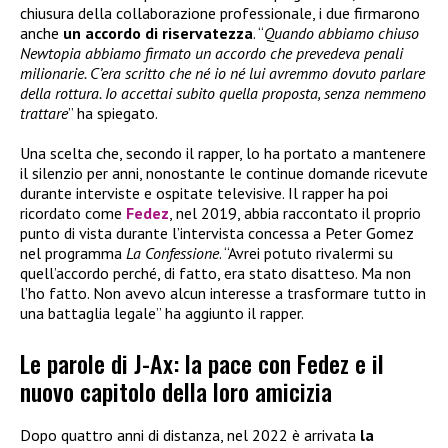
chiusura della collaborazione professionale, i due firmarono
anche
un accordo di riservatezza
. “
Quando abbiamo chiuso
Newtopia abbiamo firmato un accordo che prevedeva penali
milionarie. C’era scritto che né io né lui avremmo dovuto parlare
della rottura. Io accettai subito quella proposta, senza nemmeno
trattare
” ha spiegato.
Una scelta che, secondo il rapper, lo ha portato a mantenere
il silenzio per anni, nonostante le continue domande ricevute
durante interviste e ospitate televisive. Il rapper ha poi
ricordato come
Fedez
, nel 2019, abbia raccontato il proprio
punto di vista durante l’intervista concessa a Peter Gomez
nel programma
La Confessione
. “Avrei potuto rivalermi su
quell’accordo perché, di fatto, era stato disatteso. Ma non
l’ho fatto. Non avevo alcun interesse a trasformare tutto in
una battaglia legale” ha aggiunto il rapper.
Le parole di J-Ax: la pace con Fedez e il
nuovo capitolo della loro amicizia
Dopo quattro anni di distanza, nel 2022 è arrivata
la