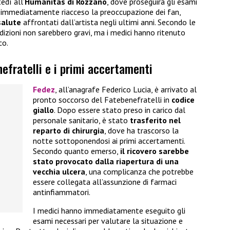
edì all’
Humanitas di Rozzano
, dove proseguirà gli esami
ha immediatamente riacceso la preoccupazione dei fan,
salute
affrontati dall’artista negli ultimi anni. Secondo le
dizioni non sarebbero gravi, ma i medici hanno ritenuto
co.
nefratelli e i primi accertamenti
Fedez
, all’anagrafe Federico Lucia, è arrivato al
pronto soccorso del Fatebenefratelli in
codice
giallo
. Dopo essere stato preso in carico dal
personale sanitario, è stato
trasferito nel
reparto di chirurgia
, dove ha trascorso la
notte sottoponendosi ai primi accertamenti.
Secondo quanto emerso,
il ricovero sarebbe
stato provocato dalla riapertura di una
vecchia ulcera
, una complicanza che potrebbe
essere collegata all’assunzione di farmaci
antinfiammatori.
I medici hanno immediatamente eseguito gli
esami necessari per valutare la situazione e