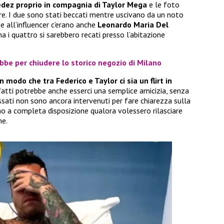
dez proprio in compagnia di Taylor Mega
e le foto
. I due sono stati beccati mentre uscivano da un noto
 e all’influencer c’erano anche
Leonardo Maria Del
 i quattro si sarebbero recati presso l’abitazione
bbe per chiudere lo storico negozio di Milano
modo che tra Federico e Taylor ci sia un flirt in
 infatti potrebbe anche esserci una semplice amicizia, senza
ressati non sono ancora intervenuti per fare chiarezza sulla
o a completa disposizione qualora volessero rilasciare
he.