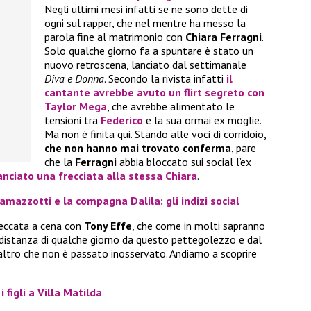
Negli ultimi mesi infatti se ne sono dette di
ogni sul rapper, che nel mentre ha messo la
parola fine al matrimonio con
Chiara Ferragni
.
Solo qualche giorno fa a spuntare è stato un
nuovo retroscena, lanciato dal settimanale
Diva e Donna
. Secondo la rivista infatti
il
cantante avrebbe avuto un flirt segreto con
Taylor Mega
, che avrebbe alimentato le
tensioni tra
Federico
e la sua ormai ex moglie.
Ma non è finita qui. Stando alle voci di corridoio,
che non hanno mai trovato conferma
, pare
che la
Ferragni
abbia bloccato sui social l’ex
anciato una frecciata alla stessa
Chiara
.
 Ramazzotti e la compagna Dalila: gli indizi social
beccata a cena con
Tony Effe
, che come in molti sapranno
 distanza di qualche giorno da questo pettegolezzo e dal
ltro che non è passato inosservato. Andiamo a scoprire
 figli a Villa Matilda