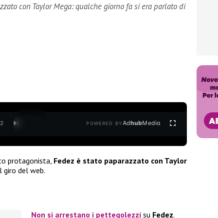
zato con Taylor Mega: qualche giorno fa si era parlato di
Ad
hub
Media
/
2
POWERED BY
sto protagonista,
Fedez è stato paparazzato con Taylor
l giro del web.
Non si arrestano i pettegolezzi
su
Fedez
.