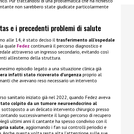
nico. Pur trattandosi di una problematica che ha richiesto
cantante non sarebbero state giudicate particolarmente
tas e i precedenti problemi di salute
no alle 14, è stato deciso il
trasferimento all’ospedale
lla quale
Fedez
continuerà il percorso diagnostico e
spedale attraverso un ingresso secondario, evitando così
enti all’esterno della struttura.
ennesimo episodio legato a una situazione clinica già
ra infatti stato ricoverato d’urgenza
proprio al
inanti che avevano reso necessario un intervento
rso sanitario iniziato già nel 2022, quando Fedez aveva
stato colpito da un tumore neuroendocrino al
to sottoposto a un delicato intervento chirurgico presso
ccontando successivamente il lungo percorso di recupero
egli ultimi anni il cantante ha spesso condiviso con il
opria salute
, aggiornando i fan sui controlli periodici e
e. Anche questa volta resta alta l’attenzione sulle sue