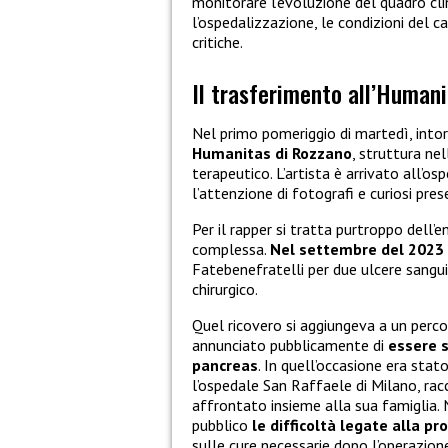
monitorare l’evoluzione del quadro cli
l’ospedalizzazione, le condizioni del 
critiche.
Il trasferimento all’Humani
Nel primo pomeriggio di martedì, intor
Humanitas di Rozzano
, struttura ne
terapeutico. L’artista è arrivato all’o
l’attenzione di fotografi e curiosi pres
Per il rapper si tratta purtroppo dell’
complessa.
Nel settembre del 2023 e
Fatebenefratelli per due ulcere sangu
chirurgico.
Quel ricovero si aggiungeva a un perco
annunciato pubblicamente di
essere 
pancreas
. In quell’occasione era sta
l’ospedale San Raffaele di Milano, ra
affrontato insieme alla sua famiglia. N
pubblico
le difficoltà legate alla pr
sulle cure necessarie dopo l’operazion