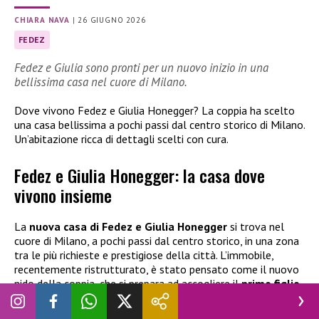
CHIARA NAVA
|
26 GIUGNO 2026
FEDEZ
Fedez e Giulia sono pronti per un nuovo inizio in una
bellissima casa nel cuore di Milano.
Dove vivono Fedez e Giulia Honegger? La coppia ha scelto
una casa bellissima a pochi passi dal centro storico di Milano.
Un’abitazione ricca di dettagli scelti con cura.
Fedez e Giulia Honegger: la casa dove
vivono insieme
La
nuova casa di Fedez e Giulia Honegger
si trova nel
cuore di Milano, a pochi passi dal centro storico, in una zona
tra le più richieste e prestigiose della città. L’immobile,
recentemente ristrutturato, è stato pensato come il nuovo
nido della coppia, che si prepara ad accogliere il
primo figlio
insieme
(terzo per il rapper). Il trasferimento sarebbe ormai
imminente, tra ultimi lavori e scatoloni in attesa di essere