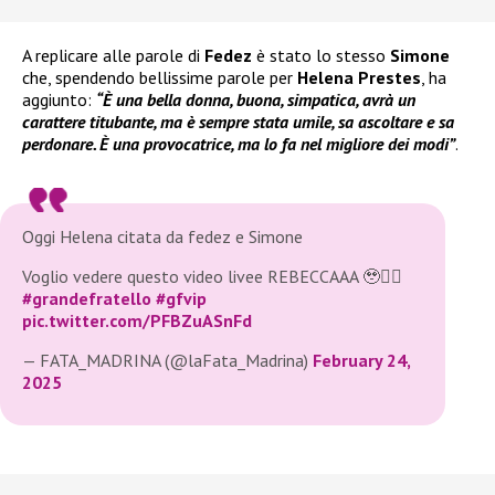
A replicare alle parole di
Fedez
è stato lo stesso
Simone
che, spendendo bellissime parole per
Helena Prestes
, ha
aggiunto:
“È una bella donna, buona, simpatica, avrà un
carattere titubante, ma è sempre stata umile, sa ascoltare e sa
perdonare. È una provocatrice, ma lo fa nel migliore dei modi”
.
Oggi Helena citata da fedez e Simone
Voglio vedere questo video livee REBECCAAA 🥹❤️‍🔥
#grandefratello
#gfvip
pic.twitter.com/PFBZuASnFd
— FATA_MADRINA (@laFata_Madrina)
February 24,
2025