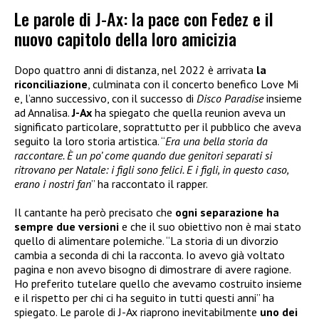
Le parole di J-Ax: la pace con Fedez e il
nuovo capitolo della loro amicizia
Dopo quattro anni di distanza, nel 2022 è arrivata
la
riconciliazione
, culminata con il concerto benefico Love Mi
e, l’anno successivo, con il successo di
Disco Paradise
insieme
ad Annalisa.
J-Ax
ha spiegato che quella reunion aveva un
significato particolare, soprattutto per il pubblico che aveva
seguito la loro storia artistica. “
Era una bella storia da
raccontare. È un po’ come quando due genitori separati si
ritrovano per Natale: i figli sono felici. E i figli, in questo caso,
erano i nostri fan
” ha raccontato il rapper.
Il cantante ha però precisato che
ogni separazione ha
sempre due versioni
e che il suo obiettivo non è mai stato
quello di alimentare polemiche. “La storia di un divorzio
cambia a seconda di chi la racconta. Io avevo già voltato
pagina e non avevo bisogno di dimostrare di avere ragione.
Ho preferito tutelare quello che avevamo costruito insieme
e il rispetto per chi ci ha seguito in tutti questi anni” ha
spiegato. Le parole di J-Ax riaprono inevitabilmente
uno dei