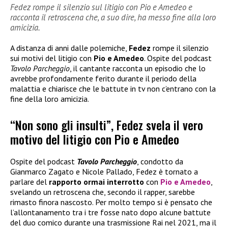
Fedez rompe il silenzio sul litigio con Pio e Amedeo e
racconta il retroscena che, a suo dire, ha messo fine alla loro
amicizia.
A distanza di anni dalle polemiche,
Fedez
rompe il silenzio
sui motivi del litigio con
Pio e Amedeo
. Ospite del podcast
Tavolo Parcheggio
, il cantante racconta un episodio che lo
avrebbe profondamente ferito durante il periodo della
malattia e chiarisce che le battute in tv non c’entrano con la
fine della loro amicizia.
“Non sono gli insulti”, Fedez svela il vero
motivo del litigio con Pio e Amedeo
Ospite del podcast
Tavolo Parcheggio
, condotto da
Gianmarco Zagato e Nicole Pallado, Fedez è tornato a
parlare del
rapporto ormai interrotto
con
Pio e Amedeo
,
svelando un retroscena che, secondo il rapper, sarebbe
rimasto finora nascosto. Per molto tempo si è pensato che
l’allontanamento tra i tre fosse nato dopo alcune battute
del duo comico durante una trasmissione Rai nel 2021, ma il