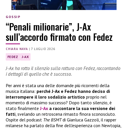
GOSSIP
“Penali milionarie”, J-Ax
sull’accordo firmato con Fedez
CHIARA NAVA
|
7 LUGLIO 2026
FEDEZ
J-AX
J-Ax ha rotto il silenzio sulla rottura con Fedez, raccontando
i dettagli di quello che è successo.
Per anni è stata una delle domande più ricorrenti della
musica italiana:
perché J-Ax e Fedez hanno deciso di
interrompere il loro sodalizio artistico
proprio nel
momento di massimo successo? Dopo tanto silenzio, è
stato finalmente
J-Ax
a raccontare la sua versione dei
fatti
, svelando un retroscena rimasto finora sconosciuto.
Ospite del podcast
The BSMT
di Gianluca Gazzoli, il rapper
milanese ha parlato della fine dell’esperienza con Newtopia,