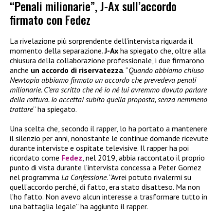
“Penali milionarie”, J-Ax sull’accordo
firmato con Fedez
La rivelazione più sorprendente dell’intervista riguarda il
momento della separazione.
J-Ax
ha spiegato che, oltre alla
chiusura della collaborazione professionale, i due firmarono
anche
un accordo di riservatezza
. “
Quando abbiamo chiuso
Newtopia abbiamo firmato un accordo che prevedeva penali
milionarie. C’era scritto che né io né lui avremmo dovuto parlare
della rottura. Io accettai subito quella proposta, senza nemmeno
trattare
” ha spiegato.
Una scelta che, secondo il rapper, lo ha portato a mantenere
il silenzio per anni, nonostante le continue domande ricevute
durante interviste e ospitate televisive. Il rapper ha poi
ricordato come
Fedez
, nel 2019, abbia raccontato il proprio
punto di vista durante l’intervista concessa a Peter Gomez
nel programma
La Confessione
. “Avrei potuto rivalermi su
quell’accordo perché, di fatto, era stato disatteso. Ma non
l’ho fatto. Non avevo alcun interesse a trasformare tutto in
una battaglia legale” ha aggiunto il rapper.