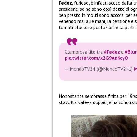
Fedez
, furioso, è infatti sceso dalla 
presidenti se ne sono così dette di og
ben presto in molti sono accorsi per s
venendo mai alle mani, la tensione è s
tornati alle loro postazioni e la partit
Clamorosa lite tra
#Fedez
e
#Blur
pic.twitter.com/x2G9AnKcy0
— MondoTV24 (@MondoTV241)
M
Nonostante sembrasse finita per i
Boo
stavolta valeva doppio, e ha conquistat