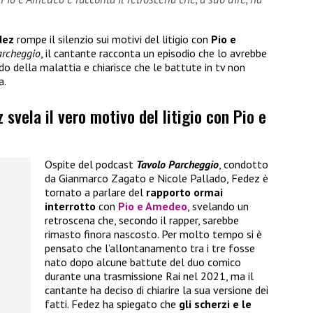
dez
rompe il silenzio sui motivi del litigio con
Pio e
archeggio
, il cantante racconta un episodio che lo avrebbe
o della malattia e chiarisce che le battute in tv non
a.
z svela il vero motivo del litigio con Pio e
Ospite del podcast
Tavolo Parcheggio
, condotto
da Gianmarco Zagato e Nicole Pallado, Fedez è
tornato a parlare del
rapporto ormai
interrotto
con
Pio e Amedeo
, svelando un
retroscena che, secondo il rapper, sarebbe
rimasto finora nascosto. Per molto tempo si è
pensato che l’allontanamento tra i tre fosse
nato dopo alcune battute del duo comico
durante una trasmissione Rai nel 2021, ma il
cantante ha deciso di chiarire la sua versione dei
fatti. Fedez ha spiegato che
gli scherzi e le