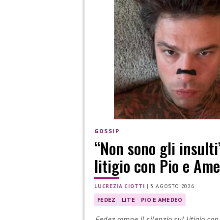
GOSSIP
“Non sono gli insulti
litigio con Pio e Am
LUCREZIA CIOTTI
|
3 AGOSTO 2026
FEDEZ
LITE
PIO E AMEDEO
Fedez rompe il silenzio sul litigio con