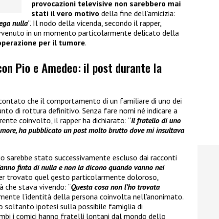
provocazioni televisive non sarebbero mai
stati il vero motivo
della fine dell’amicizia:
ega nulla
”. Il nodo della vicenda, secondo il rapper,
avvenuto in un momento particolarmente delicato della
’operazione per il tumore
.
 con Pio e Amedeo: il post durante la
contato che il comportamento di un familiare di uno dei
nto di rottura definitivo. Senza fare nomi né indicare a
rente coinvolto, il rapper ha dichiarato: “
Il fratello di uno
more, ha pubblicato un post molto brutto dove mi insultava
io sarebbe stato successivamente escluso dai racconti
anno finta di nulla e non la dicono quando vanno nei
aver trovato quel gesto particolarmente doloroso,
à che stava vivendo: “
Questa cosa non l’ho trovata
tamente l’identità della persona coinvolta nell’anonimato.
soltanto ipotesi sulla possibile famiglia di
bi i comici hanno fratelli lontani dal mondo dello