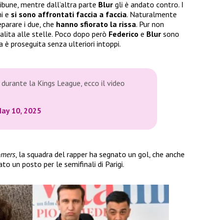
tribune, mentre dall’altra parte
Blur
gli è andato contro. I
ni e
si sono affrontati faccia a faccia
. Naturalmente
eparare i due, che
hanno sfiorato la rissa
. Pur non
alita alle stelle. Poco dopo però
Federico
e
Blur
sono
a è proseguita senza ulteriori intoppi.
durante la Kings League, ecco il video
ay 10, 2025
mers
, la squadra del rapper ha segnato un gol, che anche
o un posto per le semifinali di Parigi.