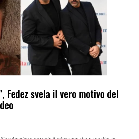
”, Fedez svela il vero motivo del
edeo
 Pio e Amedeo e racconta il retroscena che, a suo dire, ha