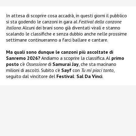
In attesa di scoprire cosa accadrà, in questi giorni il pubblico
si sta godendo le canzoni in gara al
Festival della canzone
italiana
. Alcuni dei brani sono già diventati virali e stanno
scalando le classifiche e senza dubbio anche nelle prossime
settimane continueranno a farci ballare e cantare.
Ma quali sono dunque le canzoni più ascoltate di
Sanremo 2026?
Andiamo a scoprire la classifica. Al
primo
posto
c’è
Ossessione
di
Samurai Jay
, che sta macinano
milioni di ascolti. Subito c’è
Sayf
con
Tu mi piaci tanto
,
seguito dal vincitore del
Festival
:
Sal Da Vinci
.