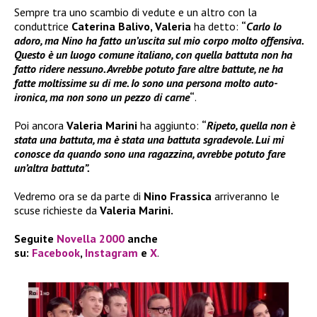
Sempre tra uno scambio di vedute e un altro con la
conduttrice
Caterina Balivo, Valeria
ha detto:
“
Carlo lo
adoro, ma Nino ha fatto un’uscita sul mio corpo molto offensiva.
Questo è un luogo comune italiano, con quella battuta non ha
fatto ridere nessuno. Avrebbe potuto fare altre battute, ne ha
fatte moltissime su di me. Io sono una persona molto auto-
ironica, ma non sono un pezzo di carne
“
.
Poi ancora
Valeria Marini
ha aggiunto:
“
Ripeto, quella non è
stata una battuta, ma è stata una battuta sgradevole. Lui mi
conosce da quando sono una ragazzina, avrebbe potuto fare
un’altra battuta”.
Vedremo ora se da parte di
Nino Frassica
arriveranno le
scuse richieste da
Valeria Marini.
Seguite
Novella 2000
anche
su:
Facebook
,
Instagram
e
X
.