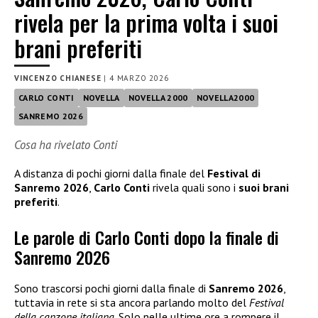
rivela per la prima volta i suoi
brani preferiti
VINCENZO CHIANESE
|
4 MARZO 2026
CARLO CONTI
NOVELLA
NOVELLA 2000
NOVELLA2000
SANREMO 2026
Cosa ha rivelato Conti
A distanza di pochi giorni dalla finale del
Festival di
Sanremo 2026
,
Carlo Conti
rivela quali sono i
suoi brani
preferiti
.
Le parole di Carlo Conti dopo la finale di
Sanremo 2026
Sono trascorsi pochi giorni dalla finale di
Sanremo 2026
,
tuttavia in rete si sta ancora parlando molto del
Festival
della canzone italiana
. Solo nelle ultime ore a rompere il