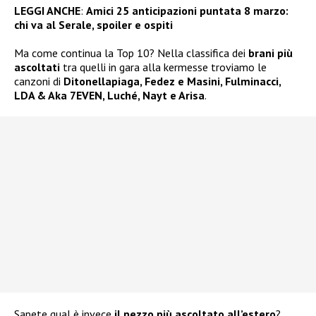
LEGGI ANCHE
:
Amici 25 anticipazioni puntata 8 marzo:
chi va al Serale, spoiler e ospiti
Ma come continua la Top 10? Nella classifica dei
brani più
ascoltati
tra quelli in gara alla kermesse troviamo le
canzoni di
Ditonellapiaga, Fedez e Masini, Fulminacci,
LDA & Aka 7EVEN, Luché, Nayt e Arisa
.
Sapete qual è invece
il pezzo più ascoltato all’estero
?