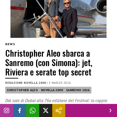
NEWS
Christopher Aleo sbarca a
Sanremo (con Simona): jet,
Riviera e serate top secret
REDAZIONE NOVELLA 2000
|
3 MARZO 2026
CHRISTOPHER ALEO
NOVELLA 2000
SANREMO 2026
Dal sole di Dubai alla 76a edizione del Festival: la coppia
più glamour tra finanza e moda arriva in Riviera
Dal sole di Dubai ai riflettori dell’
Ariston
.
Christopher Aleo
è