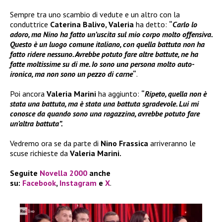
Sempre tra uno scambio di vedute e un altro con la
conduttrice
Caterina Balivo, Valeria
ha detto:
“
Carlo lo
adoro, ma Nino ha fatto un’uscita sul mio corpo molto offensiva.
Questo è un luogo comune italiano, con quella battuta non ha
fatto ridere nessuno. Avrebbe potuto fare altre battute, ne ha
fatte moltissime su di me. Io sono una persona molto auto-
ironica, ma non sono un pezzo di carne
“
.
Poi ancora
Valeria Marini
ha aggiunto:
“
Ripeto, quella non è
stata una battuta, ma è stata una battuta sgradevole. Lui mi
conosce da quando sono una ragazzina, avrebbe potuto fare
un’altra battuta”.
Vedremo ora se da parte di
Nino Frassica
arriveranno le
scuse richieste da
Valeria Marini.
Seguite
Novella 2000
anche
su:
Facebook
,
Instagram
e
X
.