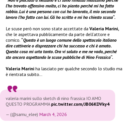
“
Non è piaciuto a nessuno e ci sono rimasta malissimo perché
l’ho trovato offensivo molto, ci ho pianto perché mi ha fatto
rabbia. Lui è una persona con cui ho lavorato, il mio secondo
lavoro l’ho fatto con lui. Gli ho scritto e mi ha chiesto scusa
“.
Le scuse però non sono state accettate da
Valeria Marini,
che le aspettava pubblicamente da parte dell’attore e
comico.
“
Questo è un luogo comune dello spettacolo italiano
dire cattiverie o disprezzare chi ha successo e chi è amato.
Questa cosa mi urta tanto. Ora vi saluto e me ne vado, perché
sto ancora aspettando le scuse pubbliche di Nino Frassica
“.
Valeria Marini
ha lasciato per qualche secondo lo studio ma
è rientrata subito…
valeria marini sullo sketch di nino frassica IO AMO
QUESTO PROGRAMMA
pic.twitter.com/JB06KDVky4
— (@samu_elee)
March 4, 2026