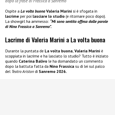
dopo la frase di Frassica a Sanremo
Ospite a
La volta buona
Valeria Marini
si è sfogata in
lacrime
per poi
lasciare lo studio
(e ritornare poco dopo).
La showgirl ha ammesso:
“Mi sono sentita offesa dalle parole
di Nino Frassica a Sanremo”.
Lacrime di Valeria Marini a La volta buona
Durante la puntata de
La volta buona
,
Valeria Marini
è
scoppiata in lacrime e ha lasciato lo studio? Tutto è iniziato
quando
Caterina Balivo
le ha domandato un commento
dopo la battuta fatta da
Nino Frassica
su di lei sul palco
del
Teatro Ariston
di
Sanremo 2026.