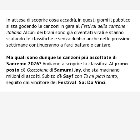
In attesa di scoprire cosa accadrà, in questi giorni il pubblico
si sta godendo le canzoni in gara al
Festival della canzone
italiana
. Alcuni dei brani sono già diventati virali e stanno
scalando le classifiche e senza dubbio anche nelle prossime
settimane continueranno a farci ballare e cantare.
Ma quali sono dunque le canzoni più ascoltate di
Sanremo 2026?
Andiamo a scoprire la classifica. Al
primo
posto
c’è
Ossessione
di
Samurai Jay
, che sta macinano
milioni di ascolti. Subito c’è
Sayf
con
Tu mi piaci tanto
,
seguito dal vincitore del
Festival
:
Sal Da Vinci
.