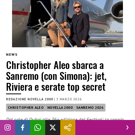
NEWS
Christopher Aleo sbarca a
Sanremo (con Simona): jet,
Riviera e serate top secret
REDAZIONE NOVELLA 2000
|
3 MARZO 2026
CHRISTOPHER ALEO
NOVELLA 2000
SANREMO 2026
Dal sole di Dubai alla 76a edizione del Festival: la coppia
più glamour tra finanza e moda arriva in Riviera