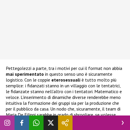
Pettegolezzi a parte, tra i motivi per cui il format non abbia
mai
sperimentato
in questo senso uno è sicuramente
logistico. Con le coppie
eterosessuali
è tutto molto più
semplice: i fidanzati stanno in un villaggio con le tentatrici,
le fidanzate stanno nell’altro con i tentatori. Matematico e
veloce. L’inserimento di dinamiche diverse renderebbe meno
intuitiva la formazione dei gruppi sia per la produzione che
per il pubblico da casa. Un nodo che, sicuramente, il team di
Maria De Filippi sarebbe in grado di sbrogliare, se volesse.
D’altronde in passato è stato declinato in chiave LGBTQIA+
anche il trono di
Uomini e Donne
.