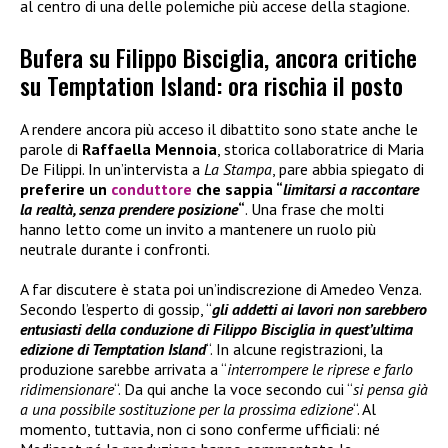
al centro di una delle polemiche più accese della stagione.
Bufera su Filippo Bisciglia, ancora critiche
su Temptation Island: ora rischia il posto
A rendere ancora più acceso il dibattito sono state anche le
parole di
Raffaella Mennoia
, storica collaboratrice di Maria
De Filippi. In un’intervista a
La Stampa
, pare abbia spiegato di
preferire un
conduttore
che sappia “
limitarsi a raccontare
la realtà, senza prendere posizione
“
. Una frase che molti
hanno letto come un invito a mantenere un ruolo più
neutrale durante i confronti.
A far discutere è stata poi un’indiscrezione di Amedeo Venza.
Secondo l’esperto di gossip, “
gli addetti ai lavori non sarebbero
entusiasti della conduzione di Filippo Bisciglia in quest’ultima
edizione di Temptation Island
“. In alcune registrazioni, la
produzione sarebbe arrivata a “
interrompere le riprese e farlo
ridimensionare
“. Da qui anche la voce secondo cui “
si pensa già
a una possibile sostituzione per la prossima edizione
“. Al
momento, tuttavia, non ci sono conferme ufficiali: né