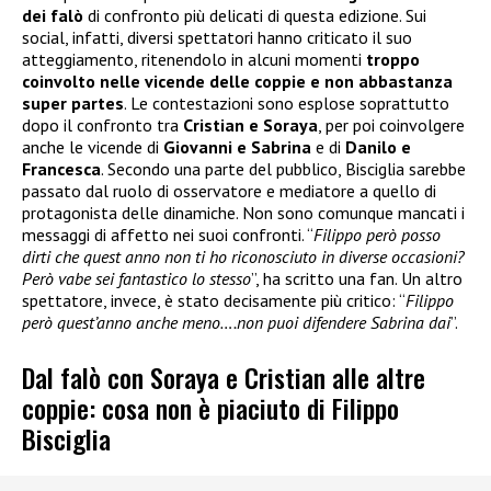
dei falò
di confronto più delicati di questa edizione. Sui
social, infatti, diversi spettatori hanno criticato il suo
atteggiamento, ritenendolo in alcuni momenti
troppo
coinvolto nelle vicende delle coppie e non abbastanza
super partes
. Le contestazioni sono esplose soprattutto
dopo il confronto tra
Cristian e Soraya
, per poi coinvolgere
anche le vicende di
Giovanni e Sabrina
e di
Danilo e
Francesca
. Secondo una parte del pubblico, Bisciglia sarebbe
passato dal ruolo di osservatore e mediatore a quello di
protagonista delle dinamiche. Non sono comunque mancati i
messaggi di affetto nei suoi confronti. “
Filippo però posso
dirti che quest anno non ti ho riconosciuto in diverse occasioni?
Però vabe sei fantastico lo stesso
”, ha scritto una fan. Un altro
spettatore, invece, è stato decisamente più critico: “
Filippo
però quest’anno anche meno….non puoi difendere Sabrina dai
”.
Dal falò con Soraya e Cristian alle altre
coppie: cosa non è piaciuto di Filippo
Bisciglia