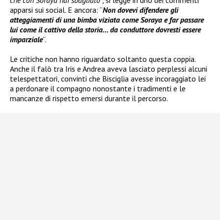
che con Soraya hai sbagliato
”, si legge in uno dei commenti
apparsi sui social. E ancora: “
Non dovevi difendere gli
atteggiamenti di una bimba viziata come Soraya e far passare
lui come il cattivo della storia… da conduttore dovresti essere
imparziale
”.
Le critiche non hanno riguardato soltanto questa coppia.
Anche il falò tra Iris e Andrea aveva lasciato perplessi alcuni
telespettatori, convinti che Bisciglia avesse incoraggiato lei
a perdonare il compagno nonostante i tradimenti e le
mancanze di rispetto emersi durante il percorso.