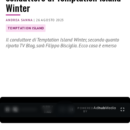
Winter
ANDREA SANNA
|
26 AGOSTO 2023
TEMPTATION ISLAND
Il conduttore di Temptation Island Winter, secondo quanto
riporta TV Blog, sarà Filippo Bisciglia. Ecco cosa è emerso
0:30 /
Ad
hub
Media
POWERED
1
/
2
1:40
BY