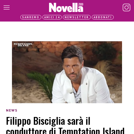
SANREMO
AMICI 24
NEWSLETTER
ABBONATI
NEWS
Filippo Bisciglia sarà il
conduttore di Temptation Island