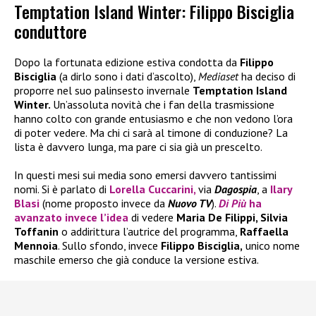
Temptation Island Winter: Filippo Bisciglia
conduttore
Dopo la fortunata edizione estiva condotta da
Filippo
Bisciglia
(a dirlo sono i dati d’ascolto),
Mediaset
ha deciso di
proporre nel suo palinsesto invernale
Temptation Island
Winter.
Un’assoluta novità che i fan della trasmissione
hanno colto con grande entusiasmo e che non vedono l’ora
di poter vedere. Ma chi ci sarà al timone di conduzione? La
lista è davvero lunga, ma pare ci sia già un prescelto.
In questi mesi sui media sono emersi davvero tantissimi
nomi. Si è parlato di
Lorella Cuccarini,
via
Dagospia
, a
Ilary
Blasi
(nome proposto invece da
Nuovo TV
).
Di Più
ha
avanzato invece l’idea
di vedere
Maria De Filippi, Silvia
Toffanin
o addirittura l’autrice del programma,
Raffaella
Mennoia
. Sullo sfondo, invece
Filippo Bisciglia,
unico nome
maschile emerso che già conduce la versione estiva.