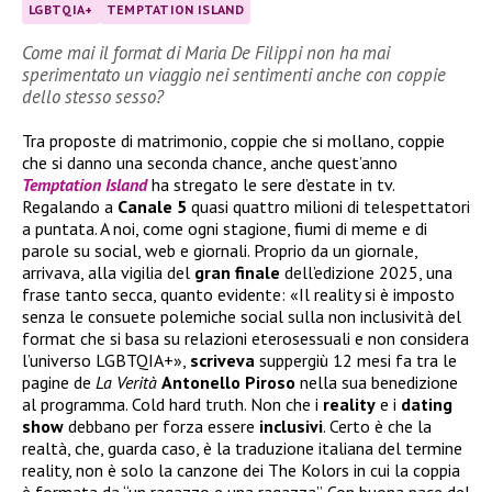
LGBTQIA+
TEMPTATION ISLAND
Come mai il format di Maria De Filippi non ha mai
sperimentato un viaggio nei sentimenti anche con coppie
dello stesso sesso?
Tra proposte di matrimonio, coppie che si mollano, coppie
che si danno una seconda chance, anche quest’anno
Temptation Island
ha stregato le sere d’estate in tv.
Regalando a
Canale 5
quasi quattro milioni di telespettatori
a puntata. A noi, come ogni stagione, fiumi di meme e di
parole su social, web e giornali. Proprio da un giornale,
arrivava, alla vigilia del
gran
finale
dell’edizione 2025, una
frase tanto secca, quanto evidente: «Il reality si è imposto
senza le consuete polemiche social sulla non inclusività del
format che si basa su relazioni eterosessuali e non considera
l’universo LGBTQIA+»,
scriveva
suppergiù 12 mesi fa tra le
pagine de
La Verità
Antonello
Piroso
nella sua benedizione
al programma. Cold hard truth. Non che i
reality
e i
dating
show
debbano per forza essere
inclusivi
. Certo è che la
realtà, che, guarda caso, è la traduzione italiana del termine
reality, non è solo la canzone dei The Kolors in cui la coppia