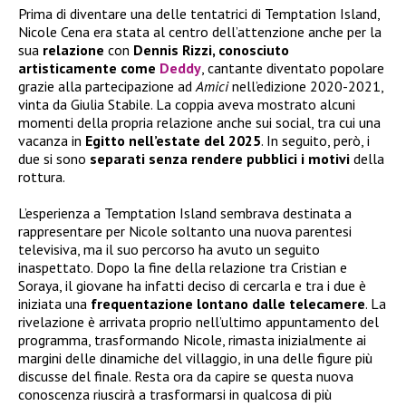
Prima di diventare una delle tentatrici di Temptation Island,
Nicole Cena era stata al centro dell’attenzione anche per la
sua
relazione
con
Dennis Rizzi, conosciuto
artisticamente come
Deddy
, cantante diventato popolare
grazie alla partecipazione ad
Amici
nell’edizione 2020-2021,
vinta da Giulia Stabile. La coppia aveva mostrato alcuni
momenti della propria relazione anche sui social, tra cui una
vacanza in
Egitto nell’estate del 2025
. In seguito, però, i
due si sono
separati senza rendere pubblici i motivi
della
rottura.
L’esperienza a Temptation Island sembrava destinata a
rappresentare per Nicole soltanto una nuova parentesi
televisiva, ma il suo percorso ha avuto un seguito
inaspettato. Dopo la fine della relazione tra Cristian e
Soraya, il giovane ha infatti deciso di cercarla e tra i due è
iniziata una
frequentazione lontano dalle telecamere
. La
rivelazione è arrivata proprio nell’ultimo appuntamento del
programma, trasformando Nicole, rimasta inizialmente ai
margini delle dinamiche del villaggio, in una delle figure più
discusse del finale. Resta ora da capire se questa nuova
conoscenza riuscirà a trasformarsi in qualcosa di più