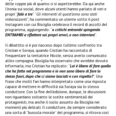
delle coppie più di quanto ci si aspetterebbe. Da qui anche
l’ironia sui social, dove alcuni utenti hanno parlato di veri e
propri “
falò a tre
”. “
Gli interventi di quest’anno sono stati
imbarazzanti
”, ha commentato un utente sotto il post
Instagram con cui Bisciglia celebrava il record di ascolti del
programma, aggiungendo: “
o critichi entrambi spingendo
ENTRAMBI a riflettere sui propri errori, o non intervieni
”.
Il dibattito si è poi riacceso dopo l’ultimo confronto tra
Cristian e Soraya, quando Cristian ha raccontato di
frequentare la tentatrice Nicole, senza averlo comunicato
all’ex compagna. Bisciglia ha osservato che avrebbe dovuto
informarla, ma Cristian ha replicato: “
Lei è libera di fare quello
che ha fatto nel programma e io non sono libero di fare lo
stesso fuori, dopo che ci siamo lasciati e con rispetto?
”. Una
frase che molti fan hanno interpretato come una risposta
capace di mettere in difficoltà sia Soraya sia lo stesso
conduttore. Con la fine dell’edizione, dunque, le discussioni
non riguardano soltanto le scelte sentimentali dei
protagonisti, ma anche il ruolo assunto da Bisciglia nei
momenti più delicati. Il conduttore, da sempre considerato
una sorta di “bussola morale” del programma, si ritrova così