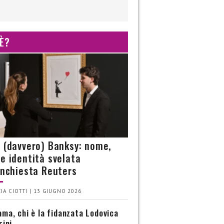
 È?
è (davvero) Banksy: nome,
 e identità svelata
’inchiesta Reuters
IA CIOTTI | 13 GIUGNO 2026
ma, chi è la fidanzata Lodovica
rini