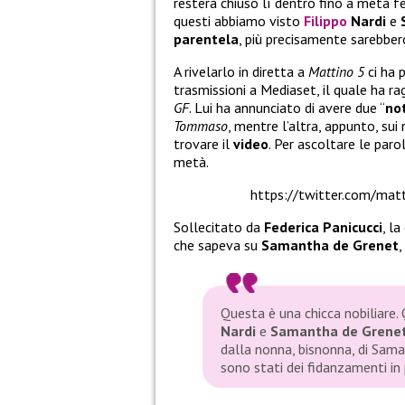
resterà chiuso lì dentro fino a metà fe
questi abbiamo visto
Filippo
Nardi
e
parentela
, più precisamente sarebbe
A rivelarlo in diretta a
Mattino 5
ci ha 
trasmissioni a Mediaset, il quale ha ra
GF
. Lui ha annunciato di avere due “
no
Tommaso
, mentre l’altra, appunto, sui 
trovare il
video
. Per ascoltare le paro
metà.
https://twitter.com/m
Sollecitato da
Federica Panicucci
, l
che sapeva su
Samantha de Grenet
,
Questa è una chicca nobiliare. 
Nardi
e
Samantha de
Grene
dalla nonna, bisnonna, di Saman
sono stati dei fidanzamenti in 