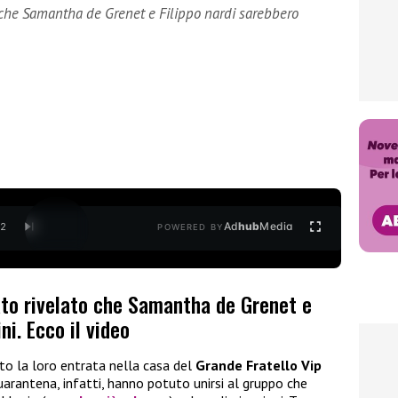
to che Samantha de Grenet e Filippo nardi sarebbero
Ad
hub
Media
/
2
POWERED BY
tato rivelato che Samantha de Grenet e
ni. Ecco il video
tto la loro entrata nella casa del
Grande Fratello Vip
uarantena, infatti, hanno potuto unirsi al gruppo che