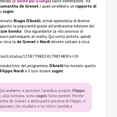
bbraio (
o anche più a lungo
) salvo eliminazioni. Tra
Samantha de
Grenet
, i quali avrebbero un
rapporto di
ro
cugini
.
pensato
Biagio D’Anelli
, ormai opinionista di diverse
ggiunto la popolarità grazie all’undicesima edizione del
tizie bomba
“. Una riguardante la
vita amorosa di
nuovi partecipanti al reality. Qui sotto potete, quindi,
le circa la
de
Grenet
e
Nardi
dovete saltare a circa
attino5/status/1338779802417983489?s=20
a conduttrice del programma,
D’Anelli
ha rivelato quello
Filippo Nardi
e il loro essere
cugini
:
Qui andiamo a spulciare l’araldica, proprio.
Filippo
t
, alla lontana, sono
cugini
. Sono parenti. Perché
tha de Grenet e dalla parte paterna di Filippo, ci
passato. Ho studiato e ho letto l’araldica.