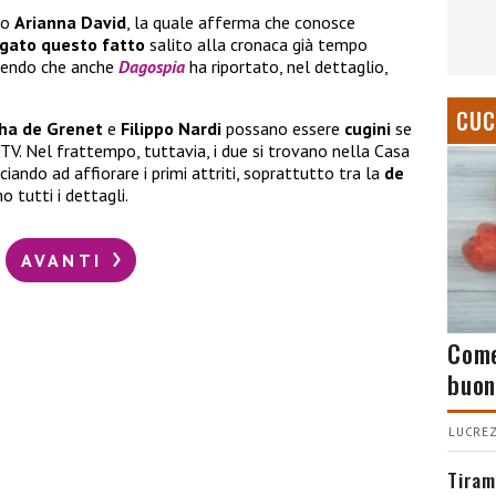
mo
Arianna David
, la quale afferma che conosce
gato questo fatto
salito alla cronaca già tempo
enendo che anche
Dagospia
ha riportato, nel dettaglio,
CUC
ha de Grenet
e
Filippo Nardi
possano essere
cugini
se
V. Nel frattempo, tuttavia, i due si trovano nella Casa
ciando ad affiorare i primi attriti, soprattutto tra la
de
o tutti i dettagli.
AVANTI
Come
buon
LUCREZ
Tiram