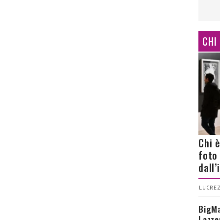
CHI
Chi 
foto
dall
LUCREZ
BigMa
Lazze