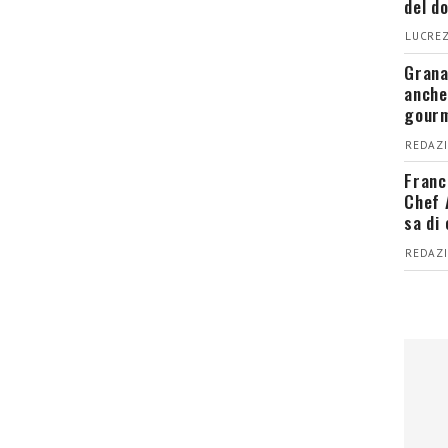
del d
LUCREZ
Grana
anche
gour
REDAZI
Franc
Chef 
sa di
REDAZI