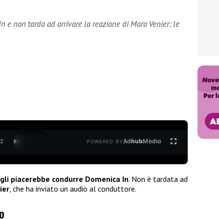
 e non tarda ad arrivare la reazione di Mara Venier: le
Ad
hub
Media
/
2
POWERED BY
gli piacerebbe condurre Domenica In
. Non è tardata ad
ier
, che ha inviato un audio al conduttore.
o