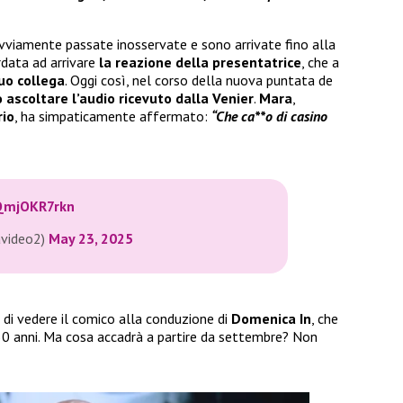
viamente passate inosservate e sono arrivate fino alla
rdata ad arrivare
la reazione della presentatrice
, che a
suo collega
. Oggi così, nel corso della nuova puntata de
 ascoltare l’audio ricevuto dalla Venier
.
Mara
,
rio
, ha simpaticamente affermato:
“Che ca**o di casino
/QmjOKR7rkn
avideo2)
May 23, 2025
o di vedere il comico alla conduzione di
Domenica In
, che
50 anni. Ma cosa accadrà a partire da settembre? Non