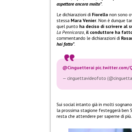
aspettare ancora molto”
.
Le dichiarazioni di
Fiorello
non sono ov
stessa
Mara Venier
. Non è dunque ta
quel punto
ha deciso di scrivere al 
La Pennicanza
,
il conduttore ha fatto
commentando le dichiarazioni di
Rosa
hai fatto”
.
@Cinguetterai
pic.twitter.com
— cinguettavideofoto (@cinguett
Sui social intanto già in molti sognan
la prossima stagione festeggerà ben 
resta che attendere per saperne di più.