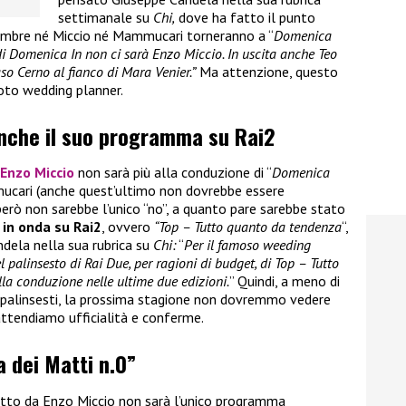
settimanale su
Chi,
dove ha fatto il punto
tembre né Miccio né Mammucari torneranno a “
Domenica
i Domenica In non ci sarà Enzo Miccio. In uscita anche Teo
 Cerno al fianco di Mara Venier.”
Ma attenzione, questo
noto wedding planner.
anche il suo programma su Rai2
Enzo Miccio
non sarà più alla conduzione di “
Domenica
ucari (anche quest’ultimo non dovrebbe essere
però non sarebbe l’unico “no”, a quanto pare sarebbe stato
in onda su Rai2
, ovvero
“Top – Tutto quanto da tendenza
“,
dela nella sua rubrica su
Chi:
“
Per il famoso weeding
 palinsesto di Rai Due, per ragioni di budget, di Top – Tutto
lla conduzione nelle ultime due edizioni.
” Quindi, a meno di
 palinsesti, la prossima stagione non dovremmo vedere
ttendiamo ufficialità e conferme.
a dei Matti n.0”
tto da Enzo Miccio non sarà l’unico programma