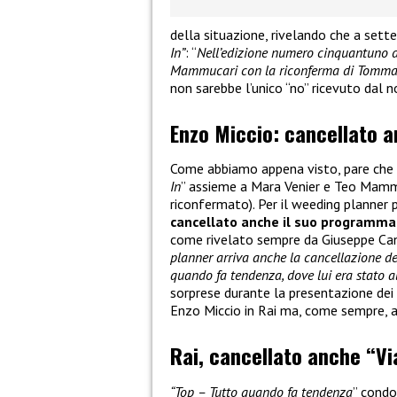
della situazione, rivelando che a set
In”
: “
Nell’edizione numero cinquantuno d
Mammucari con la riconferma di Tommaso
non sarebbe l’unico “no” ricevuto dal 
Enzo Miccio: cancellato 
Come abbiamo appena visto, pare che
In
” assieme a Mara Venier e Teo Mamm
riconfermato). Per il weeding planner 
cancellato anche il suo programma 
come rivelato sempre da Giuseppe Can
planner arriva anche la cancellazione del
quando fa tendenza, dove lui era stato a
sorprese durante la presentazione dei
Enzo Miccio in Rai ma, come sempre, a
Rai, cancellato anche “Vi
“Top – Tutto quando fa tendenza
” condo