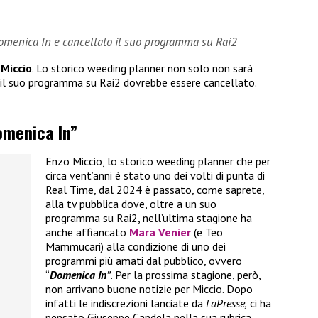
Domenica In e cancellato il suo programma su Rai2
 Miccio
. Lo storico weeding planner non solo non sarà
il suo programma su Rai2 dovrebbe essere cancellato.
omenica In”
Enzo Miccio, lo storico weeding planner che per
circa vent’anni è stato uno dei volti di punta di
Real Time, dal 2024 è passato, come saprete,
alla tv pubblica dove, oltre a un suo
programma su Rai2, nell’ultima stagione ha
anche affiancato
Mara Venier
(e Teo
Mammucari) alla condizione di uno dei
programmi più amati dal pubblico, ovvero
“
Domenica In”
. Per la prossima stagione, però,
non arrivano buone notizie per Miccio. Dopo
infatti le indiscrezioni lanciate da
LaPresse,
ci ha
pensato Giuseppe Candela nella sua rubrica