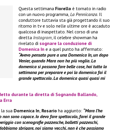
Questa settimana
Fiorello
è tornato in radio
con un nuovo programma,
La Pennicanza
. Il
conduttore tuttavia sta già progettando il suo
ritorno in tv e solo nelle ultime ore è accaduto
qualcosa di inaspettato. Nel corso di una
diretta
Instagram
, il celebre showman ha
rivelato di
sognare la conduzione di
Domenica In
e a quel punto ha affermato:
“Avevo pensato pure a una Domenica In, un dopo
Venier, quando Mara non ha più voglia. La
domenica si possono fare belle cose, hai tutta la
settimana per preparare e poi la domenica fai il
grande spettacolo. La domenica quasi quasi mi
udetto durante la diretta di Sognando Ballando,
a Erra
 la sua
Domenica In
,
Rosario
ha aggiunto:
“Mara l’ha
io non sono capace. Io devo fare spettacolo, farei il grande
riggio con scenografie pazzesche, balletti pazzeschi,
Ci dobbiamo sbrigare, noi siamo vecchi, non è che possiamo