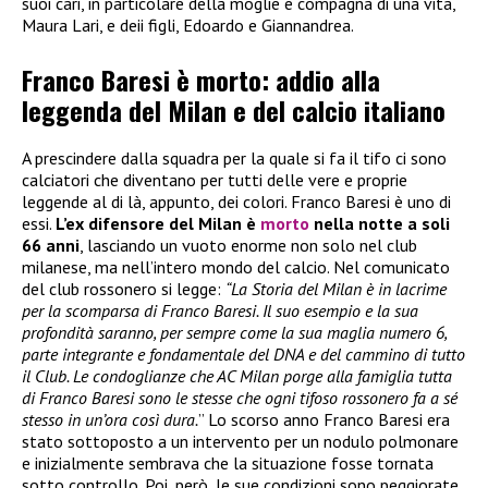
suoi cari, in particolare della moglie e compagna di una vita,
Maura Lari, e deii figli, Edoardo e Giannandrea.
Franco Baresi è morto: addio alla
leggenda del Milan e del calcio italiano
A prescindere dalla squadra per la quale si fa il tifo ci sono
calciatori che diventano per tutti delle vere e proprie
leggende al di là, appunto, dei colori. Franco Baresi è uno di
essi.
L’ex difensore del Milan è
morto
nella notte a soli
66 anni
, lasciando un vuoto enorme non solo nel club
milanese, ma nell’intero mondo del calcio. Nel comunicato
del club rossonero si legge:
“La Storia del Milan è in lacrime
per la scomparsa di Franco Baresi. Il suo esempio e la sua
profondità saranno, per sempre come la sua maglia numero 6,
parte integrante e fondamentale del DNA e del cammino di tutto
il Club. Le condoglianze che AC Milan porge alla famiglia tutta
di Franco Baresi sono le stesse che ogni tifoso rossonero fa a sé
stesso in un’ora così dura.
” Lo scorso anno Franco Baresi era
stato sottoposto a un intervento per un nodulo polmonare
e inizialmente sembrava che la situazione fosse tornata
sotto controllo. Poi, però, le sue condizioni sono peggiorate