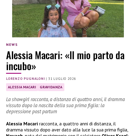
NEWS
Alessia Macari: «Il mio parto da
incubo»
LORENZO PUGNALONI
|
31 LUGLIO 2026
ALESSIA MACARI
GRAVIDANZA
La showgirl racconta, a distanza di quattro anni, il dramma
vissuto dopo la nascita della sua prima figlia: la
depressione post partum
Alessia Macari
racconta, a quattro anni di distanza, il
dramma vissuto dopo aver dato alla luce la sua prima figlia,
Nevaeh
, nata dal matrimonio con il calciatore
Oliver Kragl
: