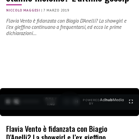
NICCOLO MAGGESI
|
7 MARZO 2019
Flavia Vento è fidanzata con Biagio D’Anelli? La showgirl e
l’ex gieffino continuano a frequentarsi, ed ecco le prime
dichiarazioni…
0:15 /
Ad
hub
Media
POWERED
1
/
2
1:40
BY
Flavia Vento è fidanzata con Biagio
D’Anelli? La showgirl e l’ex gieffino