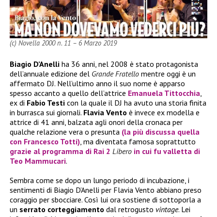
(c) Novella 2000 n. 11 – 6 Marzo 2019
Biagio D’Anelli
ha 36 anni, nel 2008 è stato protagonista
dell’annuale edizione del
Grande Fratello
mentre oggi è un
affermato DJ. Nell’ultimo anno il suo nome è apparso
spesso accanto a quello dell’attrice
Emanuela Tittocchia
,
ex di
Fabio Testi
con la quale il DJ ha avuto una storia finita
in burrasca sui giornali.
Flavia Vento
è invece ex modella e
attrice di 41 anni, balzata agli onori della cronaca per
qualche relazione vera o presunta
(la più discussa quella
con
Francesco Totti
)
, ma diventata famosa soprattutto
grazie al programma di Rai 2
Libero
in cui fu valletta di
Teo Mammucari
.
Sembra come se dopo un lungo periodo di incubazione, i
sentimenti di Biagio D’Anelli per Flavia Vento abbiano preso
coraggio per sbocciare. Così lui ora sostiene di sottoporla a
un
serrato corteggiamento
dal retrogusto
vintage
. Lei