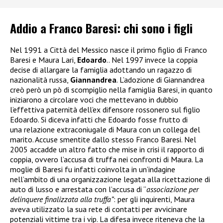
Addio a Franco Baresi: chi sono i figli
Nel 1991 a Città del Messico nasce il primo figlio di Franco
Baresi e Maura Lari,
Edoardo
.. Nel 1997 invece la coppia
decise di allargare la famiglia adottando un ragazzo di
nazionalità russa,
Giannandrea
. L’adozione di Giannandrea
creò però un pò di scompiglio nella famiglia Baresi, in quanto
iniziarono a circolare voci che mettevano in dubbio
l’effettiva paternità dell’ex difensore rossonero sul figlio
Edoardo. Si diceva infatti che Edoardo fosse frutto di
una relazione extraconiugale di Maura con un collega del
marito. Accuse smentite dallo stesso Franco Baresi. Nel
2005 accadde un altro fatto che mise in crisi il rapporto di
coppia, ovvero l’accusa di truffa nei confronti di Maura. La
moglie di Baresi fu infatti coinvolta in un’indagine
nell’ambito di una organizzazione legata alla ricettazione di
auto di lusso e arrestata
con l’accusa di “
associazione per
delinquere finalizzata alla truffa”
: per gli inquirenti, Maura
aveva utilizzato la sua rete di contatti per avvicinare
potenziali vittime tra i vip. La difesa invece riteneva che la