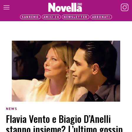
SANREMO
AMICI 24
NEWSLETTER
ABBONATI
NEWS
Flavia Vento e Biagio D’Anelli
stanno insieme? L’ultimo gossip