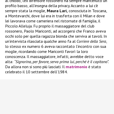
al chiodo, l’ex difensore rossonero ha sempre mantenuto un
profilo basso, all’insegna della privacy. Accanto a lui c’è
sempre stata la moglie,
Maura Lari,
conosciuta in Toscana,
a Montevarchi, dove lui era in trasferta con il Milan e dove
lei lavorava come cameriera nel ristornate di famiglia, il
Piccolo Alleluja. Fu proprio il massaggiatore del club
rossonero, Paolo Mariconti, ad accorgersi che Franco aveva
occhi solo per quella ragazza bionda che serviva ai tavoli. In
un’intervista rilasciata qualche anno fa al
Corriere della Sera
,
lo stesso ex numero 6 aveva raccontato l’incontro con sua
moglie, ricordando come Mariconti favorì la loro
conoscenza. Il massaggiatore, infatti, avrebbe detto voce
alta:
“Signorina, per favore, serva prima lui, perché è il capitano”.
Da allora non si sono più lasciati. Il
matrimonio
è stato
celebrato il 10 settembre dell’1984.