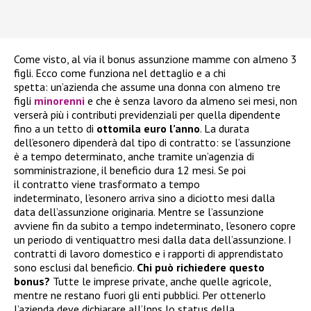
Come visto, al via il bonus assunzione mamme con almeno 3
figli. Ecco come funziona nel dettaglio e a chi
spetta: un’azienda che assume una donna con almeno tre
figli
minorenni
e che è senza lavoro da almeno sei mesi, non
verserà più i contributi previdenziali per quella dipendente
fino a un tetto di
ottomila euro l’anno
. La durata
dell’esonero dipenderà dal tipo di contratto: se l’assunzione
è a tempo determinato, anche tramite un’agenzia di
somministrazione, il beneficio dura 12 mesi. Se poi
il contratto viene trasformato a tempo
indeterminato, l’esonero arriva sino a diciotto mesi dalla
data dell’assunzione originaria. Mentre se l’assunzione
avviene fin da subito a tempo indeterminato, l’esonero copre
un periodo di ventiquattro mesi dalla data dell’assunzione. I
contratti di lavoro domestico e i rapporti di apprendistato
sono esclusi dal beneficio.
Chi può richiedere questo
bonus?
Tutte le imprese private, anche quelle agricole,
mentre ne restano fuori gli enti pubblici. Per ottenerlo
l’azienda deve dichiarare all’Inps lo status della