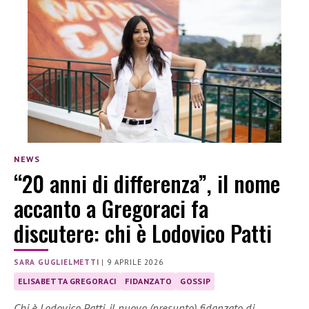
NEWS
“20 anni di differenza”, il nome
accanto a Gregoraci fa
discutere: chi è Lodovico Patti
SARA GUGLIELMETTI
|
9 APRILE 2026
ELISABETTA GREGORACI
FIDANZATO
GOSSIP
Chi è Lodovico Patti, il nuovo (presunto) fidanzato di