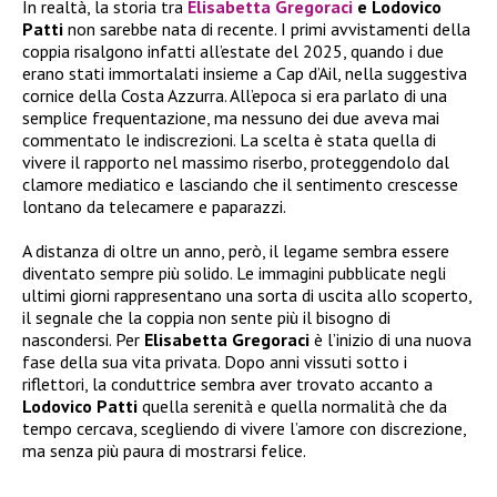
In realtà, la storia tra
Elisabetta Gregoraci
e Lodovico
Patti
non sarebbe nata di recente. I primi avvistamenti della
coppia risalgono infatti all’estate del 2025, quando i due
erano stati immortalati insieme a Cap d’Ail, nella suggestiva
cornice della Costa Azzurra. All’epoca si era parlato di una
semplice frequentazione, ma nessuno dei due aveva mai
commentato le indiscrezioni. La scelta è stata quella di
vivere il rapporto nel massimo riserbo, proteggendolo dal
clamore mediatico e lasciando che il sentimento crescesse
lontano da telecamere e paparazzi.
A distanza di oltre un anno, però, il legame sembra essere
diventato sempre più solido. Le immagini pubblicate negli
ultimi giorni rappresentano una sorta di uscita allo scoperto,
il segnale che la coppia non sente più il bisogno di
nascondersi. Per
Elisabetta Gregoraci
è l’inizio di una nuova
fase della sua vita privata. Dopo anni vissuti sotto i
riflettori, la conduttrice sembra aver trovato accanto a
Lodovico Patti
quella serenità e quella normalità che da
tempo cercava, scegliendo di vivere l’amore con discrezione,
ma senza più paura di mostrarsi felice.