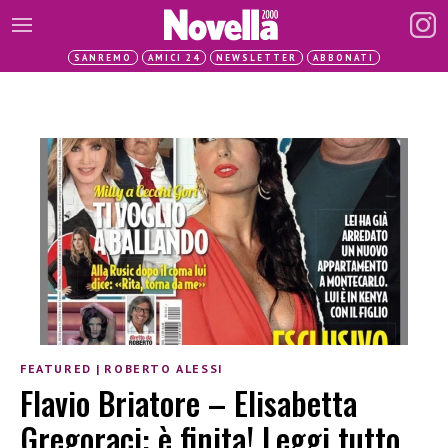
SANREMO
AMICI 24
NEWSLETTER
ABBONATI
FEATURED
|
ROBERTO ALESSI
Flavio Briatore – Elisabetta
Gregoraci: è finita! Leggi tutto