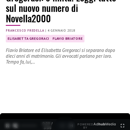
sul nuovo numero di
Novella2000
FRANCESCO FREDELLA
|
4 GENNAIO 2018
ELISABETTA GREGORACI
FLAVIO BRIATORE
Flavio Briatore ed Elisabetta Gregoraci si separano dopo
dieci anni di matrimonio. Gli avvocati parlano per loro.
Tempo fa, lui,…
0:30 /
Ad
hub
Media
POWERED
1
/
2
3:35
BY