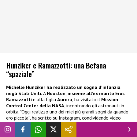
Hunziker e Ramazzotti: una Befana
“spaziale”
Michelle Hunziker ha realizzato un sogno d’infanzia
negli Stati Uniti.
A
Houston, insieme all’ex marito Eros
Ramazzotti
e alla figlia
Aurora
, ha visitato il
Mission
Control Center della NASA
, incontrando gli astronauti in
orbita. “Oggi realizzo uno dei miei più grandi sogni da quando
ero piccola”, ha scritto su Instagram, condividendo video
esclusivi di un tour privato che ha incantato quasi 6 milioni di
follower.