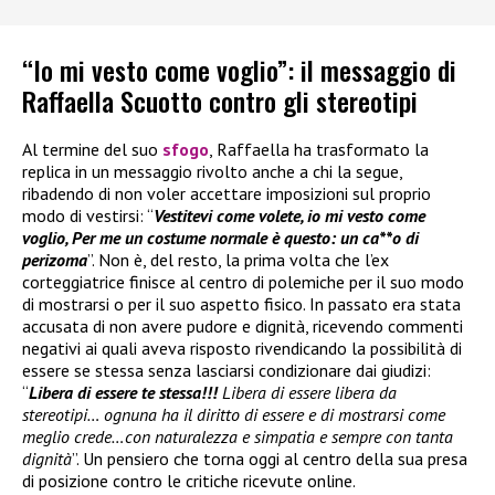
“Io mi vesto come voglio”: il messaggio di
Raffaella Scuotto contro gli stereotipi
Al termine del suo
sfogo
, Raffaella ha trasformato la
replica in un messaggio rivolto anche a chi la segue,
ribadendo di non voler accettare imposizioni sul proprio
modo di vestirsi: “
Vestitevi come volete, io mi vesto come
voglio, Per me un costume normale è questo: un ca**o di
perizoma
”. Non è, del resto, la prima volta che l’ex
corteggiatrice finisce al centro di polemiche per il suo modo
di mostrarsi o per il suo aspetto fisico. In passato era stata
accusata di non avere pudore e dignità, ricevendo commenti
negativi ai quali aveva risposto rivendicando la possibilità di
essere se stessa senza lasciarsi condizionare dai giudizi:
“
Libera di essere te stessa!!!
Libera di essere libera da
stereotipi… ognuna ha il diritto di essere e di mostrarsi come
meglio crede…con naturalezza e simpatia e sempre con tanta
dignità
”. Un pensiero che torna oggi al centro della sua presa
di posizione contro le critiche ricevute online.