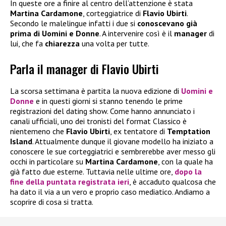
In queste ore a finire al centro dell’attenzione è stata
Martina Cardamone
, corteggiatrice di
Flavio Ubirti
.
Secondo le malelingue infatti i due si
conoscevano già
prima di Uomini e Donne
. A intervenire così è il
manager
di
lui, che fa
chiarezza
una volta per tutte.
Parla il manager di Flavio Ubirti
La scorsa settimana è partita la nuova edizione di
Uomini e
Donne
e in questi giorni si stanno tenendo le prime
registrazioni del dating show. Come hanno annunciato i
canali ufficiali, uno dei tronisti del format Classico è
nientemeno che
Flavio Ubirti
, ex tentatore di
Temptation
Island
. Attualmente dunque il giovane modello ha iniziato a
conoscere le sue corteggiatrici e sembrerebbe aver messo gli
occhi in particolare su
Martina Cardamone
, con la quale ha
già fatto due esterne. Tuttavia nelle ultime ore,
dopo la
fine della puntata registrata ieri
, è accaduto qualcosa che
ha dato il via a un vero e proprio caso mediatico. Andiamo a
scoprire di cosa si tratta.