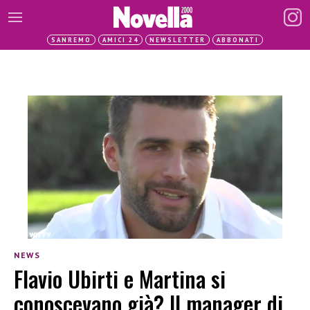
SANREMO
AMICI 24
NEWSLETTER
ABBONATI
NEWS
Flavio Ubirti e Martina si
conoscevano già? Il manager di