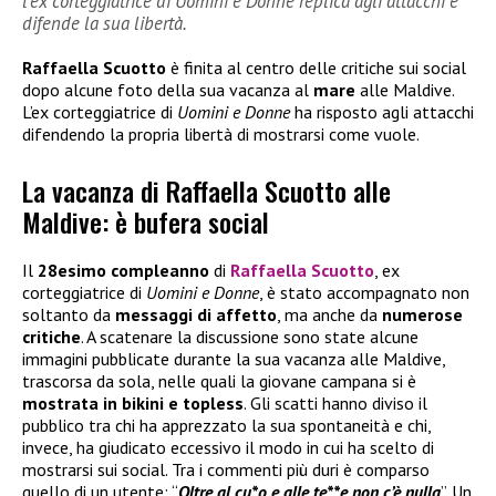
l’ex corteggiatrice di Uomini e Donne replica agli attacchi e
difende la sua libertà.
Raffaella Scuotto
è finita al centro delle critiche sui social
dopo alcune foto della sua vacanza al
mare
alle Maldive.
L’ex corteggiatrice di
Uomini e Donne
ha risposto agli attacchi
difendendo la propria libertà di mostrarsi come vuole.
La vacanza di Raffaella Scuotto alle
Maldive: è bufera social
Il
28esimo compleanno
di
Raffaella Scuotto
, ex
corteggiatrice di
Uomini e Donne
, è stato accompagnato non
soltanto da
messaggi di affetto
, ma anche da
numerose
critiche
. A scatenare la discussione sono state alcune
immagini pubblicate durante la sua vacanza alle Maldive,
trascorsa da sola, nelle quali la giovane campana si è
mostrata in bikini e topless
. Gli scatti hanno diviso il
pubblico tra chi ha apprezzato la sua spontaneità e chi,
invece, ha giudicato eccessivo il modo in cui ha scelto di
mostrarsi sui social. Tra i commenti più duri è comparso
quello di un utente: “
Oltre al cu*o e alle te**e non c’è nulla
”. Un