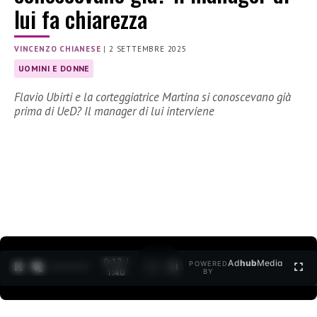
lui fa chiarezza
VINCENZO CHIANESE
|
2 SETTEMBRE 2025
UOMINI E DONNE
Flavio Ubirti e la corteggiatrice Martina si conoscevano già
prima di UeD? Il manager di lui interviene
0:14 /
Ad
hub
Media
POWERED
1
/
2
1:40
BY