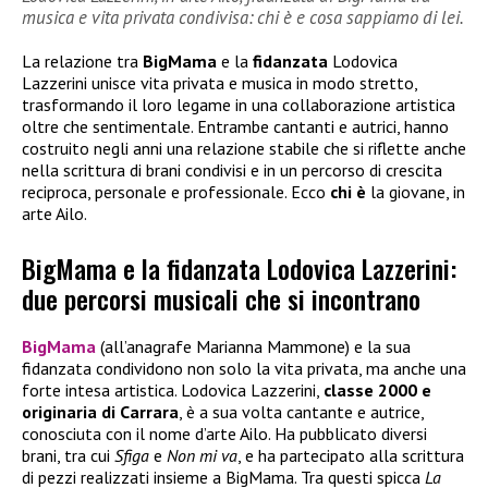
musica e vita privata condivisa: chi è e cosa sappiamo di lei.
La relazione tra
BigMama
e la
fidanzata
Lodovica
Lazzerini unisce vita privata e musica in modo stretto,
trasformando il loro legame in una collaborazione artistica
oltre che sentimentale. Entrambe cantanti e autrici, hanno
costruito negli anni una relazione stabile che si riflette anche
nella scrittura di brani condivisi e in un percorso di crescita
reciproca, personale e professionale. Ecco
chi è
la giovane, in
arte Ailo.
BigMama e la fidanzata Lodovica Lazzerini:
due percorsi musicali che si incontrano
BigMama
(all’anagrafe Marianna Mammone) e la sua
fidanzata condividono non solo la vita privata, ma anche una
forte intesa artistica. Lodovica Lazzerini,
classe 2000 e
originaria di Carrara
, è a sua volta cantante e autrice,
conosciuta con il nome d’arte Ailo. Ha pubblicato diversi
brani, tra cui
Sfiga
e
Non mi va
, e ha partecipato alla scrittura
di pezzi realizzati insieme a BigMama. Tra questi spicca
La