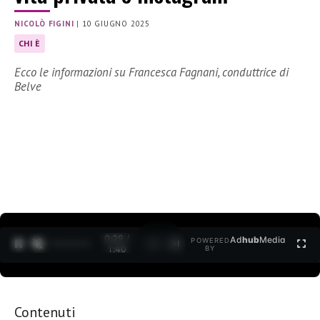
NICOLÒ FIGINI
|
10 GIUGNO 2025
CHI È
Ecco le informazioni su Francesca Fagnani, conduttrice di
Belve
0:30 /
Ad
hub
Media
POWERED
1
/
2
1:40
BY
Contenuti