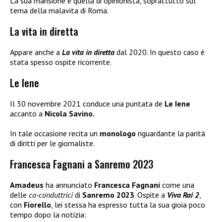
La sua mansione è quella di opinionista, soprattutto sul
tema della malavita di Roma.
La vita in diretta
Appare anche a
La vita in diretta
dal 2020. In questo caso è
stata spesso ospite ricorrente.
Le Iene
Il 30 novembre 2021 conduce una puntata de
Le Iene
accanto a
Nicola Savino.
In tale occasione recita un
monologo
riguardante la parità
di diritti per le giornaliste.
Francesca Fagnani a Sanremo 2023
Amadeus
ha annunciato
Francesca Fagnani
come una
delle
co-conduttrici
di
Sanremo 2023
. Ospite a
Viva Rai 2
,
con
Fiorello
, lei stessa ha espresso tutta la sua gioia poco
tempo dopo la notizia: