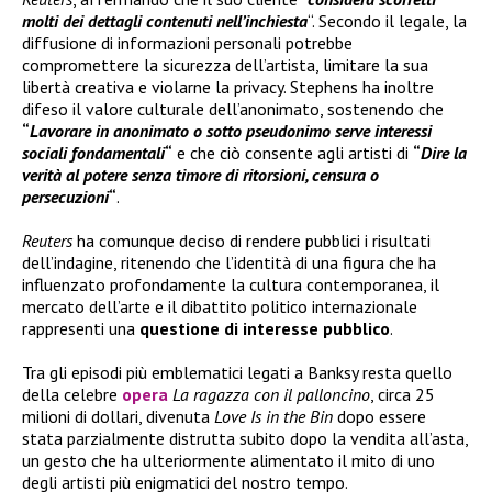
molti dei dettagli contenuti nell’inchiesta
“. Secondo il legale, la
diffusione di informazioni personali potrebbe
compromettere la sicurezza dell’artista, limitare la sua
libertà creativa e violarne la privacy. Stephens ha inoltre
difeso il valore culturale dell’anonimato, sostenendo che
“
Lavorare in anonimato o sotto pseudonimo serve interessi
sociali fondamentali
“
e che ciò consente agli artisti di
“
Dire la
verità al potere senza timore di ritorsioni, censura o
persecuzioni
“
.
Reuters
ha comunque deciso di rendere pubblici i risultati
dell’indagine, ritenendo che l’identità di una figura che ha
influenzato profondamente la cultura contemporanea, il
mercato dell’arte e il dibattito politico internazionale
rappresenti una
questione di interesse pubblico
.
Tra gli episodi più emblematici legati a Banksy resta quello
della celebre
opera
La ragazza con il palloncino
, circa 25
milioni di dollari, divenuta
Love Is in the Bin
dopo essere
stata parzialmente distrutta subito dopo la vendita all’asta,
un gesto che ha ulteriormente alimentato il mito di uno
degli artisti più enigmatici del nostro tempo.