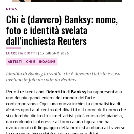
NEWS
Chi è (davvero) Banksy: nome,
foto e identità svelata
dall’inchiesta Reuters
LUCREZIA CIOTTI
|
13 GIUGNO 2026
ARTISTI
CHI È
INDAGINE
Identità di Banksy, la svolta: chi è davvero l’artista e cosa
rivelano le foto raccolte da Reuters.
Per oltre trent’anni l’
identità
di
Banksy
ha rappresentato
uno dei più grandi enigmi del mondo dell’arte
contemporanea. Oggi, una nuova inchiesta giornalistica di
Reuters
riporta al centro del dibattito il nome dell’uomo che
si celerebbe dietro lo street artist più famoso del pianeta,
riaccendendo l’interesse attorno a una figura che ha
rivoluzionato il linguaggio della protesta urbana attraverso
le sue opere. Ecco
chi è
e cosa sappiamo di lui.