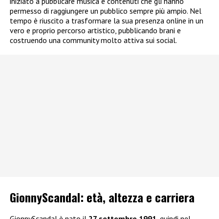
iniziato a pubblicare musica e contenuti che gli hanno
permesso di raggiungere un pubblico sempre più ampio. Nel
tempo è riuscito a trasformare la sua presenza online in un
vero e proprio percorso artistico, pubblicando brani e
costruendo una community molto attiva sui social.
GionnyScandal: e
tà, altezza e carriera
GionnyScandal è nato il
27 settembre 1991
, quindi nel