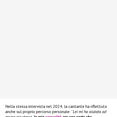
Nella stessa intervista nel 2024, la cantante ha riflettuto
anche sul proprio percorso personale: “
Lei mi ha aiutata ad
essere me stessa,
la mia
sessualità
era una parte che