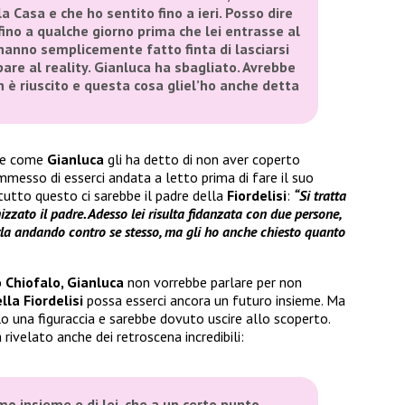
a Casa e che ho sentito fino a ieri. Posso dire
 fino a qualche giorno prima che lei entrasse al
hanno semplicemente fatto finta di lasciarsi
pare al reality. Gianluca ha sbagliato. Avrebbe
n è riuscito e questa cosa gliel’ho anche detta
he come
Gianluca
gli ha detto di non aver coperto
messo di esserci andata a letto prima di fare il suo
 tutto questo ci sarebbe il padre della
Fiordelisi
:
“Si tratta
zzato il padre. Adesso lei risulta fidanzata con due persone,
rla andando contro se stesso, ma gli ho anche chiesto quanto
 Chiofalo, Gianluca
non vorrebbe parlare per non
la Fiordelisi
possa esserci ancora un futuro insieme. Ma
 una figuraccia e sarebbe dovuto uscire allo scoperto.
 rivelato anche dei retroscena incredibili:
o insieme e di lei, che a un certo punto