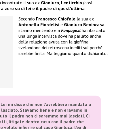
a incontrato il suo ex
Gianluca, Lenticchio
(così
a zero su di lei e il padre di quest’ultima
.
Secondo
Francesco Chiofalo
la sua ex
Antonella Fiordelisi
e
Gianluca Benincasa
stanno mentendo e a
Fanpage.it
ha rilasciato
una lunga intervista dove ha parlato anche
della relazione avuta con la gieffina,
svelandone dei retroscena inediti sul perché
sarebbe finita. Ma leggiamo quanto dichiarato:
a. Lei mi disse che non l’avrebbero mandata a
e lasciato. Stavamo bene e non eravamo in
nuto il padre non ci saremmo mai lasciati. Ci
tti, litigate dentro casa con il padre che
 voluto infierire sul caso Gianluca, l’ex di