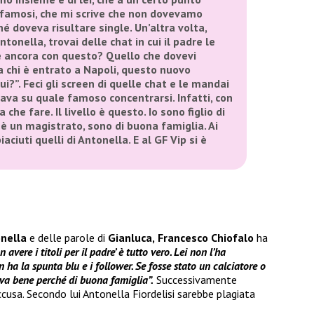
i famosi, che mi scrive che non dovevamo
é doveva risultare single. Un’altra volta,
ntonella, trovai delle chat in cui il padre le
e ancora con questo? Quello che dovevi
a chi è entrato a Napoli, questo nuovo
i?”. Feci gli screen di quelle chat e le mandai
iava su quale famoso concentrarsi. Infatti, con
 che fare. Il livello è questo. Io sono figlio di
è un magistrato, sono di buona famiglia. Ai
aciuti quelli di Antonella. E al GF Vip si è
nella
e delle parole di
Gianluca,
Francesco Chiofalo
ha
vere i titoli per il padre’ è tutto vero. Lei non l’ha
on ha la spunta blu e i follower. Se fosse stato un calciatore o
 va bene perché di buona famiglia”.
Successivamente
ccusa. Secondo lui Antonella Fiordelisi sarebbe plagiata