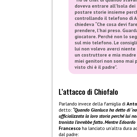
doveva entrare all’Isola de
postare storie insieme perch
controllando il telefono di A
chiedeva “Che cosa devi far
prendere, l’hai preso. Guard
giocatore. Perché non lo segu
sul mio telefono. Le consigl
lui non volevo averci niente a
un costruttore e mia madre 
miei genitori non sono mai pi
visto chi è il padre”.
L’attacco di Chiofalo
Parlando invece della famiglia di
Anto
detto:
“Quando Gianluca ha detto di ‘non a
ufficializzata la loro storia perché lui n
tronista l’avrebbe fatto. Mentre Edoardo
Francesco
ha lanciato un’altra dura a
dal padre: