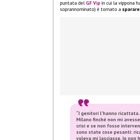
puntata del
GF Vip
in cui la vippona h
soprannominato) è tornato a
sparare 
“I genitori l’hanno ricattat
Milano finché non mi avess
crisi e se non fosse interve
sono state cose pesanti: rica
voleva mi lasciasse. Io non ho