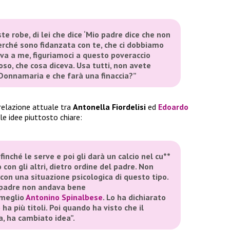
te robe, di lei che dice ‘Mio padre dice che non
erché sono fidanzata con te, che ci dobbiamo
ceva a me, figuriamoci a questo poveraccio
so, che cosa diceva. Usa tutti, non avete
Donnamaria e che farà una finaccia?”
 relazione attuale tra
Antonella Fiordelisi
ed
Edoardo
le idee piuttosto chiare:
inché le serve e poi gli darà un calcio nel cu**
on gli altri, dietro ordine del padre. Non
con una situazione psicologica di questo tipo.
 il padre non andava bene
meglio
Antonino Spinalbese
. Lo ha dichiarato
 ha più titoli. Poi quando ha visto che il
a, ha cambiato idea”.