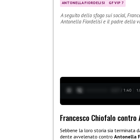
ANTONELLA FIORDELISI
GF VIP 7
A seguito dello sfogo sui social, Franc
Antonella Fiordelisi e il padre della 
0:28 / 1:40
1
Francesco Chiofalo contro A
Sebbene la loro storia sia terminata d
dente avvelenato contro
Antonella F