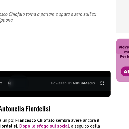
esco Chiofalo torna a parlare e spara a zero sull’ex
vippona
Ad
hub
Media
/
2
POWERED BY
ntonella Fiordelisi
a un po’,
Francesco Chiofalo
sembra avere ancora il
iordelisi.
Dopo lo sfogo sui social
, a seguito della