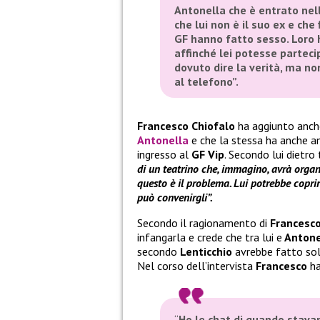
Antonella che è entrato nell
che lui non è il suo ex e che
GF hanno fatto sesso. Loro 
affinché lei potesse parteci
dovuto dire la verità, ma no
al telefono”.
Francesco Chiofalo
ha aggiunto anc
Antonella
e che la stessa ha anche am
ingresso al
GF Vip
. Secondo lui dietro
di un teatrino che, immagino, avrà organi
questo è il problema. Lui potrebbe copri
può convenirgli”.
Secondo il ragionamento di
Francesco
infangarla e crede che tra lui e
Antonel
secondo
Lenticchio
avrebbe fatto solo
Nel corso dell’intervista
Francesco
ha
“
Ho le chat di quando stavam