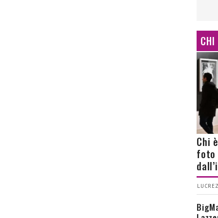
CHI
Chi 
foto
dall
LUCREZ
BigMa
Lazze