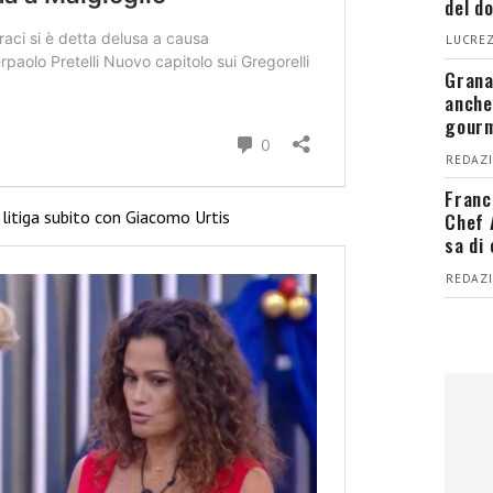
del d
LUCREZ
Grana
anche
gour
REDAZI
Franc
litiga subito con Giacomo Urtis
Chef 
sa di
REDAZI