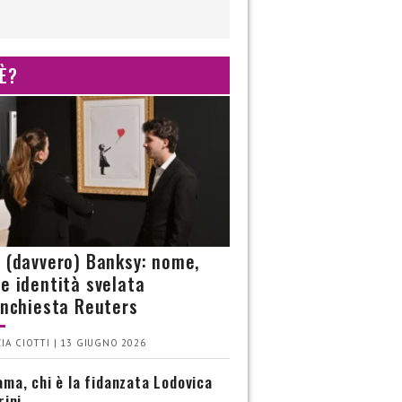
 È?
è (davvero) Banksy: nome,
 e identità svelata
’inchiesta Reuters
IA CIOTTI | 13 GIUGNO 2026
ma, chi è la fidanzata Lodovica
rini