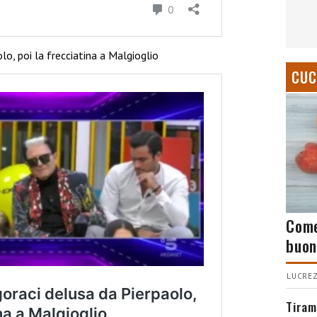
lo, poi la frecciatina a Malgioglio
CUC
Come
buon
LUCREZ
Tiram