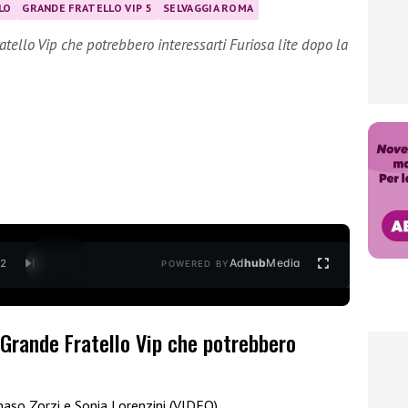
LO
GRANDE FRATELLO VIP 5
SELVAGGIA ROMA
tello Vip che potrebbero interessarti Furiosa lite dopo la
Ad
hub
Media
/
2
POWERED BY
 Grande Fratello Vip che potrebbero
aso Zorzi e Sonia Lorenzini (VIDEO)