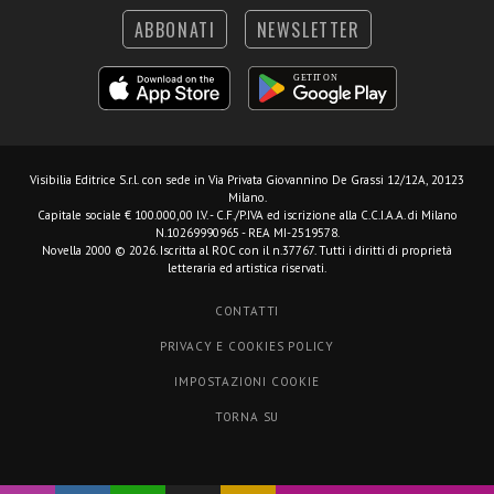
ABBONATI
NEWSLETTER
Visibilia Editrice S.r.l.
con sede in Via Privata Giovannino De Grassi 12/12A, 20123
Milano.
Capitale sociale € 100.000,00 I.V. - C.F./P.IVA ed iscrizione alla C.C.I.A.A. di Milano
N.10269990965 - REA MI-2519578.
Novella 2000 © 2026. Iscritta al ROC con il n.37767. Tutti i diritti di proprietà
letteraria ed artistica riservati.
CONTATTI
PRIVACY E COOKIES POLICY
IMPOSTAZIONI COOKIE
TORNA SU