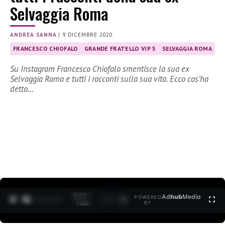
Selvaggia Roma
ANDREA SANNA
|
9 DICEMBRE 2020
FRANCESCO CHIOFALO
GRANDE FRATELLO VIP 5
SELVAGGIA ROMA
Su Instagram Francesco Chiofalo smentisce la sua ex
Selvaggia Roma e tutti i racconti sulla sua vita. Ecco cos’ha
detto…
0:27 /
Ad
hub
Media
POWERED
1
/
2
1:40
BY