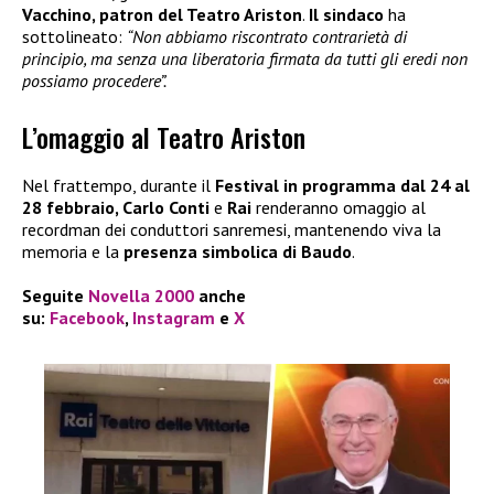
Vacchino, patron del Teatro Ariston
.
Il sindaco
ha
sottolineato:
“Non abbiamo riscontrato contrarietà di
principio, ma senza una liberatoria firmata da tutti gli eredi non
possiamo procedere”.
L’omaggio al Teatro Ariston
Nel frattempo, durante il
Festival in programma dal 24 al
28 febbraio, Carlo Conti
e
Rai
renderanno omaggio al
recordman dei conduttori sanremesi, mantenendo viva la
memoria e la
presenza simbolica di Baudo
.
Seguite
Novella 2000
anche
su:
Facebook
,
Instagram
e
X