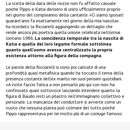
La scelta della data delle nozze non fu affatto casuale
poiché Pippo e Katia decisero di unirsi ufficialmente proprio
nel giorno del compleanno della cantante. «Ci siamo sposati
quarant’anni fa esattamente nel giorno della mia nascita»
ha ricordato la Ricciarelli aggiungendo un dettaglio che
rende ancora più poetica quella unione celebrata nell’ormai
lontano 1986.
La coincidenza temporale tra la nascita di
Katia e quella del loro legame formale sottolinea
quanto quell’uomo avesse centralizzato la propria
esistenza attorno alla figura della compagna
.
Le parole della Ricciarelli si sono poi caricate di una
profondità quasi metafisica quando ha toccato il tema della
presenza costante dell’ex marito nei suoi pensieri quotidiani.
«A volte faccio fatica a non pensarlo più qui con noi» ha
confessato quasi sottovoce lasciando intendere quanto la
figura di Baudo resti un pilastro nell’immaginario collettivo e
personale. La mancanza del conduttore si avverte come un
vuoto che nessuna platea può colmare del tutto poiché
Pippo rappresentava per lei molto più di un coniuge famoso.