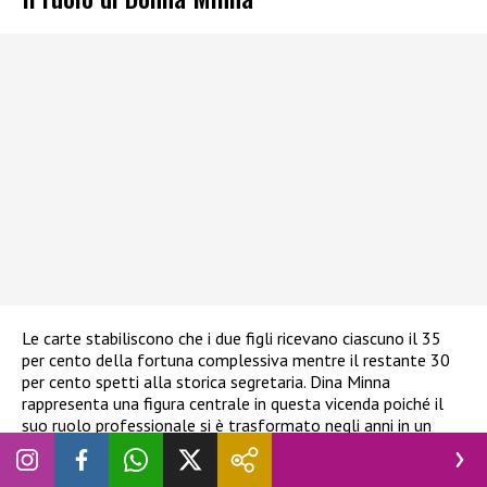
Le carte stabiliscono che i due figli ricevano ciascuno il 35
per cento della fortuna complessiva mentre il restante 30
per cento spetti alla storica segretaria. Dina Minna
rappresenta una figura centrale in questa vicenda poiché il
suo ruolo professionale si è trasformato negli anni in un
legame affettivo quasi filiale. Proprio questa distribuzione
della ricchezza avrebbe innescato un confronto serrato tra