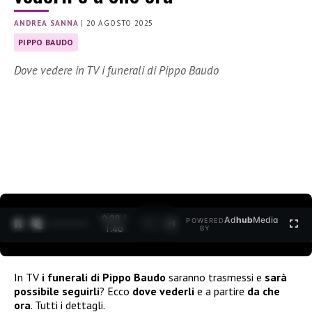
ANDREA SANNA
|
20 AGOSTO 2025
PIPPO BAUDO
Dove vedere in TV i funerali di Pippo Baudo
0:30 /
Ad
hub
Media
POWERED
1
/
2
1:40
BY
In TV
i funerali di Pippo Baudo
saranno trasmessi e
sarà
possibile seguirli
? Ecco
dove vederli
e a partire
da che
ora
. Tutti i dettagli.