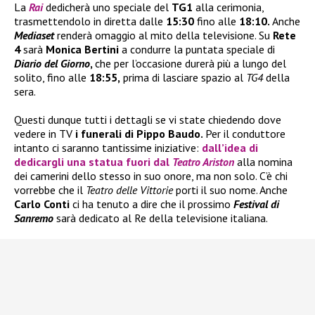
La
Rai
dedicherà uno speciale del
TG1
alla cerimonia,
trasmettendolo in diretta dalle
15:30
fino alle
18:10.
Anche
Mediaset
renderà omaggio al mito della televisione. Su
Rete
4
sarà
Monica Bertini
a condurre la puntata speciale di
Diario del Giorno
,
che per l’occasione durerà più a lungo del
solito, fino alle
18:55,
prima di lasciare spazio al
TG4
della
sera.
Questi dunque tutti i dettagli se vi state chiedendo dove
vedere in TV
i funerali di Pippo Baudo.
Per il conduttore
intanto ci saranno tantissime iniziative:
dall’idea di
dedicargli una statua fuori dal
Teatro Ariston
alla nomina
dei camerini dello stesso in suo onore, ma non solo. C’è chi
vorrebbe che il
Teatro delle Vittorie
porti il suo nome. Anche
Carlo Conti
ci ha tenuto a dire che il prossimo
Festival di
Sanremo
sarà dedicato al Re della televisione italiana.