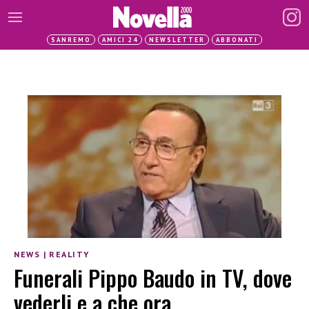
SANREMO
AMICI 24
NEWSLETTER
ABBONATI
NEWS
|
REALITY
Funerali Pippo Baudo in TV, dove
vederli e a che ora