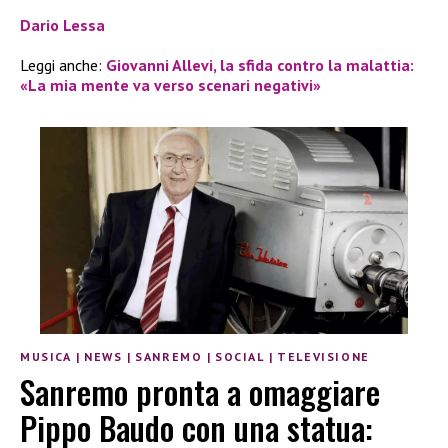
Dario Lessa
Leggi anche:
Giovanni Allevi, la sfida contro la malattia:
«La mia mente va verso scenari negativi»
MUSICA
|
NEWS
|
SANREMO
|
SOCIAL
|
TELEVISIONE
Sanremo pronta a omaggiare
Pippo Baudo con una statua: