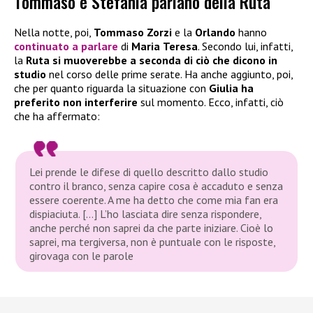
Tommaso e Stefania parlano della Ruta
Nella notte, poi,
Tommaso Zorzi
e la
Orlando
hanno
continuato a parlare
di
Maria
Teresa
. Secondo lui, infatti,
la
Ruta
si
muoverebbe a seconda di ciò che dicono in
studio
nel corso delle prime serate. Ha anche aggiunto, poi,
che per quanto riguarda la situazione con
Giulia
ha
preferito non interferire
sul momento. Ecco, infatti, ciò
che ha affermato:
Lei prende le difese di quello descritto dallo studio
contro il branco, senza capire cosa è accaduto e senza
essere coerente. A me ha detto che come mia fan era
dispiaciuta. […] L’ho lasciata dire senza rispondere,
anche perché non saprei da che parte iniziare. Cioè lo
saprei, ma tergiversa, non è puntuale con le risposte,
girovaga con le parole