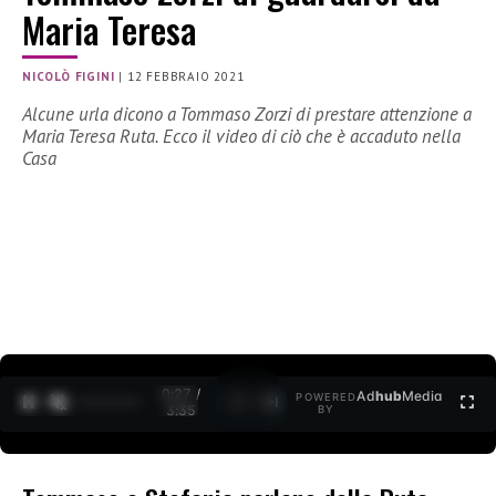
Maria Teresa
NICOLÒ FIGINI
|
12 FEBBRAIO 2021
Alcune urla dicono a Tommaso Zorzi di prestare attenzione a
Maria Teresa Ruta. Ecco il video di ciò che è accaduto nella
Casa
0:27 /
Ad
hub
Media
POWERED
1
/
2
3:35
BY