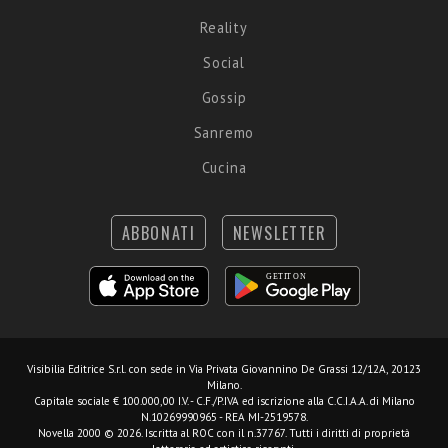
Reality
Social
Gossip
Sanremo
Cucina
ABBONATI
NEWSLETTER
Visibilia Editrice S.r.l.
con sede in Via Privata Giovannino De Grassi 12/12A, 20123
Milano.
Capitale sociale € 100.000,00 I.V. - C.F./P.IVA ed iscrizione alla C.C.I.A.A. di Milano
N.10269990965 - REA MI-2519578.
Novella 2000 © 2026. Iscritta al ROC con il n.37767. Tutti i diritti di proprietà