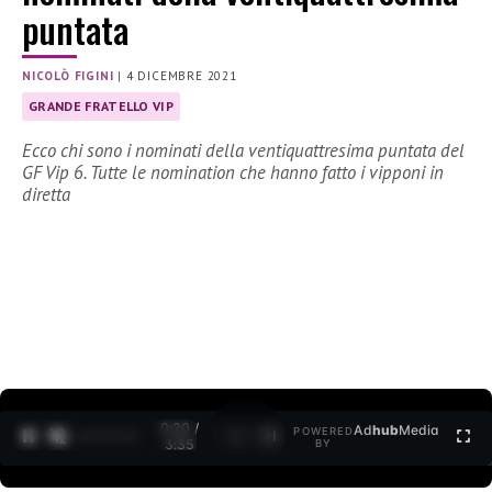
puntata
NICOLÒ FIGINI
|
4 DICEMBRE 2021
GRANDE FRATELLO VIP
Ecco chi sono i nominati della ventiquattresima puntata del
GF Vip 6. Tutte le nomination che hanno fatto i vipponi in
diretta
0:21 /
Ad
hub
Media
POWERED
1
/
2
3:35
BY