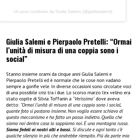
Un post condiviso da Giulia Salemi (@giuliasalemi)
Giulia Salemi e Pierpaolo Pretelli: “Ormai
l’unità di misura di una coppia sono i
social”
Stanno insieme orami da cinque anni Giulia Salemi e
Pierpaolo Pretelli ed è normale che le cose non vadano
sempre a gonfie vele. In diverse occasioni sono circolate voci
di una possibile crisi tra i due. Lo scorso marzo l’ex velino era
stato ospite di Silvia Toffanin a
“Verissimo
” dove aveva
detto:
“Ormai l’unità di misura di una coppia sono i social,
quante foto si postano insieme. Non voglio essere schiavo di
questo meccanismo e ho fatto un passo indietro. Quello che
siamo noi dentro casa lo sappiamo noi. È una montagna russa.
Siamo fedeli ai nostri alti e bassi.
Si discute e ogni tanto c’è
qualche silenzio in più che andrebbe riempito. Più da parte mia