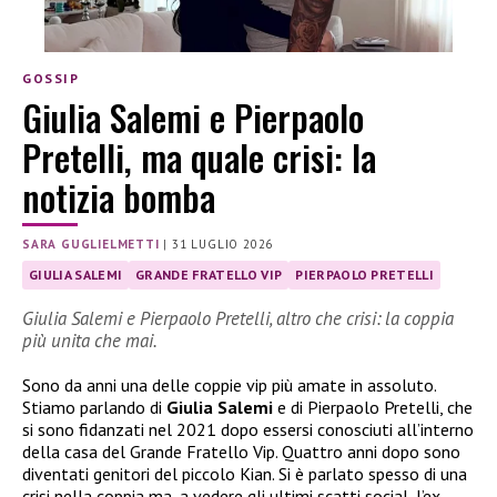
GOSSIP
Giulia Salemi e Pierpaolo
Pretelli, ma quale crisi: la
notizia bomba
SARA GUGLIELMETTI
|
31 LUGLIO 2026
GIULIA SALEMI
GRANDE FRATELLO VIP
PIERPAOLO PRETELLI
Giulia Salemi e Pierpaolo Pretelli, altro che crisi: la coppia
più unita che mai.
Sono da anni una delle coppie vip più amate in assoluto.
Stiamo parlando di
Giulia Salemi
e di Pierpaolo Pretelli, che
si sono fidanzati nel 2021 dopo essersi conosciuti all’interno
della casa del Grande Fratello Vip. Quattro anni dopo sono
diventati genitori del piccolo Kian. Si è parlato spesso di una
crisi nella coppia ma, a vedere gli ultimi scatti social, l’ex