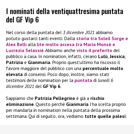
I nominati della ventiquattresima puntata
del GF Vip 6
Nel corso della puntata del
3 dicembre 2021
abbiamo
potuto gustarci tanti eventi. Dalla
storia tra
Soleil Sorge
e
Alex Belli
alla
lite molto accesa tra
Maria Monsè
e
Lucrezia
Selassié
. Abbiamo anche
visto il preferito
del
pubblico a casa. In nomination, infatti, c’erano
Lulù
,
Jessica
,
Patrizia
e
Gianmaria
. Proprio quest’ultimo ha riscosso il
favore maggiore del pubblico con una
percentuale
molto
elevata
di consensi. Poco dopo, inoltre, siamo stati
testimoni delle nomination per la
puntata
di
lunedì 6
dicembre 2021
del
GF Vip 6
.
Sappiamo che
Patrizia Pellegrino
è già a
rischio
eliminazione
. Questo perché
Gianmaria
l’ha scelta proprio
per mandarla in nomination nella puntata della prossima
settimana. Qui di seguito, ora, vediamo
tutte quelle palesi
: