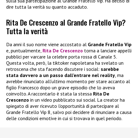
sulla sua partecipazione al Grande Fratello Vip. Ha deciso di
dire tutta la verità su quanto accaduto.
Rita De Crescenzo al Grande Fratello Vip?
Tutta la verità
Da anni il suo nome viene accostato al
Grande Fratello Vip
e, puntualmente,
Rita De Crescenzo
torna a lanciare appelli
pubblici per varcare la celebre porta rossa di Canale 5.
Questa volta, però, la tiktoker napoletana ha svelato un
retroscena che sta facendo discutere i social:
sarebbe
stata davvero a un passo dall’entrare nel reality
, ma
avrebbe rinunciato all’ultimo momento per stare accanto al
figlio Francesco dopo un grave episodio che lo aveva
coinvolto. A raccontarlo è stata la stessa
Rita De
Crescenzo
in un video pubblicato sui social. La creator ha
spiegato di aver ricevuto l’opportunità di partecipare al
Grande Fratello Vip 8, salvo poi decidere di rinunciare a causa
delle condizioni emotive in cui si trovava in quel periodo.