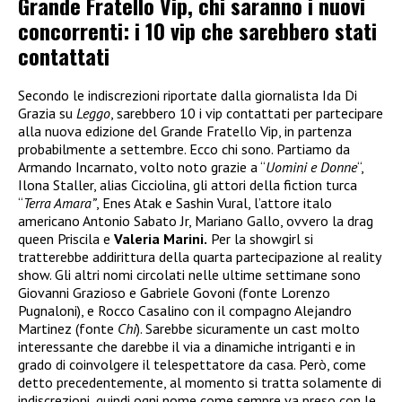
Grande Fratello Vip, chi saranno i nuovi
concorrenti: i 10 vip che sarebbero stati
contattati
Secondo le indiscrezioni riportate dalla giornalista Ida Di
Grazia su
Leggo
, sarebbero 10 i vip contattati per partecipare
alla nuova edizione del Grande Fratello Vip, in partenza
probabilmente a settembre. Ecco chi sono. Partiamo da
Armando Incarnato, volto noto grazie a “
Uomini e Donne
“,
Ilona Staller, alias Cicciolina, gli attori della fiction turca
“
Terra Amara”
, Enes Atak e Sashin Vural, l’attore italo
americano Antonio Sabato Jr, Mariano Gallo, ovvero la drag
queen Priscila e
Valeria Marini.
Per la showgirl si
tratterebbe addirittura della quarta partecipazione al reality
show. Gli altri nomi circolati nelle ultime settimane sono
Giovanni Grazioso e Gabriele Govoni (fonte Lorenzo
Pugnaloni), e Rocco Casalino con il compagno Alejandro
Martinez (fonte
Chi
). Sarebbe sicuramente un cast molto
interessante che darebbe il via a dinamiche intriganti e in
grado di coinvolgere il telespettatore da casa. Però, come
detto precedentemente, al momento si tratta solamente di
indiscrezioni, quindi ogni nome come sempre va preso con le