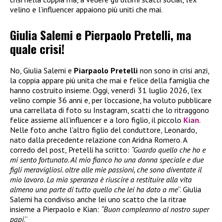
velino e l’influencer appaiono più uniti che mai.
Giulia Salemi e Pierpaolo Pretelli, ma
quale crisi!
No, Giulia Salemi e
Piarpaolo Pretelli
non sono in crisi anzi,
la coppia appare più unita che mai e felice della famiglia che
hanno costruito insieme. Oggi, venerdì 31 luglio 2026, l’ex
velino compie 36 anni e, per l’occasione, ha voluto pubblicare
una carrellata di foto su Instagram, scatti che lo ritraggono
felice assieme all’influencer e a loro figlio, il piccolo
Kian
.
Nelle foto anche l’altro figlio del conduttore, Leonardo,
nato dalla precedente relazione con Aridna Romero. A
corredo del post, Pretelli ha scritto:
“Guardo quello che ho e
mi sento fortunato. Al mio fianco ho una donna speciale e due
figli meravigliosi. oltre alle mie passioni, che sono diventate il
mio lavoro. La mia speranza è riuscire a restituire alla vita
almeno una parte di tutto quello che lei ha dato a me
“. Giulia
Salemi ha condiviso anche lei uno scatto che la ritrae
insieme a Pierpaolo e Kian:
“Buon compleanno al nostro super
papi
.”