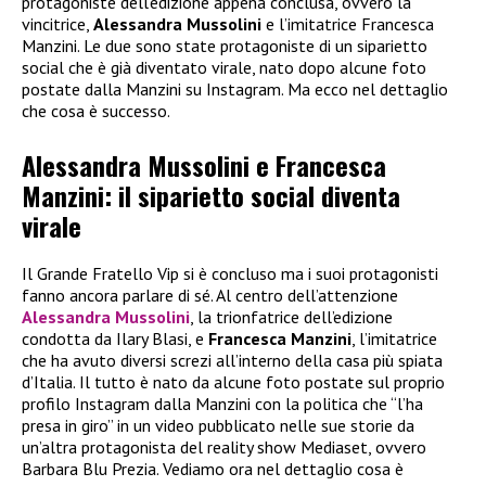
protagoniste dell’edizione appena conclusa, ovvero la
vincitrice,
Alessandra Mussolini
e l’imitatrice Francesca
Manzini. Le due sono state protagoniste di un siparietto
social che è già diventato virale, nato dopo alcune foto
postate dalla Manzini su Instagram. Ma ecco nel dettaglio
che cosa è successo.
Alessandra Mussolini e Francesca
Manzini: il siparietto social diventa
virale
Il Grande Fratello Vip si è concluso ma i suoi protagonisti
fanno ancora parlare di sé. Al centro dell’attenzione
Alessandra Mussolini
, la trionfatrice dell’edizione
condotta da Ilary Blasi, e
Francesca Manzini
, l’imitatrice
che ha avuto diversi screzi all’interno della casa più spiata
d’Italia. Il tutto è nato da alcune foto postate sul proprio
profilo Instagram dalla Manzini con la politica che “l’ha
presa in giro” in un video pubblicato nelle sue storie da
un’altra protagonista del reality show Mediaset, ovvero
Barbara Blu Prezia. Vediamo ora nel dettaglio cosa è