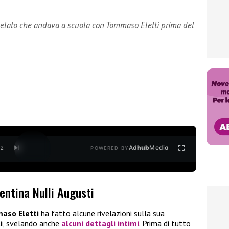
ivelato che andava a scuola con Tommaso Eletti prima del
Ad
hub
Media
/
2
POWERED BY
entina Nulli Augusti
aso Eletti
ha fatto alcune rivelazioni sulla sua
i
, svelando anche
alcuni dettagli intimi
. Prima di tutto