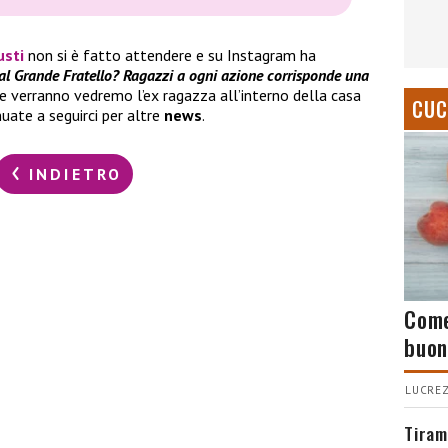
usti
non si è fatto attendere e su Instagram ha
l Grande Fratello? Ragazzi a ogni azione corrisponde una
he verranno vedremo l’ex ragazza all’interno della casa
CUC
uate a seguirci per altre
news
.
INDIETRO
Come
buon
LUCREZ
Tiram