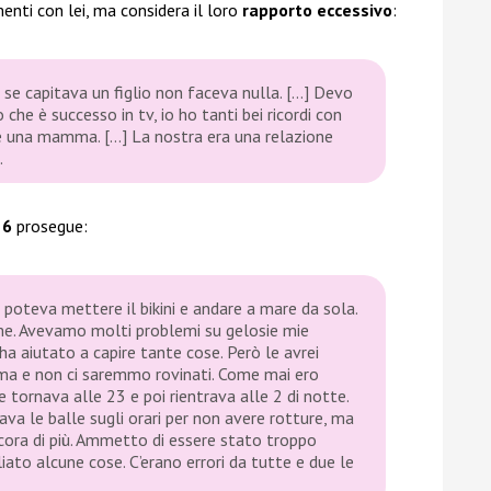
nti con lei, ma considera il loro
rapporto eccessivo
:
e capitava un figlio non faceva nulla. […] Devo
o che è successo in tv, io ho tanti bei ricordi con
e una mamma. […] La nostra era una relazione
.
 6
prosegue:
poteva mettere il bikini e andare a mare da sola.
me. Avevamo molti problemi su gelosie mie
ha aiutato a capire tante cose. Però le avrei
ma e non ci saremmo rovinati. Come mai ero
 tornava alle 23 e poi rientrava alle 2 di notte.
ava le balle sugli orari per non avere rotture, ma
cora di più. Ammetto di essere stato troppo
iato alcune cose. C’erano errori da tutte e due le