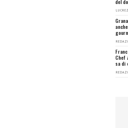
del d
LUCREZ
Grana
anche
gour
REDAZI
Franc
Chef 
sa di
REDAZI