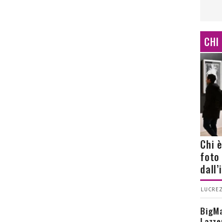
CHI
Chi 
foto
dall
LUCREZ
BigMa
Lazze