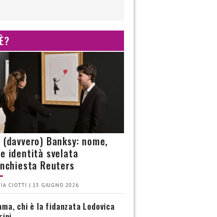
 È?
è (davvero) Banksy: nome,
 e identità svelata
’inchiesta Reuters
IA CIOTTI | 13 GIUGNO 2026
ma, chi è la fidanzata Lodovica
rini