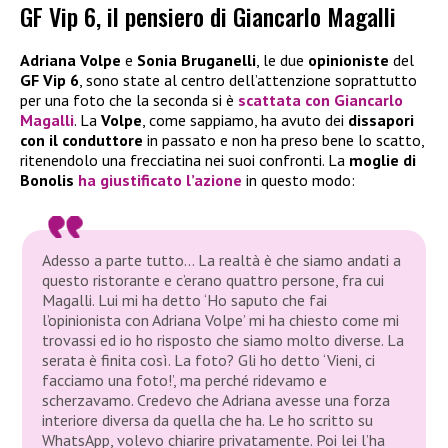
GF Vip 6, il pensiero di Giancarlo Magalli
Adriana Volpe
e
Sonia Bruganelli
, le due
opinioniste
del
GF Vip 6
, sono state al centro dell’attenzione soprattutto
per una foto che la seconda si è
scattata con Giancarlo
Magalli
. La
Volpe
, come sappiamo, ha avuto dei
dissapori
con il conduttore
in passato e non ha preso bene lo scatto,
ritenendolo una frecciatina nei suoi confronti. La
moglie di
Bonolis
ha giustificato l’azione
in questo modo:
Adesso a parte tutto… La realtà è che siamo andati a
questo ristorante e c’erano quattro persone, fra cui
Magalli. Lui mi ha detto ‘Ho saputo che fai
l’opinionista con Adriana Volpe’ mi ha chiesto come mi
trovassi ed io ho risposto che siamo molto diverse. La
serata è finita così. La foto? Gli ho detto ‘Vieni, ci
facciamo una foto!’, ma perché ridevamo e
scherzavamo. Credevo che Adriana avesse una forza
interiore diversa da quella che ha. Le ho scritto su
WhatsApp, volevo chiarire privatamente. Poi lei l’ha