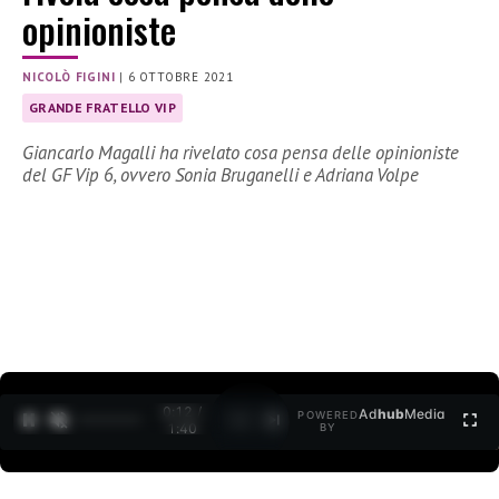
opinioniste
NICOLÒ FIGINI
|
6 OTTOBRE 2021
GRANDE FRATELLO VIP
Giancarlo Magalli ha rivelato cosa pensa delle opinioniste
del GF Vip 6, ovvero Sonia Bruganelli e Adriana Volpe
0:12 /
Ad
hub
Media
POWERED
1
/
2
1:40
BY