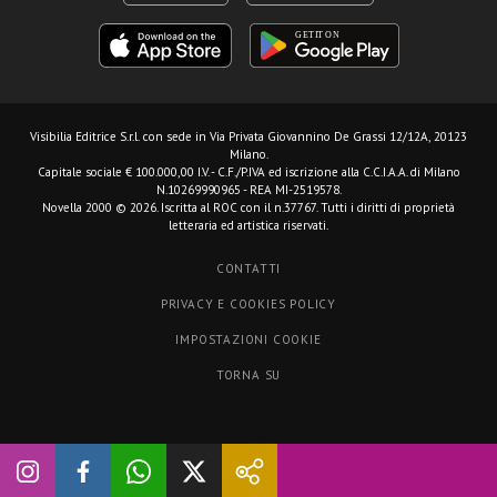
Visibilia Editrice S.r.l.
con sede in Via Privata Giovannino De Grassi 12/12A, 20123
Milano.
Capitale sociale € 100.000,00 I.V. - C.F./P.IVA ed iscrizione alla C.C.I.A.A. di Milano
N.10269990965 - REA MI-2519578.
Novella 2000 © 2026. Iscritta al ROC con il n.37767. Tutti i diritti di proprietà
letteraria ed artistica riservati.
CONTATTI
PRIVACY E COOKIES POLICY
IMPOSTAZIONI COOKIE
TORNA SU