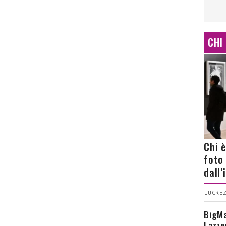
CHI
Chi 
foto
dall
LUCREZ
BigMa
Lazze