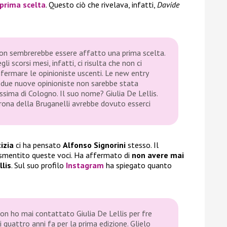
 prima scelta
. Questo ciò che rivelava, infatti,
Davide
non sembrerebbe essere affatto una prima scelta.
i scorsi mesi, infatti, ci risulta che non ci
fermare le opinioniste uscenti. Le new entry
 due nuove opinioniste non sarebbe stata
ima di Cologno. Il suo nome? Giulia De Lellis.
rona della Bruganelli avrebbe dovuto esserci
izia
ci ha pensato
Alfonso Signorini
stesso. Il
a smentito queste voci. Ha affermato di
non avere mai
llis
. Sul suo profilo
Instagram
ha spiegato quanto
non ho mai contattato Giulia De Lellis per fre
ai quattro anni fa per la prima edizione. Glielo