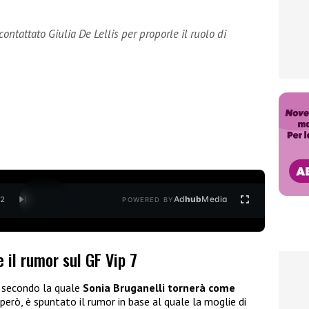
ontattato Giulia De Lellis per proporle il ruolo di
Ad
hub
Media
/
2
POWERED BY
 il rumor sul GF Vip 7
a secondo la quale
Sonia Bruganelli
tornerà come
però, è spuntato il rumor in base al quale la moglie di