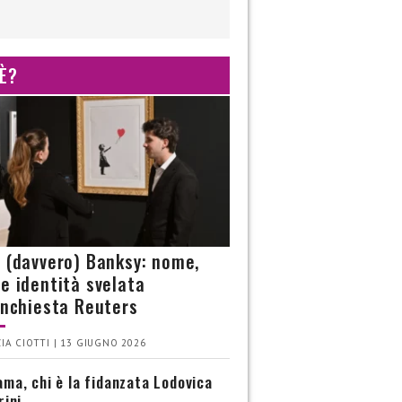
 È?
è (davvero) Banksy: nome,
 e identità svelata
’inchiesta Reuters
IA CIOTTI | 13 GIUGNO 2026
ma, chi è la fidanzata Lodovica
rini