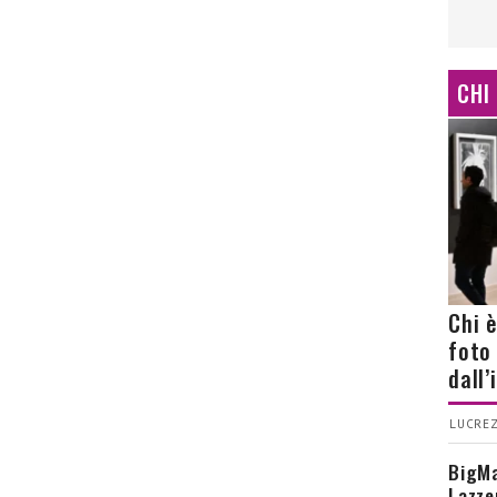
CHI
Chi 
foto
dall
LUCREZ
BigMa
Lazze