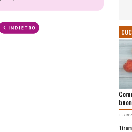
INDIETRO
CUC
Come
buon
LUCREZ
Tiram