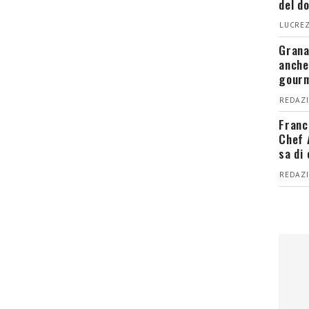
del d
LUCREZ
Grana
anche
gour
REDAZI
Franc
Chef 
sa di
REDAZI