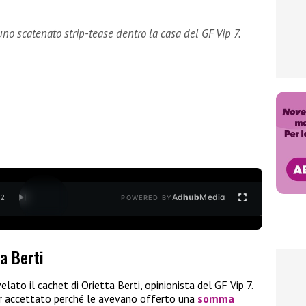
 uno scatenato strip-tease dentro la casa del GF Vip 7.
Ad
hub
Media
/
2
POWERED BY
a Berti
velato il cachet di Orietta Berti, opinionista del GF Vip 7.
er accettato perché le avevano offerto una
somma