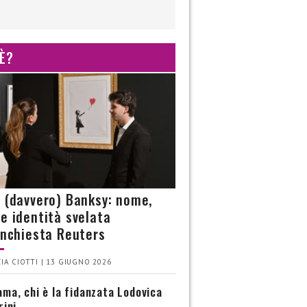
 È?
è (davvero) Banksy: nome,
 e identità svelata
’inchiesta Reuters
IA CIOTTI | 13 GIUGNO 2026
ma, chi è la fidanzata Lodovica
rini