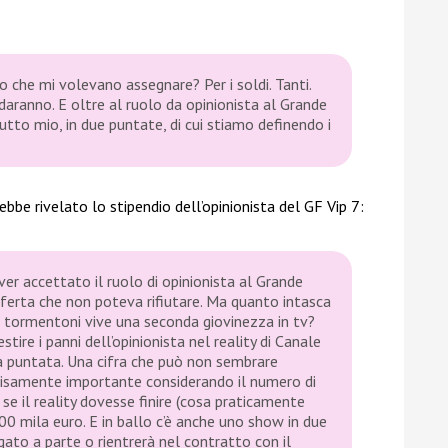
o che mi volevano assegnare? Per i soldi. Tanti.
daranno. E oltre al ruolo da opinionista al Grande
tto mio, in due puntate, di cui stiamo definendo i
bbe rivelato lo stipendio dell’opinionista del GF Vip 7:
er accettato il ruolo di opinionista al Grande
offerta che non poteva rifiutare. Ma quanto intasca
 tormentoni vive una seconda giovinezza in tv?
tire i panni dell’opinionista nel reality di Canale
a puntata. Una cifra che può non sembrare
isamente importante considerando il numero di
se il reality dovesse finire (cosa praticamente
0 mila euro. E in ballo c’è anche uno show in due
ato a parte o rientrerà nel contratto con il