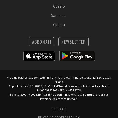
Gossip
Sanremo
Cucina
ABBONATI
NEWSLETTER
Visibilia Editrice S.r.l.
con sede in Via Privata Giovannino De Grassi 12/12A, 20123
Milano.
Capitale sociale € 100.000,00 I.V. - C.F./P.IVA ed iscrizione alla C.C.I.A.A. di Milano
N.10269990965 - REA MI-2519578.
Novella 2000 © 2026. Iscritta al ROC con il n.37767. Tutti i diritti di proprietà
letteraria ed artistica riservati.
CONTATTI
PRIVACY E COOKIES POLICY