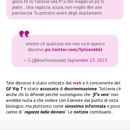
gioco te lo facesse una fi*a che magari un po’ ti
piace… Una ragazza, scusa, non voglio dire una
parolaccia. Tu potresti avere degli sballamenti.
ummm c’è qualcosa che non va in questo
discorso
pic.twitter.com/YpGiaokk6J
— ‎ْ (@konfessionale)
September 23, 2022
Tale discorso è stato criticato dal
web
e il concorrente del
GF Vip 7
è stato
accusato
di
discriminazione
. Tuttavia c’è
anche chi lo difende perché sostengono che “
fi*a vera
” non
avrebbe nulla a che vedere con Elenoire dal punto di vista
biologico, ma piuttosto come
sinonimo informale
e poco
carino di “
ragazza bella davvero
“. Le
notizie
continuano…