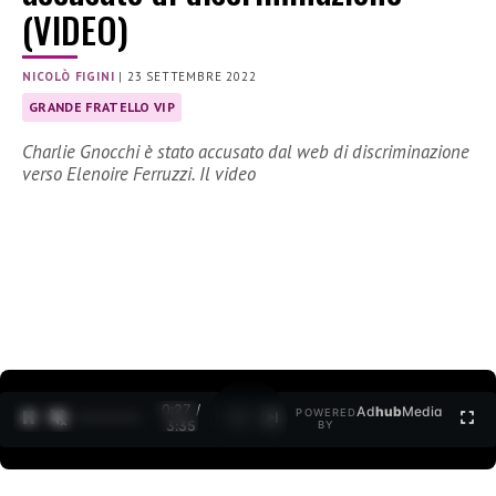
(VIDEO)
NICOLÒ FIGINI
|
23 SETTEMBRE 2022
GRANDE FRATELLO VIP
Charlie Gnocchi è stato accusato dal web di discriminazione
verso Elenoire Ferruzzi. Il video
0:27 /
Ad
hub
Media
POWERED
1
/
2
3:35
BY