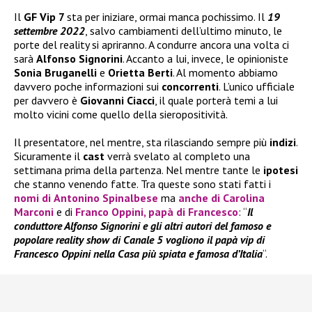
Il
GF Vip 7
sta per iniziare, ormai manca pochissimo. Il
19
settembre 2022
, salvo cambiamenti dell’ultimo minuto, le
porte del reality si apriranno. A condurre ancora una volta ci
sarà
Alfonso Signorini
. Accanto a lui, invece, le opinioniste
Sonia Bruganelli
e
Orietta Berti
. Al momento abbiamo
davvero poche informazioni sui
concorrenti
. L’unico ufficiale
per davvero è
Giovanni Ciacci
, il quale porterà temi a lui
molto vicini come quello della sieropositività.
Il presentatore, nel mentre, sta rilasciando sempre più
indizi
.
Sicuramente il
cast
verrà svelato al completo una
settimana prima della partenza. Nel mentre tante le
ipotesi
che stanno venendo fatte. Tra queste sono stati fatti i
nomi di
Antonino Spinalbese
ma
anche di
Carolina
Marconi
e di
Franco Oppini
, papà di Francesco
: “
Il
conduttore Alfonso Signorini e gli altri autori del famoso e
popolare reality show di Canale 5 vogliono il papà vip di
Francesco Oppini nella Casa più spiata e famosa d’Italia
“.