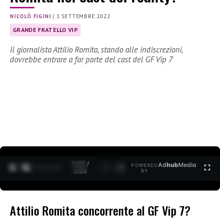
NICOLÒ FIGINI
|
1 SETTEMBRE 2022
GRANDE FRATELLO VIP
Il giornalista Attilio Romita, stando alle indiscrezioni,
dovrebbe entrare a far parte del cast del GF Vip 7
0:04 /
Ad
hub
Media
POWERED
1
/
2
3:35
BY
Attilio Romita concorrente al GF Vip 7?