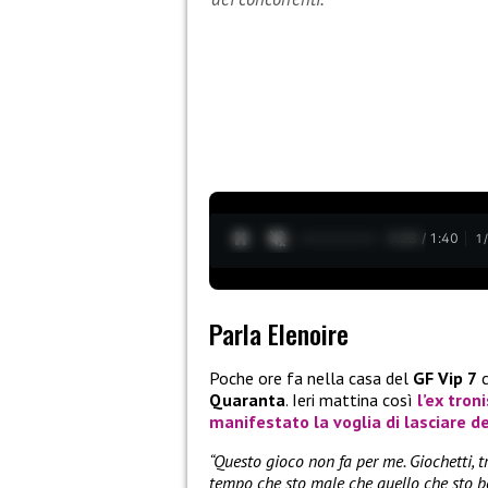
0:29 / 1:40
1
Parla Elenoire
Poche ore fa nella casa del
GF Vip 7
c
Quaranta
. Ieri mattina così
l’ex tron
manifestato la voglia di lasciare d
“Questo gioco non fa per me. Giochetti, t
tempo che sto male che quello che sto be