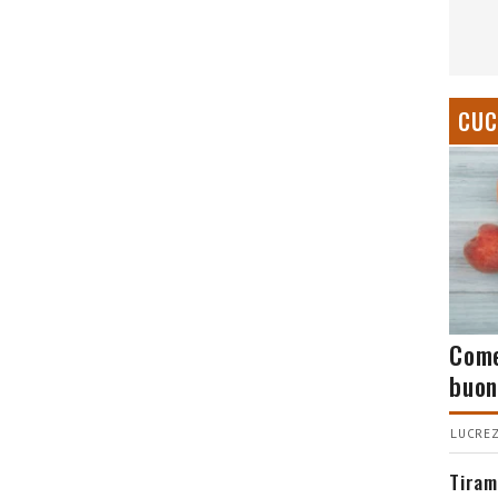
CUC
Come
buon
LUCREZ
Tiram