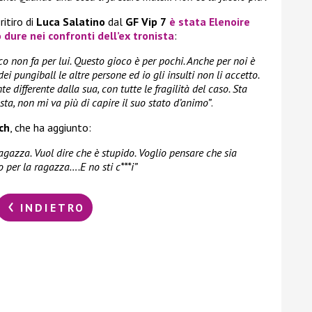
itiro di
Luca Salatino
dal
GF Vip 7
è stata
Elenoire
 dure nei confronti dell’ex tronista
:
 non fa per lui. Questo gioco è per pochi. Anche per noi è
ei pungiball le altre persone ed io gli insulti non li accetto.
ifferente dalla sua, con tutte le fragilità del caso. Sta
ta, non mi va più di capire il suo stato d’animo”
.
ch
, che ha aggiunto:
agazza. Vuol dire che è stupido. Voglio pensare che sia
 per la ragazza….E no sti c***i”
INDIETRO