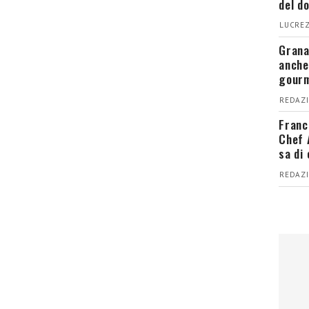
del d
LUCREZ
Grana
anche
gour
REDAZI
Franc
Chef 
sa di
REDAZI