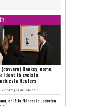
 È?
è (davvero) Banksy: nome,
 e identità svelata
’inchiesta Reuters
IA CIOTTI | 13 GIUGNO 2026
ma, chi è la fidanzata Lodovica
rini