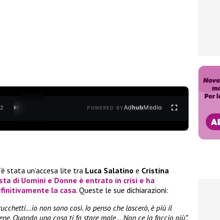
Ad
hub
Media
/
2
POWERED BY
’è stata un’accesa lite tra
Luca Salatino
e
Cristina
ista di
Uomini e Donne
è entrato in crisi e ha
efinitivamente la casa
. Queste le sue dichiarazioni:
rucchetti…io non sono così. Io penso che lascerò, è più il
ne. Quando una cosa ti fa stare male… Non ce la faccio più”.