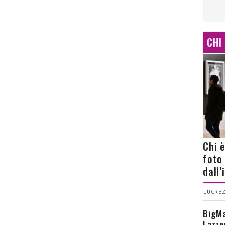
CHI
Chi 
foto
dall
LUCREZ
BigMa
Lazze