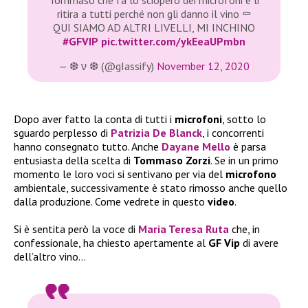
Tommaso che fa lo sciopero dei microfoni e li
ritira a tutti perché non gli danno il vino ⚰️
QUI SIAMO AD ALTRI LIVELLI, MI INCHINO
#GFVIP
pic.twitter.com/ykEeaUPmbn
— ❆ ν ❆ (@gIassify)
November 12, 2020
Dopo aver fatto la conta di tutti i
microfoni
, sotto lo
sguardo perplesso di
Patrizia De Blanck
, i concorrenti
hanno consegnato tutto. Anche
Dayane Mello
è parsa
entusiasta della scelta di
Tommaso Zorzi
. Se in un primo
momento le loro voci si sentivano per via del
microfono
ambientale, successivamente è stato rimosso anche quello
dalla produzione. Come vedrete in questo
video
.
Si è sentita però la voce di
Maria Teresa Ruta
che, in
confessionale, ha chiesto apertamente al
GF Vip
di avere
dell’altro vino…