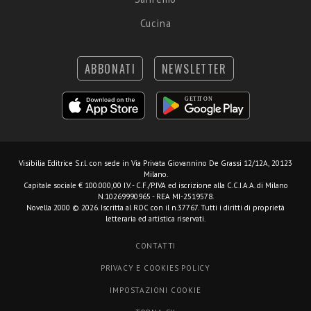
Cucina
ABBONATI
NEWSLETTER
Visibilia Editrice S.r.l.
con sede in Via Privata Giovannino De Grassi 12/12A, 20123
Milano.
Capitale sociale € 100.000,00 I.V. - C.F./P.IVA ed iscrizione alla C.C.I.A.A. di Milano
N.10269990965 - REA MI-2519578.
Novella 2000 © 2026. Iscritta al ROC con il n.37767. Tutti i diritti di proprietà
letteraria ed artistica riservati.
CONTATTI
PRIVACY E COOKIES POLICY
IMPOSTAZIONI COOKIE