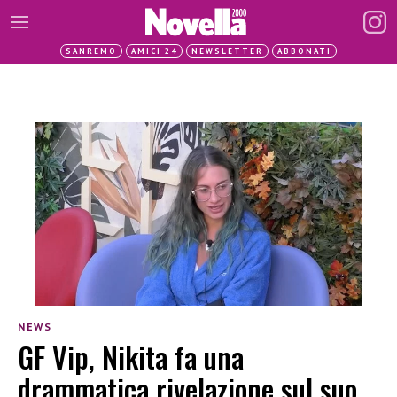
SANREMO
AMICI 24
NEWSLETTER
ABBONATI
NEWS
GF Vip, Nikita fa una
drammatica rivelazione sul suo