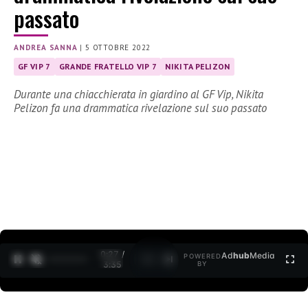
passato
ANDREA SANNA
|
5 OTTOBRE 2022
GF VIP 7
GRANDE FRATELLO VIP 7
NIKITA PELIZON
Durante una chiacchierata in giardino al GF Vip, Nikita
Pelizon fa una drammatica rivelazione sul suo passato
0:27 /
Ad
hub
Media
POWERED
1
/
2
3:35
BY