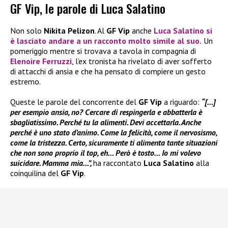
GF Vip, le parole di Luca Salatino
Non solo
Nikita Pelizon
. Al
GF Vip
anche
Luca Salatino
si
è lasciato andare a un racconto molto simile al suo.
Un
pomeriggio mentre si trovava a tavola in compagnia di
Elenoire Ferruzzi
, l’ex tronista ha rivelato di aver sofferto
di attacchi di ansia e che ha pensato di compiere un gesto
estremo.
Queste le parole del concorrente del
GF Vip
a riguardo:
“[…]
per esempio ansia, no? Cercare di respingerla e abbatterla è
sbagliatissimo. Perché tu la alimenti. Devi accettarla. Anche
perché è uno stato d’animo. Come la felicità, come il nervosismo,
come la tristezza. Certo, sicuramente ti alimenta tante situazioni
che non sono proprio il top, eh… Però è tosto… Io mi volevo
suicidare. Mamma mia…”,
ha raccontato
Luca Salatino
alla
coinquilina del
GF Vip
.