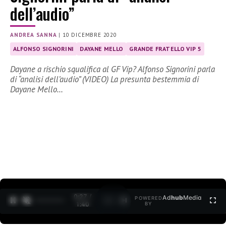
dell’audio”
ANDREA SANNA
|
10 DICEMBRE 2020
ALFONSO SIGNORINI
DAYANE MELLO
GRANDE FRATELLO VIP 5
Dayane a rischio squalifica al GF Vip? Alfonso Signorini parla
di “analisi dell’audio” (VIDEO) La presunta bestemmia di
Dayane Mello…
0:27 /
Ad
hub
Media
POWERED
1
/
2
1:40
BY