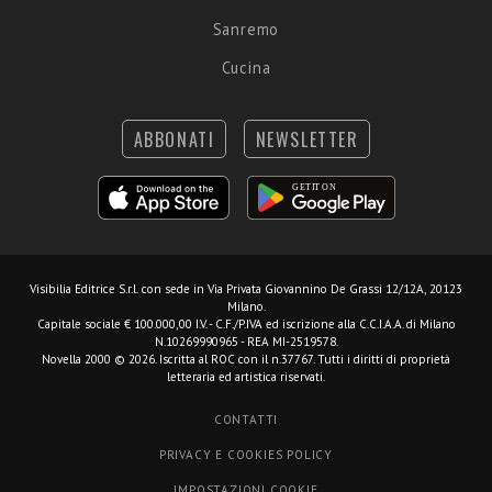
Sanremo
Cucina
ABBONATI
NEWSLETTER
Visibilia Editrice S.r.l.
con sede in Via Privata Giovannino De Grassi 12/12A, 20123
Milano.
Capitale sociale € 100.000,00 I.V. - C.F./P.IVA ed iscrizione alla C.C.I.A.A. di Milano
N.10269990965 - REA MI-2519578.
Novella 2000 © 2026. Iscritta al ROC con il n.37767. Tutti i diritti di proprietà
letteraria ed artistica riservati.
CONTATTI
PRIVACY E COOKIES POLICY
IMPOSTAZIONI COOKIE