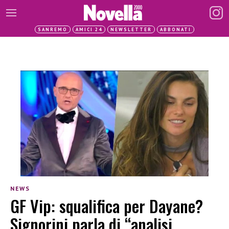
SANREMO
AMICI 24
NEWSLETTER
ABBONATI
NEWS
GF Vip: squalifica per Dayane?
Signorini parla di “analisi