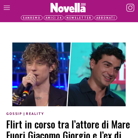
SANREMO
AMICI 24
NEWSLETTER
ABBONATI
GOSSIP
|
REALITY
Flirt in corso tra l’attore di Mare
Fuori Giacomo Giorgio e l’ex di