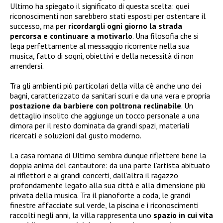
Ultimo ha spiegato il significato di questa scelta: quei
riconoscimenti non sarebbero stati esposti per ostentare il
successo, ma per
ricordargli ogni giorno la strada
percorsa
e continuare a motivarlo
. Una filosofia che si
lega perfettamente al messaggio ricorrente nella sua
musica, fatto di sogni, obiettivi e della necessità di non
arrendersi.
Tra gli ambienti più particolari della villa c’è anche uno dei
bagni, caratterizzato da sanitari scuri e da una vera e propria
postazione da barbiere con poltrona reclinabile
. Un
dettaglio insolito che aggiunge un tocco personale a una
dimora per il resto dominata da grandi spazi, materiali
ricercati e soluzioni dal gusto moderno.
La casa romana di Ultimo sembra dunque riflettere bene la
doppia anima del cantautore: da una parte l’artista abituato
ai riflettori e ai grandi concerti, dall’altra il ragazzo
profondamente legato alla sua città e alla dimensione più
privata della musica. Tra il pianoforte a coda, le grandi
finestre affacciate sul verde, la piscina e i riconoscimenti
raccolti negli anni, la villa rappresenta uno
spazio in cui vita