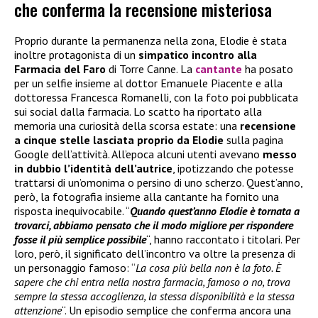
che conferma la recensione misteriosa
Proprio durante la permanenza nella zona, Elodie è stata
inoltre protagonista di un
simpatico incontro alla
Farmacia del Faro
di Torre Canne. La
cantante
ha posato
per un selfie insieme al dottor Emanuele Piacente e alla
dottoressa Francesca Romanelli, con la foto poi pubblicata
sui social dalla farmacia. Lo scatto ha riportato alla
memoria una curiosità della scorsa estate: una
recensione
a cinque stelle lasciata proprio da Elodie
sulla pagina
Google dell’attività. All’epoca alcuni utenti avevano
messo
in dubbio l’identità dell’autrice
, ipotizzando che potesse
trattarsi di un’omonima o persino di uno scherzo. Quest’anno,
però, la fotografia insieme alla cantante ha fornito una
risposta inequivocabile. “
Quando quest’anno Elodie è tornata a
trovarci, abbiamo pensato che il modo migliore per rispondere
fosse il più semplice possibile
“, hanno raccontato i titolari. Per
loro, però, il significato dell’incontro va oltre la presenza di
un personaggio famoso: “
La cosa più bella non è la foto. È
sapere che chi entra nella nostra farmacia, famoso o no, trova
sempre la stessa accoglienza, la stessa disponibilità e la stessa
attenzione
“. Un episodio semplice che conferma ancora una