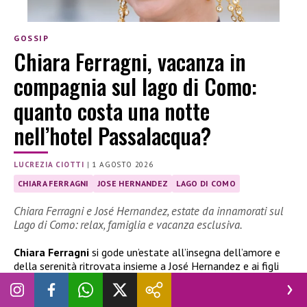
GOSSIP
Chiara Ferragni, vacanza in
compagnia sul lago di Como:
quanto costa una notte
nell’hotel Passalacqua?
LUCREZIA CIOTTI
|
1 AGOSTO 2026
CHIARA FERRAGNI
JOSE HERNANDEZ
LAGO DI COMO
Chiara Ferragni e José Hernandez, estate da innamorati sul
Lago di Como: relax, famiglia e vacanza esclusiva.
Chiara Ferragni
si gode un’estate all’insegna dell’amore e
della serenità ritrovata insieme a José Hernandez e ai figli
Leone e Vittoria. Dopo Portofino e Roma, l’imprenditrice ha
fatto tappa sul
Lago di Como
, scegliendo il lussuoso Hotel
Passalacqua per una
vacanza
esclusiva tra relax e panorami