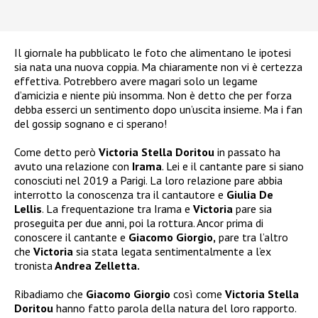
Il giornale ha pubblicato le foto che alimentano le ipotesi
sia nata una nuova coppia. Ma chiaramente non vi è certezza
effettiva. Potrebbero avere magari solo un legame
d’amicizia e niente più insomma. Non è detto che per forza
debba esserci un sentimento dopo un’uscita insieme. Ma i fan
del gossip sognano e ci sperano!
Come detto però
Victoria Stella Doritou
in passato ha
avuto una relazione con
Irama
. Lei e il cantante pare si siano
conosciuti nel 2019 a Parigi. La loro relazione pare abbia
interrotto la conoscenza tra il cantautore e
Giulia De
Lellis
. La frequentazione tra Irama e
Victoria
pare sia
proseguita per due anni, poi la rottura. Ancor prima di
conoscere il cantante e
Giacomo Giorgio,
pare tra l’altro
che
Victoria
sia stata legata sentimentalmente a l’ex
tronista
Andrea Zelletta.
Ribadiamo che
Giacomo Giorgio
così come
Victoria
Stella
Doritou
hanno fatto parola della natura del loro rapporto.