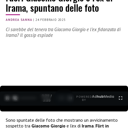
Irama, spuntano delle foto
ANDREA SANNA
|
24 FEBBRAIO 2025
Ci sarebbe del tenero tra Giacomo Giorgio e l’ex fidanzata di
Irama? Il gossip esplode
0:30 /
Ad
hub
Media
POWERED
1
/
2
3:35
BY
Sono spuntate delle foto che mostrano un avvicinamento
sospetto tra
Giacomo Giorgio
e l’ex di
Irama
.
Flirt in