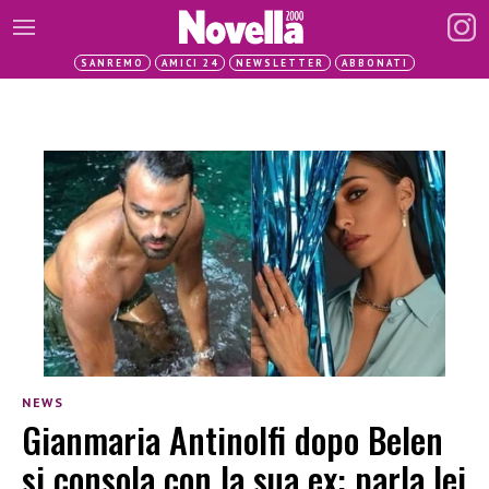
SANREMO
AMICI 24
NEWSLETTER
ABBONATI
NEWS
Gianmaria Antinolfi dopo Belen
si consola con la sua ex: parla lei