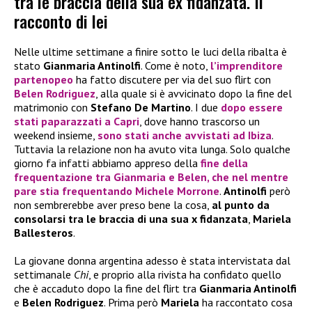
tra le braccia della sua ex fidanzata. Il
racconto di lei
Nelle ultime settimane a finire sotto le luci della ribalta è
stato
Gianmaria Antinolfi
. Come è noto,
l’imprenditore
partenopeo
ha fatto discutere per via del suo flirt con
Belen Rodriguez
, alla quale si è avvicinato dopo la fine del
matrimonio con
Stefano De Martino
. I due
dopo essere
stati paparazzati a Capri
, dove hanno trascorso un
weekend insieme,
sono stati anche avvistati ad Ibiza
.
Tuttavia la relazione non ha avuto vita lunga. Solo qualche
giorno fa infatti abbiamo appreso della
fine della
frequentazione tra
Gianmaria
e
Belen
, che nel mentre
pare stia frequentando
Michele Morrone
.
Antinolfi
però
non sembrerebbe aver preso bene la cosa,
al punto da
consolarsi tra le braccia di una sua x fidanzata
,
Mariela
Ballesteros
.
La giovane donna argentina adesso è stata intervistata dal
settimanale
Chi
, e proprio alla rivista ha confidato quello
che è accaduto dopo la fine del flirt tra
Gianmaria Antinolfi
e
Belen Rodriguez
. Prima però
Mariela
ha raccontato cosa