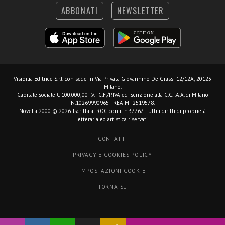
ABBONATI
NEWSLETTER
Visibilia Editrice S.r.l.
con sede in Via Privata Giovannino De Grassi 12/12A, 20123
Milano.
Capitale sociale € 100.000,00 I.V. - C.F./P.IVA ed iscrizione alla C.C.I.A.A. di Milano
N.10269990965 - REA MI-2519578.
Novella 2000 © 2026. Iscritta al ROC con il n.37767. Tutti i diritti di proprietà
letteraria ed artistica riservati.
CONTATTI
PRIVACY E COOKIES POLICY
IMPOSTAZIONI COOKIE
TORNA SU