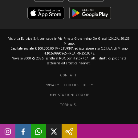
Visibilia Editrice S.r.l.
con sede in Via Privata Giovannino De Grassi 12/12A, 20123
Milano.
Capitale sociale € 100.000,00 I.V. - C.F./P.IVA ed iscrizione alla C.C.I.A.A. di Milano
N.10269990965 - REA MI-2519578.
Novella 2000 © 2026. Iscritta al ROC con il n.37767. Tutti i diritti di proprietà
letteraria ed artistica riservati.
CONTATTI
PRIVACY E COOKIES POLICY
IMPOSTAZIONI COOKIE
TORNA SU