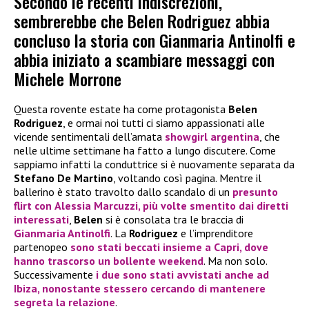
Secondo le recenti indiscrezioni,
sembrerebbe che Belen Rodriguez abbia
concluso la storia con Gianmaria Antinolfi e
abbia iniziato a scambiare messaggi con
Michele Morrone
Questa rovente estate ha come protagonista
Belen
Rodriguez
, e ormai noi tutti ci siamo appassionati alle
vicende sentimentali dell’amata
showgirl argentina
, che
nelle ultime settimane ha fatto a lungo discutere. Come
sappiamo infatti la conduttrice si è nuovamente separata da
Stefano De Martino
, voltando così pagina. Mentre il
ballerino è stato travolto dallo scandalo di un
presunto
flirt con
Alessia Marcuzzi
, più volte smentito dai diretti
interessati
,
Belen
si è consolata tra le braccia di
Gianmaria Antinolfi
. La
Rodriguez
e l’imprenditore
partenopeo
sono stati beccati insieme a Capri, dove
hanno trascorso un bollente weekend
. Ma non solo.
Successivamente
i due sono stati avvistati anche ad
Ibiza, nonostante stessero cercando di mantenere
segreta la relazione
.