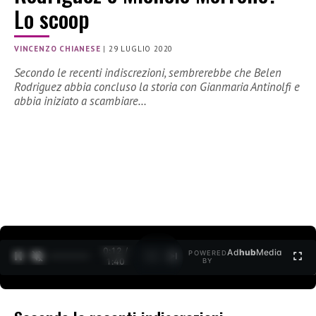
Lo scoop
VINCENZO CHIANESE
|
29 LUGLIO 2020
Secondo le recenti indiscrezioni, sembrerebbe che Belen
Rodriguez abbia concluso la storia con Gianmaria Antinolfi e
abbia iniziato a scambiare…
0:12 /
Ad
hub
Media
POWERED
1
/
2
1:40
BY