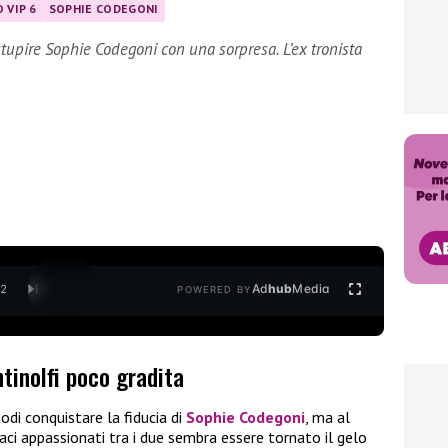
 VIP 6
SOPHIE CODEGONI
stupire Sophie Codegoni con una sorpresa. L’ex tronista
Ad
hub
Media
/
2
POWERED BY
tinolfi poco gradita
odi conquistare la fiducia di
Sophie Codegoni
, ma al
aci appassionati tra i due sembra essere tornato il gelo