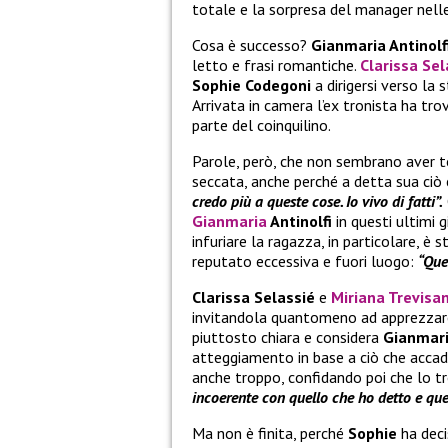
totale e la sorpresa del manager nelle
Cosa è successo?
Gianmaria Antinolf
letto e frasi romantiche.
Clarissa Se
Sophie Codegoni
a dirigersi verso la
Arrivata in camera l’ex tronista ha trova
parte del coinquilino.
Parole, però, che non sembrano aver 
seccata, anche perché a detta sua ciò
credo più a queste cose. Io vivo di fatti”.
Gianmaria
Antinolfi
in questi ultimi 
infuriare la ragazza, in particolare, è 
reputato eccessiva e fuori luogo:
“Que
Clarissa Selassié
e
Miriana Trevisa
invitandola quantomeno ad apprezzare 
piuttosto chiara e considera
Gianmari
atteggiamento in base a ciò che acca
anche troppo, confidando poi che lo tr
incoerente con quello che ho detto e que
Ma non è finita, perché
Sophie
ha deci