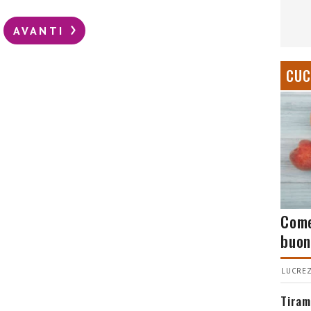
AVANTI
CUC
Come
buon
LUCREZ
Tiram