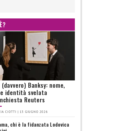
 È?
è (davvero) Banksy: nome,
 e identità svelata
’inchiesta Reuters
IA CIOTTI | 13 GIUGNO 2026
ma, chi è la fidanzata Lodovica
rini