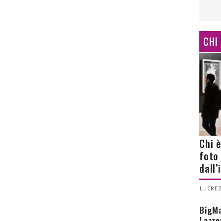
CHI
Chi 
foto
dall
LUCREZ
BigMa
Lazze