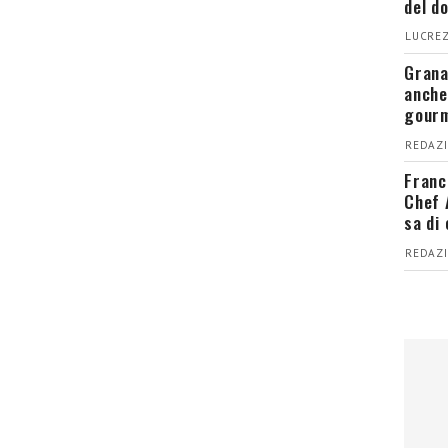
del d
LUCREZ
Grana
anche
gour
REDAZI
Franc
Chef 
sa di
REDAZI