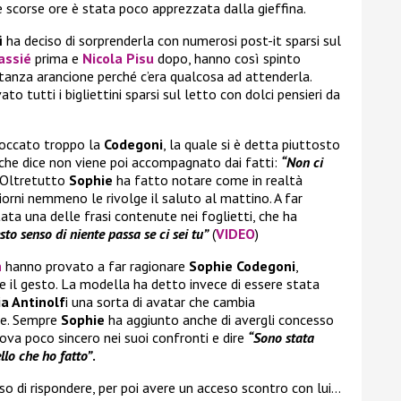
 scorse ore è stata poco apprezzata dalla gieffina.
i
ha deciso di sorprenderla con numerosi post-it sparsi sul
lassié
prima e
Nicola Pisu
dopo, hanno così spinto
 stanza arancione perché c’era qualcosa ad attenderla.
to tutti i bigliettini sparsi sul letto con dolci pensieri da
toccato troppo la
Codegoni
, la quale si è detta piuttosto
 che dice non viene poi accompagnato dai fatti:
“Non ci
Oltretutto
Sophie
ha fatto notare come in realtà
giorni nemmeno le rivolge il saluto al mattino. A far
stata una delle frasi contenute nei foglietti, che ha
sto senso di niente passa se ci sei tu”
(
VIDEO
)
n
hanno provato a far ragionare
Sophie Codegoni
,
il gesto. La modella ha detto invece di essere stata
a Antinolf
i una sorta di avatar che cambia
de. Sempre
Sophie
ha aggiunto anche di avergli concesso
ova poco sincero nei suoi confronti e dire
“Sono stata
llo che ho fatto”
.
so di rispondere, per poi avere un acceso scontro con lui…