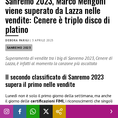
Sanremo 2023, Marco Mengoni
viene superato da Lazza nelle
vendite: Cenere è triplo disco di
platino
DEBORA PARIGI
|
3 APRILE 2023
SANREMO 2023
Superamento di vendite tra i big di Sanremo 2023, Cenere di
Lazza, è infatti al momento la canzone più ascoltata
Il secondo classificato di Sanremo 2023
supera il primo nelle vendite
Lunedì non è solo il primo giorno della settimana, ma anche
il giorno delle
certificazioni FIMI,
i riconoscimenti che singoli
e album ricevono per la vendite. E così nelle classifiche ci
sono ancora dei pezzi di
Sanremo 2023
che la fanno da
padrona. Ma se pensate che nelle vendite ci sia avanti la