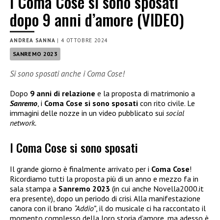
I Coma Cose si sono sposati
dopo 9 anni d’amore (VIDEO)
ANDREA SANNA
|
4 OTTOBRE 2024
SANREMO 2023
Si sono sposati anche i Coma Cose!
Dopo
9 anni di relazione
e la proposta di matrimonio a
Sanremo
, i
Coma Cose si sono sposati
con rito civile. Le
immagini delle nozze in un video pubblicato sui
social
network.
I Coma Cose si sono sposati
Il grande giorno è finalmente arrivato per i
Coma Cose
!
Ricordiamo tutti la proposta più di un anno e mezzo fa in
sala stampa a
Sanremo 2023
(in cui anche Novella2000.it
era presente), dopo un periodo di crisi. Alla manifestazione
canora con il brano
“Addio”
, il do musicale ci ha raccontato il
momento complesso della loro storia d’amore, ma adesso è