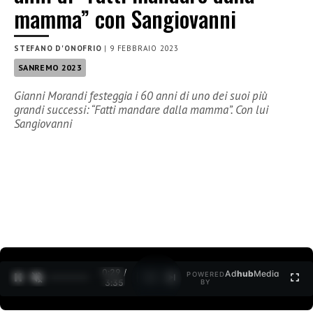
mamma” con Sangiovanni
STEFANO D'ONOFRIO
|
9 FEBBRAIO 2023
SANREMO 2023
Gianni Morandi festeggia i 60 anni di uno dei suoi più
grandi successi: “Fatti mandare dalla mamma”. Con lui
Sangiovanni
0:30 /
Ad
hub
Media
POWERED
1
/
2
3:35
BY