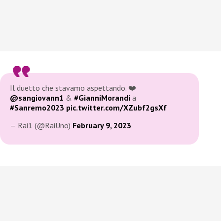
Il duetto che stavamo aspettando. ❤️
@sangiovann1
&
#GianniMorandi
a
#Sanremo2023
pic.twitter.com/XZubf2gsXf
— Rai1 (@RaiUno)
February 9, 2023