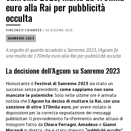
euro alla Rai per pubblicità
occulta
VINCENZO CHIANESE
|
16 GIUGNO 2023
SANREMO 2023
A seguito di quanto accaduto a Sanremo 2023, l’Agcom fa
una multa da 170mila euro alla Rai per pubblicità occulta
La decisione dell’Agcom su Sanremo 2023
Nonostante il
Festival di Sanremo 2023
sia stato un
successo senza precedenti,
come sappiamo non sono
mancate le polemiche
. Solo nelle ultime ore è arrivata
notizia che
l’
Agcom
ha deciso di multare la Rai
, con una
sanzione di oltre 170mila euro
, per avere violato le
disposizioni per la corretta segnalazione dei messaggi
pubblicitari. Il provvedimento fa riferimento anche all’uso di
Instagram
fatto da
Chiara Ferragni
,
Amadeus
e
Gianni
Morandi
in diretta, che è stato ritenuto
“pubblicità occulta”
.