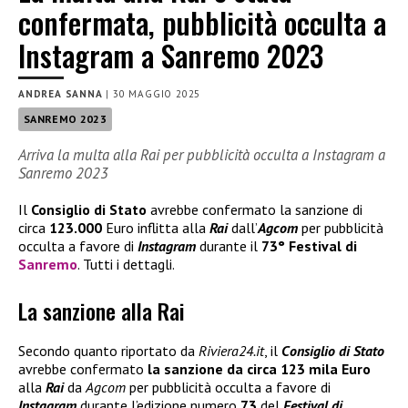
confermata, pubblicità occulta a
Instagram a Sanremo 2023
ANDREA SANNA
|
30 MAGGIO 2025
SANREMO 2023
Arriva la multa alla Rai per pubblicità occulta a Instagram a
Sanremo 2023
Il
Consiglio di Stato
avrebbe confermato la sanzione di
circa
123.000
Euro inflitta alla
Rai
dall’
Agcom
per pubblicità
occulta a favore di
Instagram
durante il
73° Festival di
Sanremo
. Tutti i dettagli.
La sanzione alla Rai
Secondo quanto riportato da
Riviera24.it
, il
Consiglio di Stato
avrebbe confermato
la sanzione da circa
123 mila Euro
alla
Rai
da
Agcom
per pubblicità occulta a favore di
Instagram
durante l’edizione numero
73
del
Festival di