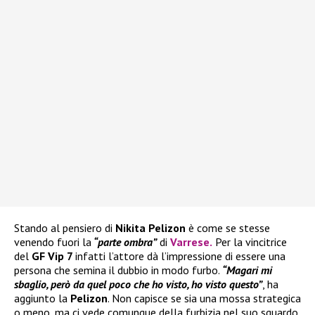
Stando al pensiero di
Nikita Pelizon
è come se stesse
venendo fuori la
“parte ombra”
di
Varrese
.
Per la vincitrice
del
GF Vip 7
infatti l’attore dà l’impressione di essere una
persona che semina il dubbio in modo furbo.
“Magari mi
sbaglio, però da quel poco che ho visto, ho visto questo”
, ha
aggiunto la
Pelizon
. Non capisce se sia una mossa strategica
o meno, ma ci vede comunque della furbizia nel suo sguardo.