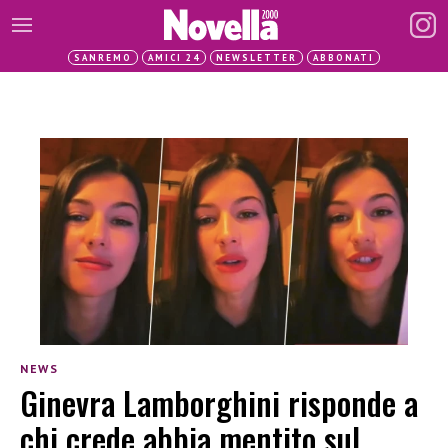
SANREMO
AMICI 24
NEWSLETTER
ABBONATI
NEWS
Ginevra Lamborghini risponde a
chi crede abbia mentito sul