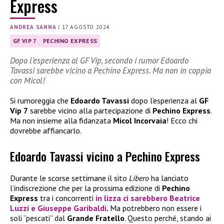
Express
ANDREA SANNA
|
17 AGOSTO 2024
GF VIP 7
PECHINO EXPRESS
Dopo l’esperienza al GF Vip, secondo i rumor Edoardo
Tavassi sarebbe vicino a Pechino Express. Ma non in coppia
con Micol!
Si rumoreggia che
Edoardo Tavassi
dopo l’esperienza al
GF
Vip 7
sarebbe vicino alla partecipazione di
Pechino Express
.
Ma non insieme alla fidanzata
Micol Incorvaia
! Ecco chi
dovrebbe affiancarlo.
Edoardo Tavassi vicino a Pechino Express
Durante le scorse settimane il sito
Libero
ha lanciato
l’indiscrezione che per la prossima edizione di
Pechino
Express
tra i concorrenti
in lizza ci sarebbero
Beatrice
Luzzi
e
Giuseppe Garibaldi
.
Ma potrebbero non essere i
soli “pescati” dal
Grande Fratello
. Questo perché, stando ai