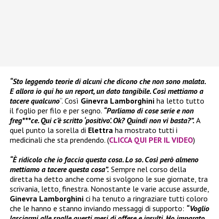
“Sto leggendo teorie di alcuni che dicono che non sono malata.
E allora io qui ho un report, un dato tangibile. Così mettiamo a
tacere qualcuno
“. Così
Ginevra Lamborghini
ha letto tutto
il foglio per filo e per segno.
“Parliamo di cose serie e non
freg***ce. Qui c’è scritto ‘positivo’. Ok? Quindi non vi basta?”.
A
quel punto la sorella di
Elettra
ha mostrato tutti i
medicinali che sta prendendo. (
CLICCA QUI PER IL VIDEO
)
“È ridicolo che io faccia questa cosa. Lo so. Così però almeno
mettiamo a tacere questa cosa”.
Sempre nel corso della
diretta ha detto anche come si svolgono le sue giornate, tra
scrivania, letto, finestra. Nonostante le varie accuse assurde,
Ginevra Lamborghini
ci ha tenuto a ringraziare tutti coloro
che le hanno e stanno inviando messaggi di supporto:
“Voglio
lasciarmi alle spalle questi mesi di offese e insulti. Ho imparato