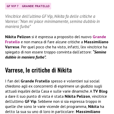
GF VIP 7
GRANDE FRATELLO
Vincitrice dell’ultimo GF Vip, Nikita fa delle critiche a
Varrese: “Non mi piace minimamente, semina dubbio in
maniera furba”
Nikita Pelizon
si è espressa a proposito del nuovo
Grande
Fratello
e non manca di fare alcune critiche a
Massimiliano
Varrese
. Per quel poco che ha visto, infatti, l’ex vincitrice ha
spiegato di non essere troppo convinta dall’attore:
“Semina
dubbio in maniera furba”.
Varrese, le critiche di Nikita
I fan del
Grande Fratello
spesso e volentieri sui social
chiedono agli ex concorrenti di esprimere un giudizio sugli
attuali inquilini della Casa e sulle varie dinamiche. A
TV Blog
a dare il suo punto di vista è stata
Nikita Pelizon
, vincitrice
dell’ultimo
GF Vip
. Sebbene non si sia espressa troppo in
quelle che sono le varie vicende del programma,
Nikita
ha
detto la sua su uno di loro in particolare:
Massimiliano