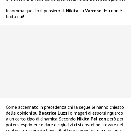
Insomma questo il pensiero di
Nikita
su
Varrese.
Ma non è
finita qui!
Come accennato in precedenza chi la segue le hanno chiesto
delle opinioni su
Beatrice Luzzi
o magari di esporsi riguardo
a un certo tipo di dinamica. Secondo
Nikita Pelizon
però per
potersi esprimere e dare dei giudizi ci si dovrebbe trovare nel
contesto, osservare bene, riflettere e ponderare e dare una