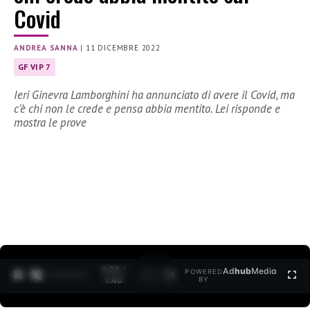
Covid
ANDREA SANNA
|
11 DICEMBRE 2022
GF VIP 7
Ieri Ginevra Lamborghini ha annunciato di avere il Covid, ma
c’è chi non le crede e pensa abbia mentito. Lei risponde e
mostra le prove
0:30 /
Ad
hub
Media
POWERED
1
/
2
1:40
BY