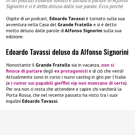
In un podcast Edoardo Tavassi è tornato a parlare di Alfonso
Signorini e si è detto deluso dalle sue parole. Ecco perché
Ospite di un podcast,
Edoardo Tavassi
è tornato sulla sua
avventura nella Casa del
Grande Fratello
e si è detto
molto deluso dalle parole di
Alfonso Signorini
sulla sua
edizione.
Edoardo Tavassi deluso da Alfonso Signorini
Nonostante il
Grande Fratello
sia in vacanza,
non si
finisce di parlare
degli
ex protagonisti
e di ciò che verrà!
Attualmente sono in corso i nuovi casting in giro per l’Italia
(
e i rumor sui papabili gieffini vip non mancano di certo
).
Per ora non ci resta che attendere e capire chi varcherà la
Porta Rossa, che nel recente passato ha visto tra i suoi
inquilini
Edoardo Tavassi.