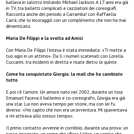
ballava in salotto imitando Michael Jackson. A 17 anni era già
in TV, tra balletti complicati e cazziatoni dei coreografi.
Racconta anche del periodo a Carramba! con Raffaella
Carrà, che lo incoraggiò con un complimento che non ha mai
dimenticato.
Maria De Filippi e la svolta ad Amici
Con Maria De Filippi l’intesa è stata immediata: «Ti mette a
tuo agio in un attimo». Da lì i numeri scatenati con Lorella
Cuccarini, tra incidenti in diretta e risate dietro le quinte.
Come ha conquistato Giorgia: la mail che ha cambiato
tutto
E poi c’è l’amore. Un amore nato nel 2002, durante un tour.
Emanuel faceva il ballerino e co-coreografo, Giorgia era già
una star. Lui non aveva tempo per storie, ma con lei fu
diverso: «Ho capito che non era un’avventura. Mi spaventava
e mi attirava allo stesso tempo».
Il primo contatto avvenne in corridoio, durante una prova: un
passo insegnato, un corpo che sfiora l’altro, un sorriso che