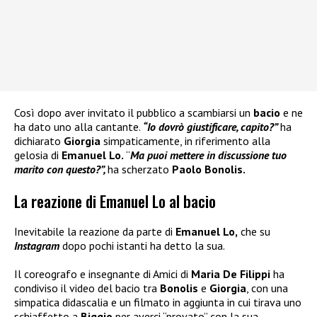
Così dopo aver invitato il pubblico a scambiarsi un
bacio
e ne
ha dato uno alla cantante.
“Io dovrò giustificare, capito?”
ha
dichiarato
Giorgia
simpaticamente, in riferimento alla
gelosia di
Emanuel Lo.
“
Ma puoi mettere in discussione tuo
marito con questo?”,
ha scherzato
Paolo Bonolis.
La reazione di Emanuel Lo al bacio
Inevitabile la reazione da parte di
Emanuel Lo,
che su
Instagram
dopo pochi istanti ha detto la sua.
Il coreografo e insegnante di Amici di
Maria De Filippi
ha
condiviso il video del bacio tra
Bonolis
e
Giorgia
, con una
simpatica didascalia e un filmato in aggiunta in cui tirava uno
schiaffetto a
Biggio
per averci “provato” con la sua