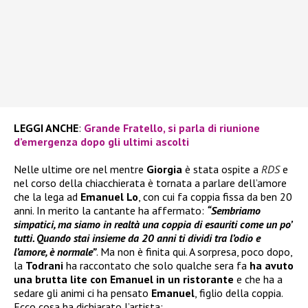
LEGGI ANCHE
:
Grande Fratello, si parla di riunione
d’emergenza dopo gli ultimi ascolti
Nelle ultime ore nel mentre
Giorgia
è stata ospite a
RDS
e
nel corso della chiacchierata è tornata a parlare dell’amore
che la lega ad
Emanuel Lo
, con cui fa coppia fissa da ben 20
anni. In merito la cantante ha affermato:
“Sembriamo
simpatici, ma siamo in realtà una coppia di esauriti come un po’
tutti. Quando stai insieme da 20 anni ti dividi tra l’odio e
l’amore, è normale”
. Ma non è finita qui. A sorpresa, poco dopo,
la
Todrani
ha raccontato che solo qualche sera fa
ha avuto
una brutta lite con Emanuel in un ristorante
e che ha a
sedare gli animi ci ha pensato
Emanuel
, figlio della coppia.
Ecco cosa ha dichiarato l’artista: