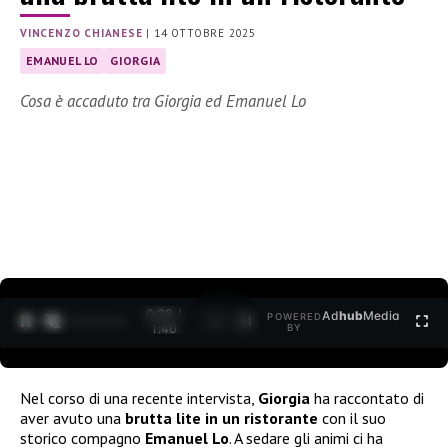
VINCENZO CHIANESE
|
14 OTTOBRE 2025
EMANUEL LO
GIORGIA
Cosa è accaduto tra Giorgia ed Emanuel Lo
0:30 /
Ad
hub
Media
POWERED
1
/
2
1:40
BY
Nel corso di una recente intervista,
Giorgia
ha raccontato di
aver avuto una
brutta lite in un ristorante
con il suo
storico compagno
Emanuel Lo
. A sedare gli animi ci ha