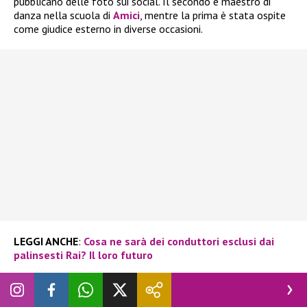
pubblicano delle foto sui social. Il secondo è maestro di
danza nella scuola di
Amici
, mentre la prima è stata ospite
come giudice esterno in diverse occasioni.
LEGGI ANCHE
:
Cosa ne sarà dei conduttori esclusi dai
palinsesti Rai? Il loro futuro
Non è mai mancato uno scambio ricco di tenerezza tra loro
nel programma di Canale 5, che fosse una frase o un gesto