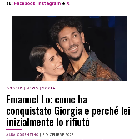
su:
Facebook
,
Instagram
e
X
.
GOSSIP
|
NEWS
|
SOCIAL
Emanuel Lo: come ha
conquistato Giorgia e perché lei
inizialmente lo rifiutò
ALBA COSENTINO
|
6 DICEMBRE 2025