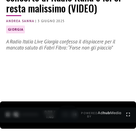
resta malissimo (VIDEO)
ANDREA SANNA
|
3 GIUGNO 2025
GIORGIA
A Radio Italia Live Giorgia confessa il dispiacere per il
mancato saluto di Fabri Fibra: “Forse non gli piaccio”
0:30 /
Ad
hub
Media
POWERED
1
/
2
1:40
BY