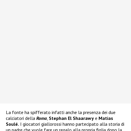
La fonte ha spifferato infatti anche la presenza dei due
calciatori della
Roma
,
Stephan El Shaarawy
e
Matias
Soulé.
I giocatori giallorossi hanno partecipato alla storia di
un padre che vuole fare un regalo alla propria figlia dopo la