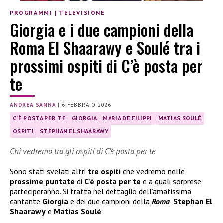
PROGRAMMI
|
TELEVISIONE
Giorgia e i due campioni della
Roma El Shaarawy e Soulé tra i
prossimi ospiti di C’è posta per
te
ANDREA SANNA
|
6 FEBBRAIO 2026
C'È POSTA PER TE
GIORGIA
MARIA DE FILIPPI
MATIAS SOULÉ
OSPITI
STEPHAN EL SHAARAWY
Chi vedremo tra gli ospiti di C’è posta per te
Sono stati svelati altri
tre ospiti
che vedremo nelle
prossime puntate
di
C’è posta per te
e a quali sorprese
parteciperanno. Si tratta nel dettaglio dell’amatissima
cantante
Giorgia
e dei due campioni della
Roma
,
Stephan El
Shaarawy
e
Matias Soulé
.