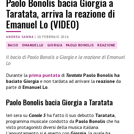
Paolo Bonolis bacia Giorgia a
Taratata, arriva la reazione di
Emanuel Lo (VIDEO)
ANDREA SANNA
|
10 FEBBRAIO 2026
BACIO
EMANUEL LO
GIORGIA
PAOLO BONOLIS
REAZIONE
Il bacio di Paolo Bonolis a Giorgia e la reazione di Emanuel
Lo
Durante la
prima puntata
di
Taratata
Paolo Bonolis
ha
baciato
Giorgia
e non tardata ad arrivare la
reazione
da
parte di
Emanuel Lo
.
Paolo Bonolis bacia Giorgia a Taratata
Ieri sera su
Canale 5
ha fatto il suo debutto
Taratata
,
programma musicale condotto da
Paolo Bonolis
che ha
visto protagonisti diversi della musica italiana.
L’appuntamento si è aperto con
Giorgia
, la quale ha