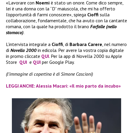
«Lavorare con
Noemi
è stato un onore. Come dico sempre,
lei è una donna con la “D” maiuscola, che mi ha offerto
l’opportunità di farmi conoscere», spiega
Cioffi
sulla
collaborazione, fondamentale, che ha avuto con la cantante
romana, con la quale ha prodotto il brano
Farfalle (nello
stomaco)
.
L’intervista integrale a
Cioffi
, di
Barbara Carere
, nel numero
di
Novella 2000
in edicola. Per avere la vostra copia digitale
in promo cliccate
QUI
. Per la app di Novella 2000 su Apple
Store
QUI
e
QUI
per Google Play.
(l’immagine di copertina è di Simone Cascioni)
LEGGI ANCHE: Alessia Macari: «Il mio parto da incubo»