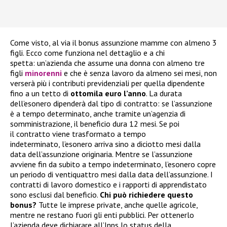
Come visto, al via il bonus assunzione mamme con almeno 3
figli. Ecco come funziona nel dettaglio e a chi
spetta: un’azienda che assume una donna con almeno tre
figli
minorenni
e che è senza lavoro da almeno sei mesi, non
verserà più i contributi previdenziali per quella dipendente
fino a un tetto di
ottomila euro l’anno
. La durata
dell’esonero dipenderà dal tipo di contratto: se l’assunzione
è a tempo determinato, anche tramite un’agenzia di
somministrazione, il beneficio dura 12 mesi. Se poi
il contratto viene trasformato a tempo
indeterminato, l’esonero arriva sino a diciotto mesi dalla
data dell’assunzione originaria. Mentre se l’assunzione
avviene fin da subito a tempo indeterminato, l’esonero copre
un periodo di ventiquattro mesi dalla data dell’assunzione. I
contratti di lavoro domestico e i rapporti di apprendistato
sono esclusi dal beneficio.
Chi può richiedere questo
bonus?
Tutte le imprese private, anche quelle agricole,
mentre ne restano fuori gli enti pubblici. Per ottenerlo
l’azienda deve dichiarare all’Inps lo status della