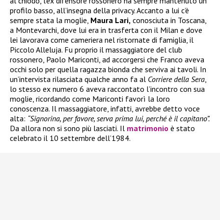
al chiodo, l’ex difensore rossonero ha sempre mantenuto un
profilo basso, all’insegna della privacy. Accanto a lui c’è
sempre stata la moglie,
Maura Lari,
conosciuta in Toscana,
a Montevarchi, dove lui era in trasferta con il Milan e dove
lei lavorava come cameriera nel ristornate di famiglia, il
Piccolo Alleluja. Fu proprio il massaggiatore del club
rossonero, Paolo Mariconti, ad accorgersi che Franco aveva
occhi solo per quella ragazza bionda che serviva ai tavoli. In
un’intervista rilasciata qualche anno fa al
Corriere della Sera
,
lo stesso ex numero 6 aveva raccontato l’incontro con sua
moglie, ricordando come Mariconti favorì la loro
conoscenza. Il massaggiatore, infatti, avrebbe detto voce
alta:
“Signorina, per favore, serva prima lui, perché è il capitano”.
Da allora non si sono più lasciati. Il
matrimonio
è stato
celebrato il 10 settembre dell’1984.