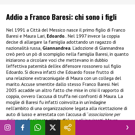
Addio a Franco Baresi: chi sono i figli
Nel 1991 a Città del Messico nasce il primo figlio di Franco
Baresi e Maura Lari,
Edoardo
.. Nel 1997 invece la coppia
decise di allargare la famiglia adottando un ragazzo di
nazionalità russa,
Giannandrea
. L’adozione di Giannandrea
creò però un pò di scompiglio nella famiglia Baresi, in quanto
iniziarono a circolare voci che mettevano in dubbio
l’effettiva paternità dell’ex difensore rossonero sul figlio
Edoardo. Si diceva infatti che Edoardo fosse frutto di
una relazione extraconiugale di Maura con un collega del
marito. Accuse smentite dallo stesso Franco Baresi. Nel
2005 accadde un altro fatto che mise in crisi il rapporto di
coppia, ovvero l’accusa di truffa nei confronti di Maura. La
moglie di Baresi fu infatti coinvolta in un’indagine
nell’ambito di una organizzazione legata alla ricettazione di
auto di lusso e arrestata
con l’accusa di “
associazione per
delinquere finalizzata alla truffa”
: per gli inquirenti, Maura
aveva utilizzato la sua rete di contatti per avvicinare
potenziali vittime tra i vip. La difesa invece riteneva che la