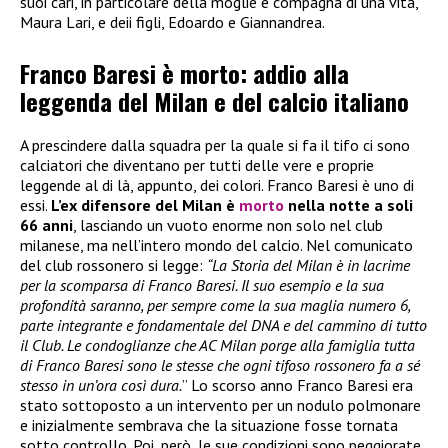
suoi cari, in particolare della moglie e compagna di una vita,
Maura Lari, e deii figli, Edoardo e Giannandrea.
Franco Baresi è morto: addio alla
leggenda del Milan e del calcio italiano
A prescindere dalla squadra per la quale si fa il tifo ci sono
calciatori che diventano per tutti delle vere e proprie
leggende al di là, appunto, dei colori. Franco Baresi è uno di
essi.
L’ex difensore del Milan è
morto
nella notte a soli
66 anni
, lasciando un vuoto enorme non solo nel club
milanese, ma nell’intero mondo del calcio. Nel comunicato
del club rossonero si legge:
“La Storia del Milan è in lacrime
per la scomparsa di Franco Baresi. Il suo esempio e la sua
profondità saranno, per sempre come la sua maglia numero 6,
parte integrante e fondamentale del DNA e del cammino di tutto
il Club. Le condoglianze che AC Milan porge alla famiglia tutta
di Franco Baresi sono le stesse che ogni tifoso rossonero fa a sé
stesso in un’ora così dura.
” Lo scorso anno Franco Baresi era
stato sottoposto a un intervento per un nodulo polmonare
e inizialmente sembrava che la situazione fosse tornata
sotto controllo. Poi, però, le sue condizioni sono peggiorate