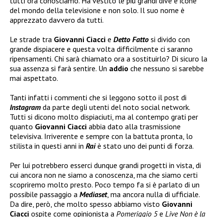
tutti ora conosciamo. Ha vestito le più grandi dive e icone
del mondo della televisione e non solo. Il suo nome è
apprezzato davvero da tutti.
Le strade tra
Giovanni Ciacci
e
Detto Fatto
si divido con
grande dispiacere e questa volta difficilmente ci saranno
ripensamenti. Chi sarà chiamato ora a sostituirlo? Di sicuro la
sua assenza si farà sentire. Un
addio
che nessuno si sarebbe
mai aspettato.
Tanti infatti i commenti che si leggono sotto il post di
Instagram
da parte degli utenti del noto social network.
Tutti si dicono molto dispiaciuti, ma al contempo grati per
quanto
Giovanni Ciacci
abbia dato alla trasmissione
televisiva. Irriverente e sempre con la battuta pronta, lo
stilista in questi anni in
Rai
è stato uno dei punti di forza.
Per lui potrebbero esserci dunque grandi progetti in vista, di
cui ancora non ne siamo a conoscenza, ma che siamo certi
scopriremo molto presto. Poco tempo fa si è parlato di un
possibile passaggio a
Mediaset
, ma ancora nulla di ufficiale.
Da dire, però, che molto spesso abbiamo visto
Giovanni
Ciacci
ospite come opinionista a
Pomeriggio 5
e
Live Non è la