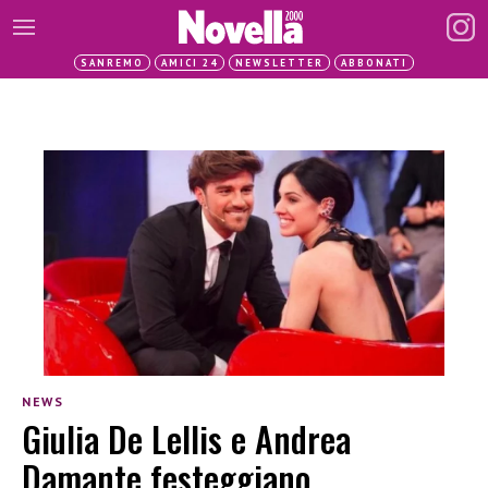
SANREMO
AMICI 24
NEWSLETTER
ABBONATI
NEWS
Giulia De Lellis e Andrea
Damante festeggiano