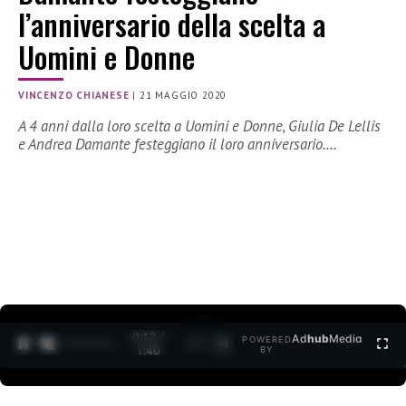
l’anniversario della scelta a
Uomini e Donne
VINCENZO CHIANESE
|
21 MAGGIO 2020
A 4 anni dalla loro scelta a Uomini e Donne, Giulia De Lellis
e Andrea Damante festeggiano il loro anniversario.…
0:12 /
Ad
hub
Media
POWERED
1
/
2
1:40
BY