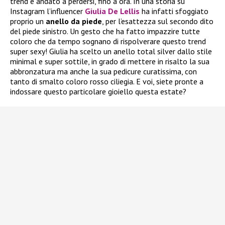
trend è andato a perdersi, fino a ora. In una storia su
Instagram l’influencer
Giulia De Lellis
ha infatti sfoggiato
proprio un
anello da piede
, per l’esattezza sul secondo dito
del piede sinistro. Un gesto che ha fatto impazzire tutte
coloro che da tempo sognano di rispolverare questo trend
super sexy! Giulia ha scelto un anello total silver dallo stile
minimal e super sottile, in grado di mettere in risalto la sua
abbronzatura ma anche la sua pedicure curatissima, con
tanto di smalto coloro rosso ciliegia. E voi, siete pronte a
indossare questo particolare gioiello questa estate?