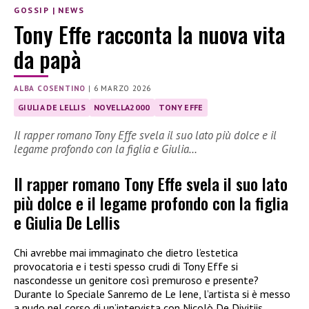
GOSSIP
|
NEWS
Tony Effe racconta la nuova vita
da papà
ALBA COSENTINO
|
6 MARZO 2026
GIULIA DE LELLIS
NOVELLA2000
TONY EFFE
Il rapper romano Tony Effe svela il suo lato più dolce e il
legame profondo con la figlia e Giulia…
Il rapper romano Tony Effe svela il suo lato
più dolce e il legame profondo con la figlia
e Giulia De Lellis
Chi avrebbe mai immaginato che dietro l’estetica
provocatoria e i testi spesso crudi di Tony Effe si
nascondesse un genitore così premuroso e presente?
Durante lo Speciale Sanremo de Le Iene, l’artista si è messo
a nudo nel corso di un’intervista con Nicolò De Divitiis,