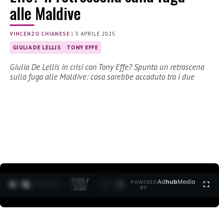
alle Maldive
VINCENZO CHIANESE
|
3 APRILE 2025
GIULIA DE LELLIS
TONY EFFE
Giulia De Lellis in crisi con Tony Effe? Spunta un retroscena
sulla fuga alle Maldive: cosa sarebbe accaduto tra i due
0:30 /
Ad
hub
Media
POWERED
1
/
2
3:35
BY