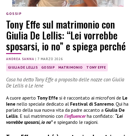
GOSSIP
Tony Effe sul matrimonio con
Giulia De Lellis: “Lei vorrebbe
sposarsi, io no” e spiega perché
ANDREA SANNA
|
7 MARZO 2026
GIULIA DE LELLIS
GOSSIP
MATRIMONIO
TONY EFFE
Cosa ha detto Tony Effe a proposito delle nozze con Giulia
De Lellis a Le Iene
A cuore aperto
Tony Effe
si è raccontato ai microfoni de
Le
Iene
nello speciale dedicato al
Festival di Sanremo
. Qui ha
parlato della sua nuova vita da padre accanto a
Giulia De
Lellis
. E sul matrimonio con
l’influencer
ha confidato:
“Lei
vorrebbe sposarsi, io no”
e spiegando le ragioni.