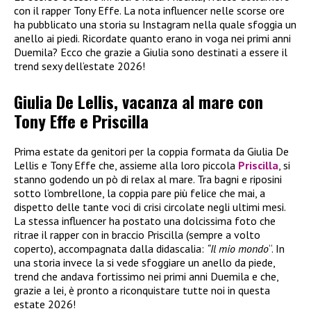
con il rapper Tony Effe. La nota influencer nelle scorse ore
ha pubblicato una storia su Instagram nella quale sfoggia un
anello ai piedi. Ricordate quanto erano in voga nei primi anni
Duemila? Ecco che grazie a Giulia sono destinati a essere il
trend sexy dell’estate 2026!
Giulia De Lellis, vacanza al mare con
Tony Effe e Priscilla
Prima estate da genitori per la coppia formata da Giulia De
Lellis e Tony Effe che, assieme alla loro piccola
Priscilla
, si
stanno godendo un pò di relax al mare. Tra bagni e riposini
sotto l’ombrellone, la coppia pare più felice che mai, a
dispetto delle tante voci di crisi circolate negli ultimi mesi.
La stessa influencer ha postato una dolcissima foto che
ritrae il rapper con in braccio Priscilla (sempre a volto
coperto), accompagnata dalla didascalia:
“Il mio mondo
“. In
una storia invece la si vede sfoggiare un anello da piede,
trend che andava fortissimo nei primi anni Duemila e che,
grazie a lei, è pronto a riconquistare tutte noi in questa
estate 2026!