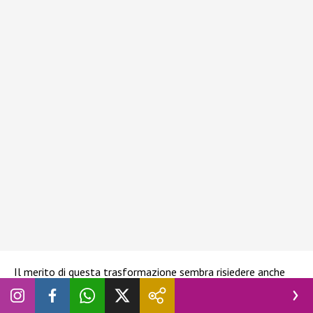
Il merito di questa trasformazione sembra risiedere anche
nella relazione con la celebre influencer Giulia De Lellis. Tony
Effe non ha nascosto che la compagna ha avuto un ruolo