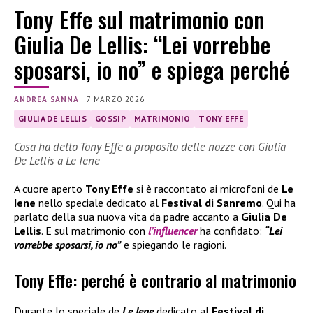
Tony Effe sul matrimonio con
Giulia De Lellis: “Lei vorrebbe
sposarsi, io no” e spiega perché
ANDREA SANNA
|
7 MARZO 2026
GIULIA DE LELLIS
GOSSIP
MATRIMONIO
TONY EFFE
Cosa ha detto Tony Effe a proposito delle nozze con Giulia
De Lellis a Le Iene
A cuore aperto
Tony Effe
si è raccontato ai microfoni de
Le
Iene
nello speciale dedicato al
Festival di Sanremo
. Qui ha
parlato della sua nuova vita da padre accanto a
Giulia De
Lellis
. E sul matrimonio con
l’influencer
ha confidato:
“Lei
vorrebbe sposarsi, io no”
e spiegando le ragioni.
Tony Effe: perché è contrario al matrimonio
Durante lo speciale de
Le Iene
dedicato al
Festival di