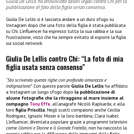
Giulia De Lellis ha annunciato azioni legali contro Chi per la
pubblicazione di foto della figlia senza consenso.
Giulia De Lellis si è lasciata andare a un duro sfogo su
Instagram dopo che una foto della figlia è stata pubblicata
su Chi. L’influencer ha espresso tutta la sua rabbia e la sua
frustrazione, visto che ha sempre evitato di esporre la figlia
sui social network.
Giulia De Lellis contro Chi: “La foto di mia
figlia usata senza consenso”
“Sto scrivendo queste righe con profonda amarezza e
indignazione”
. Con queste parole
Giulia De Lellis
ha affidato
a Instagram un lungo sfogo dopo
la pubblicazione di
alcune fotografie che la ritraggono al mare insieme al
compagno
Tony Effe
, all’anagrafe Nicolò Rapisarda, e alla
loro
figlia Priscilla
. Negli scatti compaiono anche Cecilia
Rodriguez, Ignazio Moser e la loro bambina, Clara Isabel.
L’influencer, diventata popolare grazie a programmi televisivi
come
Uomini e Donne
e il
Grande Fratello
, non ha nascosto la
propria rabbia per la diffusione delle immagini della figlia,