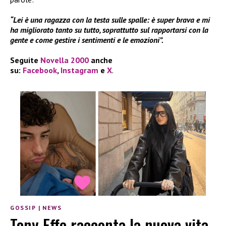
“Lei è una ragazza con la testa sulle spalle: è super brava e mi
ha migliorato tanto su tutto, soprattutto sul rapportarsi con la
gente e come gestire i sentimenti e le emozioni”.
Seguite
Novella 2000
anche
su:
Facebook
,
Instagram
e
X
.
GOSSIP
|
NEWS
Tony Effe racconta la nuova vita