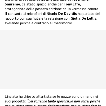
Sanremo
, c’è stato spazio anche per
Tony Effe
,
protagonista della passata edizione della kermesse canora.
Il cantante ai microfoni di
Nicolò De Devitiis
ha parlato del
rapporto con sua figlia e la relazione con
Giulia De Lellis
,
svelando perché è contrario al matrimonio.
L’inviato ha chiesto all’artista se le nozze sono o meno nei
suoi progetti:
“Lei vorrebbe tanto sposarsi, io non vorrei perché
non mi piace stare al centro dell’attenzione, non mi piace fare le