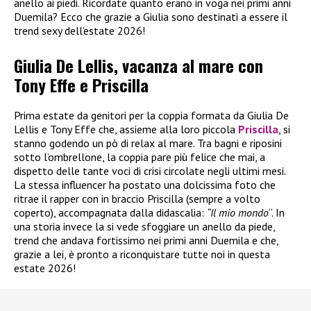
anello ai piedi. Ricordate quanto erano in voga nei primi anni
Duemila? Ecco che grazie a Giulia sono destinati a essere il
trend sexy dell’estate 2026!
Giulia De Lellis, vacanza al mare con
Tony Effe e Priscilla
Prima estate da genitori per la coppia formata da Giulia De
Lellis e Tony Effe che, assieme alla loro piccola
Priscilla
, si
stanno godendo un pò di relax al mare. Tra bagni e riposini
sotto l’ombrellone, la coppia pare più felice che mai, a
dispetto delle tante voci di crisi circolate negli ultimi mesi.
La stessa influencer ha postato una dolcissima foto che
ritrae il rapper con in braccio Priscilla (sempre a volto
coperto), accompagnata dalla didascalia:
“Il mio mondo
“. In
una storia invece la si vede sfoggiare un anello da piede,
trend che andava fortissimo nei primi anni Duemila e che,
grazie a lei, è pronto a riconquistare tutte noi in questa
estate 2026!