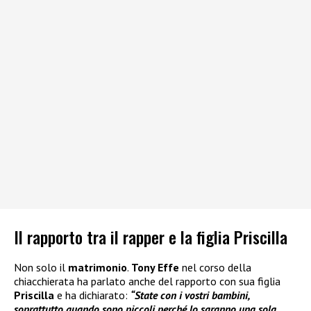
Il rapporto tra il rapper e la figlia Priscilla
Non solo il
matrimonio
.
Tony Effe
nel corso della
chiacchierata ha parlato anche del rapporto con sua figlia
Priscilla
e ha dichiarato:
“State con i vostri bambini,
soprattutto quando sono piccoli perché lo saranno una sola