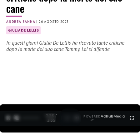
cane
ANDREA SANNA
|
26 AGOSTO 2023
GIULIA DE LELLIS
In questi giorni Giulia De Lellis ha ricevuto tante critiche
dopo la morte del suo cane Tommy. Lei si difende
0:29 /
Ad
hub
Media
POWERED
1
/
2
3:35
BY