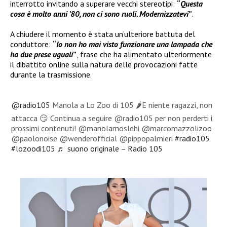
interrotto invitando a superare vecchi stereotipi:
“
Questa
cosa è molto anni ’80, non ci sono ruoli. Modernizzatevi
”
.
A chiudere il momento è stata un’ulteriore battuta del
conduttore:
“
Io non ho mai visto funzionare una lampada che
ha due prese uguali
”
, frase che ha alimentato ulteriormente
il dibattito online sulla natura delle provocazioni fatte
durante la trasmissione.
@radio105
Manola a Lo Zoo di 105 🌶️E niente ragazzi, non
attacca 😏 Continua a seguire @radio105 per non perderti i
prossimi contenuti! @manolamoslehi @marcomazzolizoo
@paolonoise @wenderofficial @pippopalmieri
#radio105
#lozoodi105
♬ suono originale – Radio 105