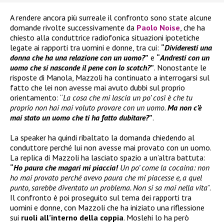
A rendere ancora più surreale il confronto sono state alcune
domande rivolte successivamente da
Paolo Noise
, che ha
chiesto alla conduttrice radiofonica situazioni ipotetiche
legate ai rapporti tra uomini e donne, tra cui:
“
Divideresti una
donna che ha una relazione con un uomo?
”
e
“
Andresti con un
uomo che si nasconde il pene con lo scotch?
”
. Nonostante le
risposte di Manola, Mazzoli ha continuato a interrogarsi sul
fatto che lei non avesse mai avuto dubbi sul proprio
orientamento: “
La cosa che mi lascia un po’ così è che tu
proprio non hai mai voluto provare con un uomo.
Ma non c’è
mai stato un uomo che ti ha fatto dubitare?
”
.
La speaker ha quindi ribaltato la domanda chiedendo al
conduttore perché lui non avesse mai provato con un uomo.
La replica di Mazzoli ha lasciato spazio a un’altra battuta:
“
Ho paura che magari mi piaccia!
Un po’ come la cocaina: non
ho mai provato perché avevo paura che mi piacesse e, a quel
punto, sarebbe diventato un problema. Non si sa mai nella vita
”.
Il confronto è poi proseguito sul tema dei rapporti tra
uomini e donne, con Mazzoli che ha iniziato una riflessione
sui
ruoli all’interno della coppia
. Moslehi lo ha però