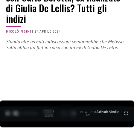
di Giulia De Lellis? Tutti gli
indizi
NICOLÒ FIGINI
|
24 APRILE 2024
Stando alle recenti indiscrezioni sembrerebbe che Melissa
Satta abbia un flirt in corso con un ex di Giulia De Lellis
0:30 /
Ad
hub
Media
POWERED
1
/
2
3:35
BY