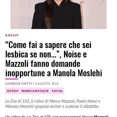
GOSSIP
“Come fai a sapere che sei
lesbica se non…”, Noise e
Mazzoli fanno domande
inopportune a Manola Moslehi
LUCREZIA CIOTTI
|
4 AGOSTO 2026
GOSSIP
MANOLA MOSLEHI
SOCIAL
Lo Zoo di 105, il video di Marco Mazzoli, Paolo Noise e
Manola Moslehi spopola online e scatena il dibattito.
Un video de Lo Zoo di 105 con protagonisti Marco
Mazzoli
,