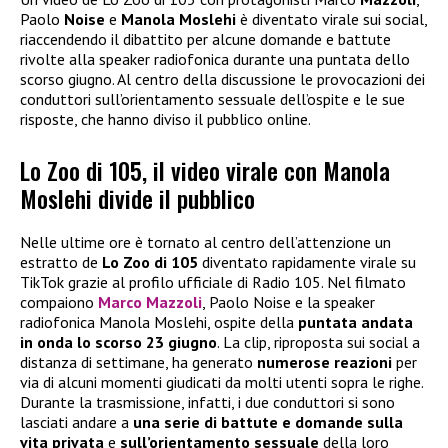
Paolo
Noise
e
Manola Moslehi
è diventato virale sui social,
riaccendendo il dibattito per alcune domande e battute
rivolte alla speaker radiofonica durante una puntata dello
scorso giugno. Al centro della discussione le provocazioni dei
conduttori sull’orientamento sessuale dell’ospite e le sue
risposte, che hanno diviso il pubblico online.
Lo Zoo di 105, il video virale con Manola
Moslehi divide il pubblico
Nelle ultime ore è tornato al centro dell’attenzione un
estratto de
Lo Zoo di 105
diventato rapidamente virale su
TikTok grazie al profilo ufficiale di Radio 105. Nel filmato
compaiono
Marco Mazzoli
, Paolo Noise e la speaker
radiofonica Manola Moslehi, ospite della
puntata andata
in onda lo scorso 23 giugno
. La clip, riproposta sui social a
distanza di settimane, ha generato
numerose reazioni
per
via di alcuni momenti giudicati da molti utenti sopra le righe.
Durante la trasmissione, infatti, i due conduttori si sono
lasciati andare a
una serie di battute e domande sulla
vita privata
e
sull’orientamento sessuale
della loro