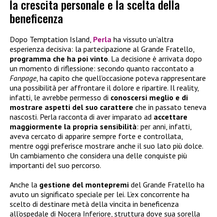
la crescita personale e la scelta della
beneficenza
Dopo Temptation Island,
Perla
ha vissuto un’altra
esperienza decisiva: la partecipazione al Grande Fratello,
programma che ha poi vinto
. La decisione è arrivata dopo
un momento di riflessione: secondo quanto raccontato a
Fanpage
, ha capito che quell’occasione poteva rappresentare
una possibilità per affrontare il dolore e ripartire. Il reality,
infatti, le avrebbe permesso di
conoscersi meglio e di
mostrare aspetti del suo carattere
che in passato teneva
nascosti. Perla racconta di aver imparato ad
accettare
maggiormente la propria sensibilità
: per anni, infatti,
aveva cercato di apparire sempre forte e controllata,
mentre oggi preferisce mostrare anche il suo lato più dolce.
Un cambiamento che considera una delle conquiste più
importanti del suo percorso.
Anche la
gestione del
montepremi
del Grande Fratello ha
avuto un significato speciale per lei. L’ex concorrente ha
scelto di destinare metà della vincita in beneficenza
all’ospedale di Nocera Inferiore, struttura dove sua sorella