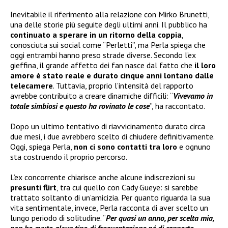
Inevitabile il riferimento alla relazione con Mirko Brunetti,
una delle storie più seguite degli ultimi anni. Il pubblico ha
continuato a sperare in un ritorno della coppia
,
conosciuta sui social come “Perletti”, ma Perla spiega che
oggi entrambi hanno preso strade diverse. Secondo l’ex
gieffina, il grande affetto dei fan nasce dal fatto che
il loro
amore è stato reale e durato cinque anni lontano dalle
telecamere
. Tuttavia, proprio l’intensità del rapporto
avrebbe contribuito a creare dinamiche difficili: “
Vivevamo in
totale simbiosi e questo ha rovinato le cose
”, ha raccontato.
Dopo un ultimo tentativo di riavvicinamento durato circa
due mesi, i due avrebbero scelto di chiudere definitivamente.
Oggi, spiega Perla,
non ci sono contatti tra loro
e ognuno
sta costruendo il proprio percorso.
L’ex concorrente chiarisce anche alcune indiscrezioni su
presunti flirt
, tra cui quello con Cady Gueye: si sarebbe
trattato soltanto di un’amicizia. Per quanto riguarda la sua
vita sentimentale, invece, Perla racconta di aver scelto un
lungo periodo di solitudine. “
Per quasi un anno, per scelta mia,
non ho avuto alcun tipo di frequentazione né di rapporto,