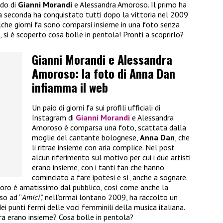
ndo di
Gianni Morandi
e Alessandra Amoroso. Il primo ha
 la seconda ha conquistato tutti dopo la vittoria nel 2009
ualche giorni fa sono comparsi insieme in una foto senza
, si è scoperto cosa bolle in pentola! Pronti a scoprirlo?
Gianni Morandi e Alessandra
Amoroso: la foto di Anna Dan
infiamma il web
Un paio di giorni fa sui profili ufficiali di
Instagram di
Gianni Morandi
e Alessandra
Amoroso è comparsa una foto, scattata dalla
moglie del cantante bolognese,
Anna Dan
, che
li ritrae insieme con aria complice. Nel post
alcun riferimento sul motivo per cui i due artisti
erano insieme, con i tanti fan che hanno
cominciato a fare ipotesi e sì, anche a sognare.
doro è amatissimo dal pubblico, così come anche la
so ad “
Amici”,
nell’ormai lontano 2009, ha raccolto un
ei punti fermi delle voci femminili della musica italiana.
ra erano insieme? Cosa bolle in pentola?