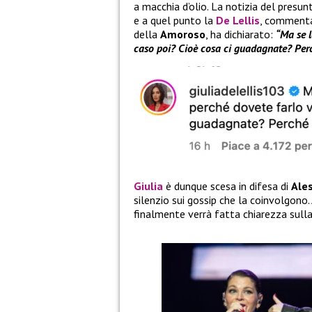
a macchia d’olio. La notizia del presun
e a quel punto la
De Lellis
, commentan
della
Amoroso
, ha dichiarato:
“Ma se l
caso poi? Cioè cosa ci guadagnate? Per
Giulia
è dunque scesa in difesa di
Ale
silenzio sui gossip che la coinvolgono.
finalmente verrà fatta chiarezza sulla