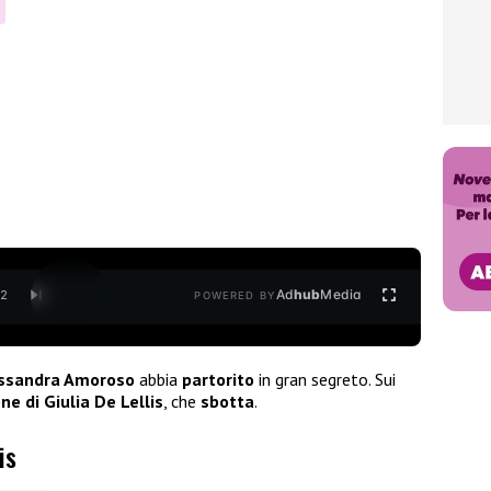
Ad
hub
Media
/
2
POWERED BY
ssandra Amoroso
abbia
partorito
in gran segreto. Sui
ne di Giulia De Lellis
, che
sbotta
.
is