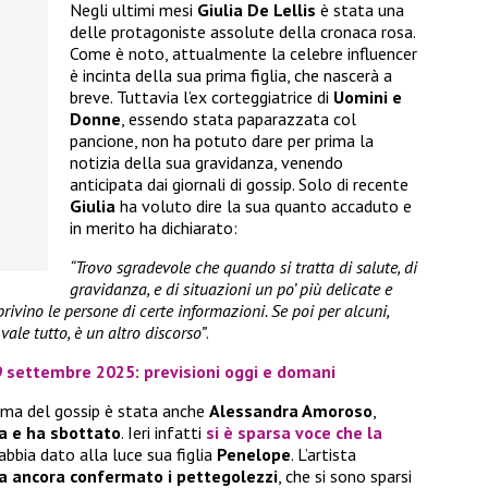
Negli ultimi mesi
Giulia De Lellis
è stata una
delle protagoniste assolute della cronaca rosa.
Come è noto, attualmente la celebre influencer
è incinta della sua prima figlia, che nascerà a
breve. Tuttavia l’ex corteggiatrice di
Uomini e
Donne
, essendo stata paparazzata col
pancione, non ha potuto dare per prima la
notizia della sua gravidanza, venendo
anticipata dai giornali di gossip. Solo di recente
Giulia
ha voluto dire la sua quanto accaduto e
in merito ha dichiarato:
“Trovo sgradevole che quando si tratta di salute, di
gravidanza, e di situazioni un po’ più delicate e
rivino le persone di certe informazioni. Se poi per alcuni,
ale tutto, è un altro discorso”
.
 settembre 2025: previsioni oggi e domani
tima del gossip è stata anche
Alessandra Amoroso
,
za e ha sbottato
. Ieri infatti
si è sparsa voce che la
abbia dato alla luce sua figlia
Penelope
. L’artista
a ancora confermato i pettegolezzi
, che si sono sparsi